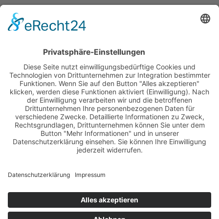
Folge mir auch
hier:
YouTube-Videos
ansehen
Podcast abonnieren
Instagram
Facebook
Linkedin
Telegram-Gruppe
Team anrufen
E-Mail schreiben