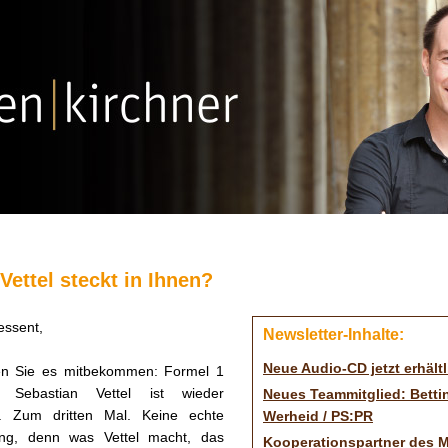
Vettel steckt in Ihnen?
essent,
Newsletter-Inhalte:
Neue Audio-CD jetzt erhältl
en Sie es mitbekommen: Formel 1
r Sebastian Vettel ist wieder
Neues Teammitglied: Betti
r. Zum dritten Mal. Keine echte
Werheid / PS:PR
ng, denn was Vettel macht, das
Kooperationspartner des 