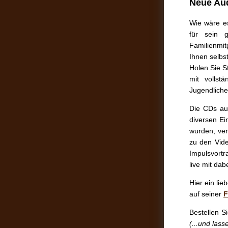
Neue Aud
Wie wäre e
für sein 
Familienmit
Ihnen selbs
Holen Sie S
mit vollst
Jugendliche,
Die CDs a
diversen Ei
wurden, ver
zu den Vid
Impulsvortra
live mit dabe
Hier ein lie
auf seiner
F
Bestellen S
(...und las