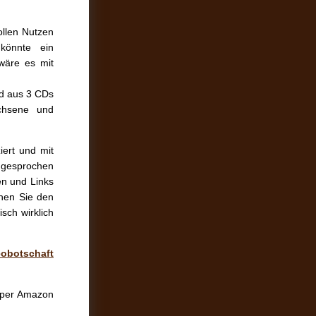
llen Nutzen
könnte ein
 wäre es mit
nd aus 3 CDs
achsene und
iert und mit
ingesprochen
en und Links
nen Sie den
isch wirklich
eobotschaft
 per Amazon