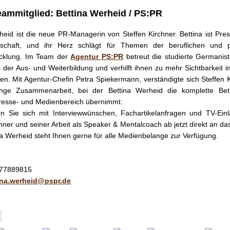
ammitglied: Bettina Werheid / PS:PR
heid ist die neue PR-Managerin von Steffen Kirchner. Bettina ist Pres
schaft, und ihr Herz schlägt für Themen der beruflichen und p
icklung. Im Team der
Agentur PS:PR
betreut die studierte Germanis
der Aus- und Weiterbildung und verhilft ihnen zu mehr Sichtbarkeit 
en. Mit Agentur-Chefin Petra Spiekermann, verständigte sich Steffen 
nge Zusammenarbeit, bei der Bettina Werheid die komplette Be
resse- und Medienbereich übernimmt.
en Sie sich mit Interviewwünschen, Fachartikelanfragen und TV-Ein
chner und seiner Arbeit als Speaker & Mentalcoach ab jetzt direkt an da
na Werheid steht Ihnen gerne für alle Medienbelange zur Verfügung.
/ 77889815
ina.werheid@pspr.de