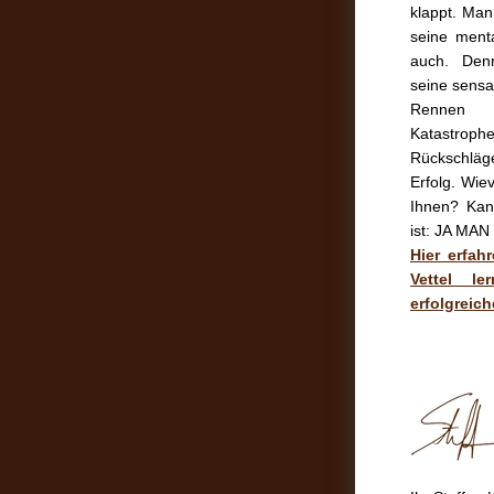
klappt. Man
seine ment
auch. Denn
seine sensa
Rennen 
Katastro
Rückschlä
Erfolg. Wiev
Ihnen? Kan
ist: JA MA
Hier erfah
Vettel l
erfolgreich