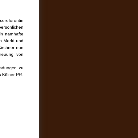
sereferentin
ersönlichen
tin namhafte
im Markt und
Kirchner nun
treuung von
ladungen zu
s Kölner PR-