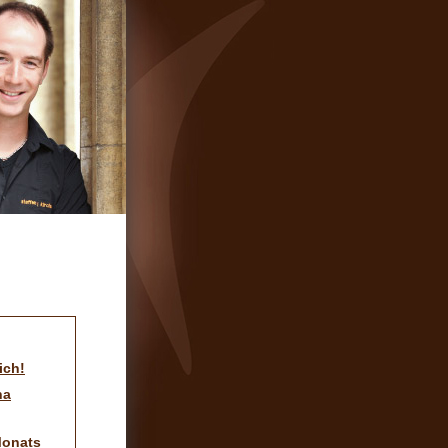
ich!
na
Monats