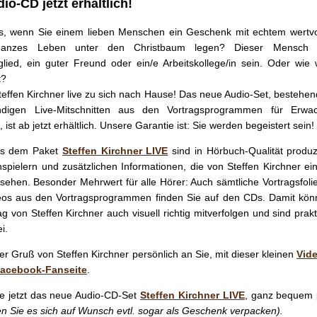
io-CD jetzt erhältlich!
s, wenn Sie einem lieben Menschen ein Geschenk mit echtem wertvo
ganzes Leben unter den Christbaum legen? Dieser Mensch 
glied, ein guter Freund oder ein/e Arbeitskollege/in sein. Oder wie
t?
teffen Kirchner live zu sich nach Hause! Das neue Audio-Set, bestehe
ändigen Live-Mitschnitten aus den Vortragsprogrammen für Erw
 ist ab jetzt erhältlich. Unsere Garantie ist: Sie werden begeistert sein!
us dem Paket
Steffen Kirchner LIVE
sind in Hörbuch-Qualität produz
nspielern und zusätzlichen Informationen, die von Steffen Kirchner e
sehen. Besonder Mehrwert für alle Hörer: Auch sämtliche Vortragsfoli
eos aus den Vortragsprogrammen finden Sie auf den CDs. Damit kön
g von Steffen Kirchner auch visuell richtig mitverfolgen und sind prakt
i.
ber Gruß von Steffen Kirchner persönlich an Sie, mit dieser kleinen
Vid
acebook-Fanseite
.
ie jetzt das neue Audio-CD-Set
Steffen Kirchner LIVE
, ganz bequem
sen Sie es sich auf Wunsch evtl. sogar als Geschenk verpacken).