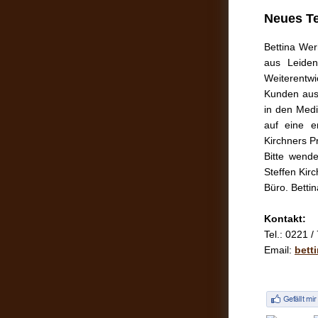
Neues Te
Bettina Wer
aus Leiden
Weiterentw
Kunden aus 
in den Medi
auf eine e
Kirchners P
Bitte wend
Steffen Kir
Büro. Betti
Kontakt:
Tel.: 0221 
Email:
bett