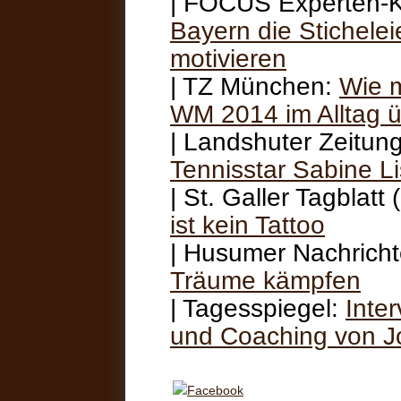
| FOCUS Experten-
Bayern die Stichel
motivieren
| TZ München:
Wie m
WM 2014 im Alltag 
| Landshuter Zeitun
Tennisstar Sabine Li
| St. Galler Tagblatt 
ist kein Tattoo
| Husumer Nachrich
Träume kämpfen
| Tagesspiegel:
Inte
und Coaching von J