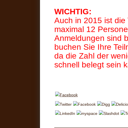
WICHTIG:
Auch in 2015 ist die
maximal 12 Personen
Anmeldungen sind be
buchen Sie Ihre Tei
da die Zahl der wen
schnell belegt sein 