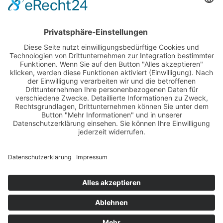
Seminarevents &
Über Steffen Kirchner
Mentoring
Seminare & Programme
Der Mensch
Steffen Kirchner Academy
Der Redner
Termine
Der Coach
Der Experte
Kostenlose Inhalte
Kunden- und
Pressestimmen
YouTube-Videos ansehen
Kundenstimmen
Podcast abonnieren
Medienstimmen
Blog
Newsletter
Kontakt
Kontakt & Buchung