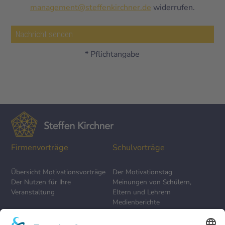
management@steffenkirchner.de
widerrufen.
* Pflichtangabe
Firmenvorträge
Schulvorträge
Übersicht Motivationsvorträge
Der Motivationstag
Der Nutzen für Ihre
Meinungen von Schülern,
Veranstaltung
Eltern und Lehrern
Medienberichte