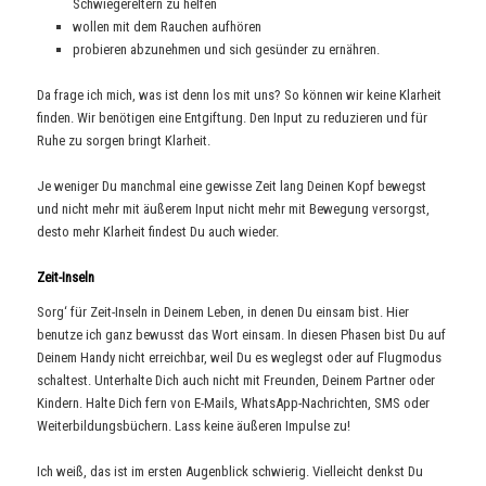
Schwiegereltern zu helfen
wollen mit dem Rauchen aufhören
probieren abzunehmen und sich gesünder zu ernähren.
Da frage ich mich, was ist denn los mit uns? So können wir keine Klarheit
finden. Wir benötigen eine Entgiftung. Den Input zu reduzieren und für
Ruhe zu sorgen bringt Klarheit.
Je weniger Du manchmal eine gewisse Zeit lang Deinen Kopf bewegst
und nicht mehr mit äußerem Input nicht mehr mit Bewegung versorgst,
desto mehr Klarheit findest Du auch wieder.
Zeit-Inseln
Sorg‘ für Zeit-Inseln in Deinem Leben, in denen Du einsam bist. Hier
benutze ich ganz bewusst das Wort einsam. In diesen Phasen bist Du auf
Deinem Handy nicht erreichbar, weil Du es weglegst oder auf Flugmodus
schaltest. Unterhalte Dich auch nicht mit Freunden, Deinem Partner oder
Kindern. Halte Dich fern von E-Mails, WhatsApp-Nachrichten, SMS oder
Weiterbildungsbüchern. Lass keine äußeren Impulse zu!
Ich weiß, das ist im ersten Augenblick schwierig. Vielleicht denkst Du