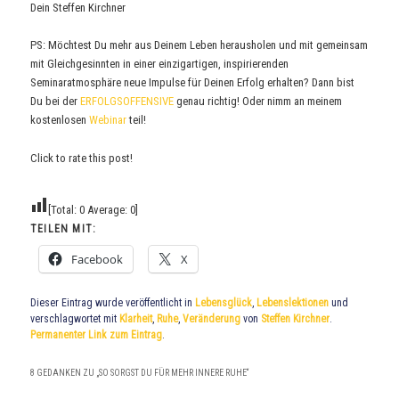
Dein Steffen Kirchner
PS: Möchtest Du mehr aus Deinem Leben herausholen und mit gemeinsam
mit Gleichgesinnten in einer einzigartigen, inspirierenden
Seminaratmosphäre neue Impulse für Deinen Erfolg erhalten? Dann bist
Du bei der
ERFOLGSOFFENSIVE
genau richtig! Oder nimm an meinem
kostenlosen
Webinar
teil!
Click to rate this post!
[Total:
0
Average:
0
]
TEILEN MIT:
Facebook
X
Dieser Eintrag wurde veröffentlicht in
Lebensglück
,
Lebenslektionen
und
verschlagwortet mit
Klarheit
,
Ruhe
,
Veränderung
von
Steffen Kirchner
.
Permanenter Link zum Eintrag
.
8 GEDANKEN ZU „
SO SORGST DU FÜR MEHR INNERE RUHE
“