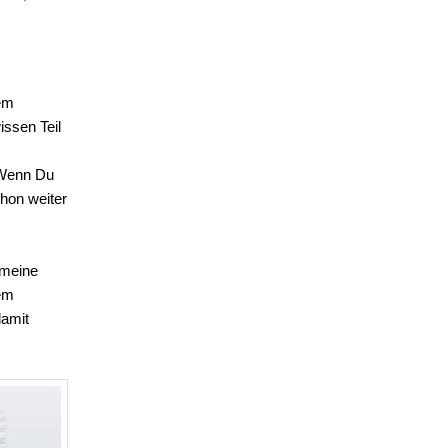
wem
issen Teil
. Wenn Du
hon weiter
 meine
rem
damit