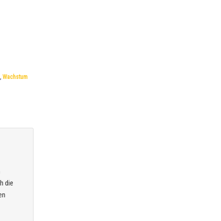
,
Wachstum
h
h die
en