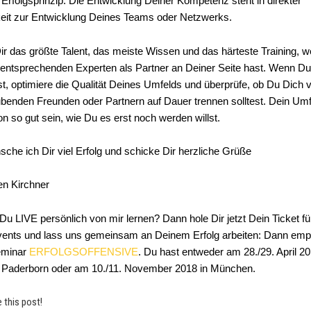
n Erfolgsprinzip: Die Entwicklung Deiner Kompetenz steht in direkter
eit zur Entwicklung Deines Teams oder Netzwerks.
Dir das größte Talent, das meiste Wissen und das härteste Training, 
entsprechenden Experten als Partner an Deiner Seite hast. Wenn Du
st, optimiere die Qualität Deines Umfelds und überprüfe, ob Du Dich 
benden Freunden oder Partnern auf Dauer trennen solltest. Dein Umfe
n so gut sein, wie Du es erst noch werden willst.
che ich Dir viel Erfolg und schicke Dir herzliche Grüße
en Kirchner
 Du LIVE persönlich von mir lernen? Dann hole Dir jetzt Dein Ticket f
ents und lass uns gemeinsam an Deinem Erfolg arbeiten: Dann empf
eminar
ERFOLGSOFFENSIVE
. Du hast entweder am 28./29. April 20
 Paderborn oder am 10./11. November 2018 in München.
e this post!