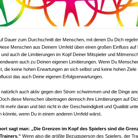
auf Dauer zum Durchschnitt der Menschen, mit denen Du Dich regel
Diese Menschen aus Deinem Umfeld üben einen großen Einfluss auf 
 und auch die Limitierungen im Kopf Deiner Mitspieler und Mitmensc
gendwann auch zu Deinen eigenen Limitierungen. Wenn Du Mensche
, die keine hohen Erwartungen an sich selbst und keine hohen Ziele
flusst das auch Deine eigenen Erfolgserwartungen.
 natürlich auch aktiv gegen den Strom schwimmen und die Dinge an
Doch diese Menschen übertragen dennoch ihre Limitierungen auf Dic
cht mehr daran und bist nicht in der Geschwindigkeit und Qualität unt
in könnte, wenn Du in einem anderen Umfeld wärst.
port sagt man: „Die Grenzen im Kopf des Spielers sind die Gren
Trainers.“
Wenn also die größte Bezugsperson des Spielers, der Trai