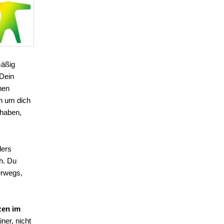
mäßig
Dein
hen
n um dich
 haben,
ders
h. Du
erwegs,
zen im
ner, nicht