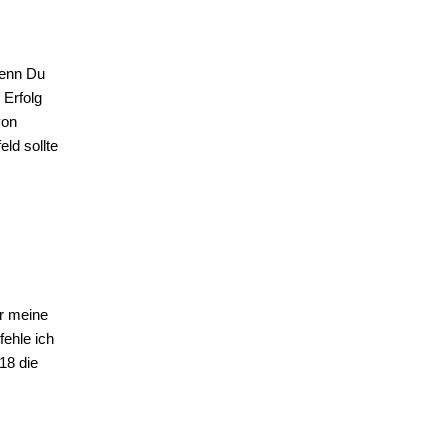
wenn Du
 Erfolg
von
ld sollte
ür meine
ehle ich
18 die