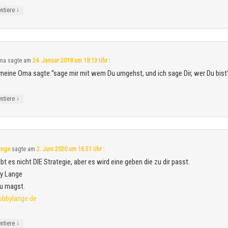
↓
ntiere
nna
sagte am
24. Januar 2018 um 18:13 Uhr
:
eine Oma sagte:“sage mir mit wem Du umgehst, und ich sage Dir, wer Du bist
↓
ntiere
ange
sagte am
2. Juni 2020 um 16:51 Uhr
:
ibt es nicht DIE Strategie, aber es wird eine geben die zu dir passt.
by Lange
u magst.
obbylange.de
↓
ntiere