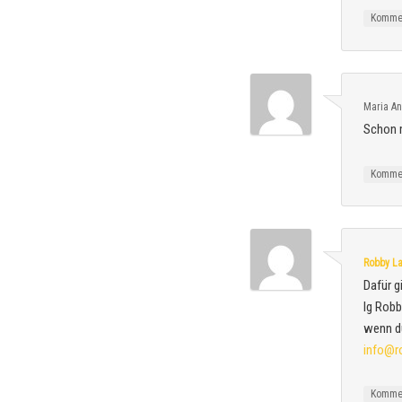
Komme
Maria A
Schon m
Komme
Robby L
Dafür g
lg Rob
wenn d
info@r
Komme