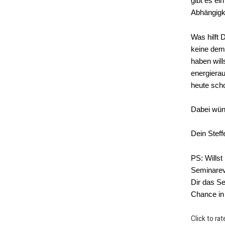
gibt es ei
Abhängigk
Was hilft 
keine dem
haben will
energierau
heute scho
Dabei wüns
Dein Steff
PS:
Willst
Seminarev
Dir das S
Chance in
Click to rat