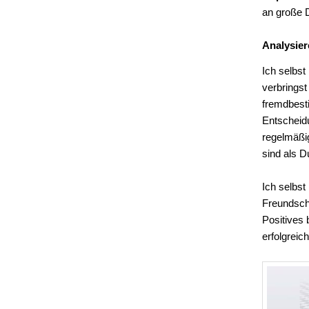
an große D
Analysier
Ich selbst
verbringst
fremdbesti
Entscheidu
regelmäßi
sind als D
Ich selbs
Freundscha
Positives 
erfolgreich