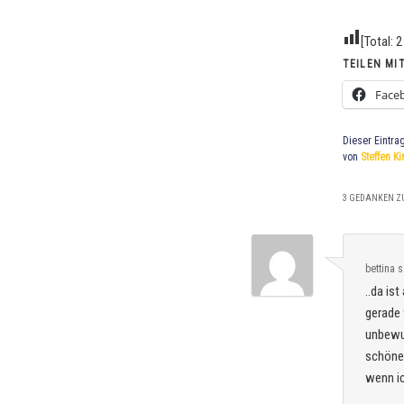
[Total:
2
TEILEN MIT
Face
Dieser Eintra
von
Steffen Ki
3 GEDANKEN ZU
bettina
s
..da is
gerade 
unbewuß
schöne
wenn ic