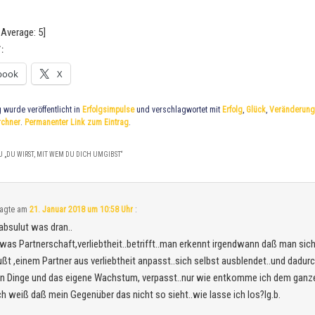
Average:
5
]
:
book
X
g wurde veröffentlicht in
Erfolgsimpulse
und verschlagwortet mit
Erfolg
,
Glück
,
Veränderung
rchner
.
Permanenter Link zum Eintrag
.
 „
DU WIRST, MIT WEM DU DICH UMGIBST
“
agte am
21. Januar 2018 um 10:58 Uhr
:
t absulut was dran..
was Partnerschaft,verliebtheit..betrifft..man erkennt irgendwann daß man sic
t ,einem Partner aus verliebtheit anpasst..sich selbst ausblendet..und dadurc
n Dinge und das eigene Wachstum, verpasst..nur wie entkomme ich dem ganz
h weiß daß mein Gegenüber das nicht so sieht..wie lasse ich los?lg.b.