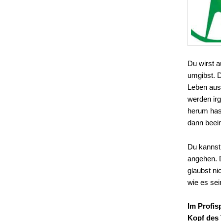
Du wirst 
umgibst. 
Leben aus
werden ir
herum hast
dann beein
Du kannst
angehen. 
glaubst ni
wie es se
Im Profis
Kopf des 