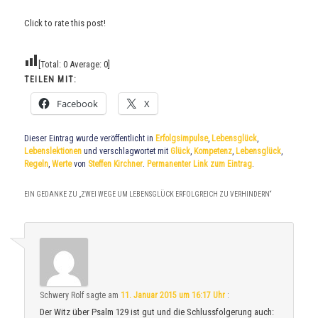
Click to rate this post!
[Total:
0
Average:
0
]
TEILEN MIT:
Facebook
X
Dieser Eintrag wurde veröffentlicht in
Erfolgsimpulse
,
Lebensglück
,
Lebenslektionen
und verschlagwortet mit
Glück
,
Kompetenz
,
Lebensglück
,
Regeln
,
Werte
von
Steffen Kirchner
.
Permanenter Link zum Eintrag
.
EIN GEDANKE ZU „
ZWEI WEGE UM LEBENSGLÜCK ERFOLGREICH ZU VERHINDERN
“
Schwery Rolf
sagte am
11. Januar 2015 um 16:17 Uhr
:
Der Witz über Psalm 129 ist gut und die Schlussfolgerung auch: