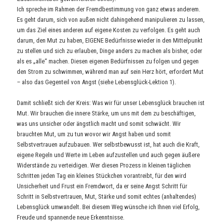
Ich spreche im Rahmen der Fremdbestimmung von ganz etwas anderem.
Es geht darum, sich von außen nicht dahingehend manipulieren zu lassen,
um das Ziel eines anderen auf eigene Kosten zu verfolgen. Es geht auch
darum, den Mut zu haben, EIGENE Bedürfnisse wieder in den Mittelpunkt
zu stellen und sich zu erlauben, Dinge anders zu machen als bisher, oder
als es „alle“ machen. Diesen eigenen Bedürfnissen zu folgen und gegen
den Strom zu schwimmen, während man auf sein Herz hört, erfordert Mut
– also das Gegenteil von Angst (siehe Lebensglück-Lektion 1).
Damit schließt sich der Kreis: Was wir für unser Lebensglück brauchen ist
Mut. Wir brauchen die innere Stärke, um uns mit dem zu beschäftigen,
was uns unsicher oder ängstlich macht und somit schwächt. Wir
brauchten Mut, um zu tun wovor wir Angst haben und somit
Selbstvertrauen aufzubauen. Wer selbstbewusst ist, hat auch die Kraft,
eigene Regeln und Werte im Leben aufzustellen und auch gegen äußere
Widerstände zu verteidigen. Wer diesen Prozess in kleinen täglichen
Schritten jeden Tag ein kleines Stückchen vorantreibt, für den wird
Unsicherheit und Frust ein Fremdwort, da er seine Angst Schritt für
Schritt in Selbstvertrauen, Mut, Stärke und somit echtes (anhaltendes)
Lebensglück umwandelt. Bei diesem Weg wünsche ich Ihnen viel Erfolg,
Freude und spannende neue Erkenntnisse.