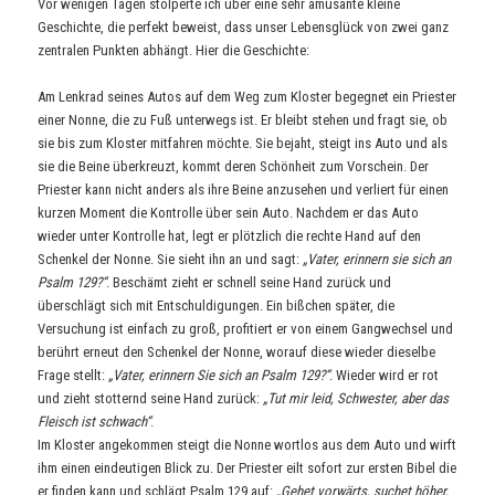
Vor wenigen Tagen stolperte ich über eine sehr amüsante kleine
Geschichte, die perfekt beweist, dass unser Lebensglück von zwei ganz
zentralen Punkten abhängt. Hier die Geschichte:
Am Lenkrad seines Autos auf dem Weg zum Kloster begegnet ein Priester
einer Nonne, die zu Fuß unterwegs ist. Er bleibt stehen und fragt sie, ob
sie bis zum Kloster mitfahren möchte. Sie bejaht, steigt ins Auto und als
sie die Beine überkreuzt, kommt deren Schönheit zum Vorschein. Der
Priester kann nicht anders als ihre Beine anzusehen und verliert für einen
kurzen Moment die Kontrolle über sein Auto. Nachdem er das Auto
wieder unter Kontrolle hat, legt er plötzlich die rechte Hand auf den
Schenkel der Nonne. Sie sieht ihn an und sagt:
„Vater, erinnern sie sich an
Psalm 129?“
. Beschämt zieht er schnell seine Hand zurück und
überschlägt sich mit Entschuldigungen. Ein bißchen später, die
Versuchung ist einfach zu groß, profitiert er von einem Gangwechsel und
berührt erneut den Schenkel der Nonne, worauf diese wieder dieselbe
Frage stellt:
„Vater, erinnern Sie sich an Psalm 129?“
. Wieder wird er rot
und zieht stotternd seine Hand zurück:
„Tut mir leid, Schwester, aber das
Fleisch ist schwach“
.
Im Kloster angekommen steigt die Nonne wortlos aus dem Auto und wirft
ihm einen eindeutigen Blick zu. Der Priester eilt sofort zur ersten Bibel die
er finden kann und schlägt Psalm 129 auf:
„Gehet vorwärts, suchet höher,