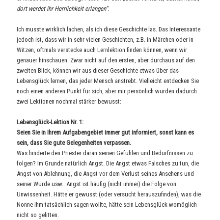
dort werdet ihr Herrlichkeit erlangen“
.
Ich musste wirklich lachen, als ich diese Geschichte las. Das Interessante
jedoch ist, dass wir in sehr vielen Geschichten, z.B. in Märchen oder in
Witzen, oftmals verstecke auch Lernlektion finden können, wenn wir
genauer hinschauen. Zwar nicht auf den ersten, aber durchaus auf den
zweiten Blick, können wir aus dieser Geschichte etwas über das
Lebensglück lernen, das jeder Mensch anstrebt. Vielleicht entdecken Sie
noch einen anderen Punkt für sich, aber mir persönlich wurden dadurch
zwei Lektionen nochmal stärker bewusst:
Lebensglück-Lektion Nr. 1:
Seien Sie in Ihrem Aufgabengebiet immer gut informiert, sonst kann es
sein, dass Sie gute Gelegenheiten verpassen.
Was hinderte den Priester daran seinen Gefühlen und Bedürfnissen zu
folgen? Im Grunde natürlich Angst. Die Angst etwas Falsches zu tun, die
Angst von Ablehnung, die Angst vor dem Verlust seines Ansehens und
seiner Würde usw.. Angst ist häufig (nicht immer) die Folge von
Unwissenheit. Hätte er gewusst (oder versucht herauszufinden), was die
Nonne ihm tatsächlich sagen wollte, hätte sein Lebensglück womöglich
nicht so gelitten.