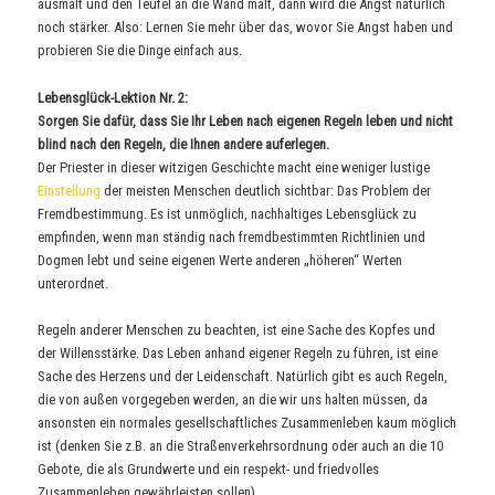
ausmalt und den Teufel an die Wand malt, dann wird die Angst natürlich
noch stärker. Also: Lernen Sie mehr über das, wovor Sie Angst haben und
probieren Sie die Dinge einfach aus.
Lebensglück-Lektion Nr. 2:
Sorgen Sie dafür, dass Sie Ihr Leben nach eigenen Regeln leben und nicht
blind nach den Regeln, die Ihnen andere auferlegen.
Der Priester in dieser witzigen Geschichte macht eine weniger lustige
Einstellung
der meisten Menschen deutlich sichtbar: Das Problem der
Fremdbestimmung. Es ist unmöglich, nachhaltiges Lebensglück zu
empfinden, wenn man ständig nach fremdbestimmten Richtlinien und
Dogmen lebt und seine eigenen Werte anderen „höheren“ Werten
unterordnet.
Regeln anderer Menschen zu beachten, ist eine Sache des Kopfes und
der Willensstärke. Das Leben anhand eigener Regeln zu führen, ist eine
Sache des Herzens und der Leidenschaft. Natürlich gibt es auch Regeln,
die von außen vorgegeben werden, an die wir uns halten müssen, da
ansonsten ein normales gesellschaftliches Zusammenleben kaum möglich
ist (denken Sie z.B. an die Straßenverkehrsordnung oder auch an die 10
Gebote, die als Grundwerte und ein respekt- und friedvolles
Zusammenleben gewährleisten sollen).