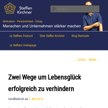
Aktuelles von Speaker & Motivationstrainer Steffen Kirchner
Zum
Inhalt
Suche
wechseln
Steffen Kirchner Blog
Hauptmenü
zu Steffens Podcast
Über Steffen Kirchner
Blog-Startseite
zu Steffens Homepage
Beitrags-
←
Zurück
Weiter
→
Navigation
Zwei Wege um Lebensglück
erfolgreich zu verhindern
Veröffentlicht am
5. Mai 2014