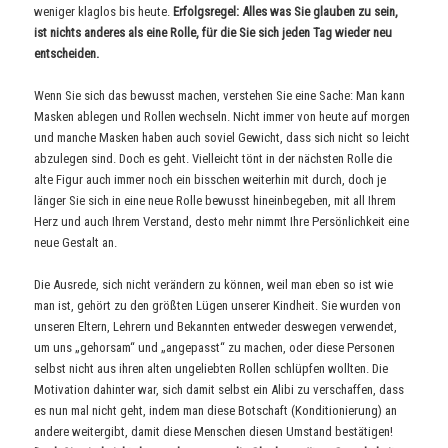
weniger klaglos bis heute.
Erfolgsregel: Alles was Sie glauben zu sein,
ist nichts anderes als eine Rolle, für die Sie sich jeden Tag wieder neu
entscheiden.
Wenn Sie sich das bewusst machen, verstehen Sie eine Sache: Man kann
Masken ablegen und Rollen wechseln. Nicht immer von heute auf morgen
und manche Masken haben auch soviel Gewicht, dass sich nicht so leicht
abzulegen sind. Doch es geht. Vielleicht tönt in der nächsten Rolle die
alte Figur auch immer noch ein bisschen weiterhin mit durch, doch je
länger Sie sich in eine neue Rolle bewusst hineinbegeben, mit all Ihrem
Herz und auch Ihrem Verstand, desto mehr nimmt Ihre Persönlichkeit eine
neue Gestalt an.
Die Ausrede, sich nicht verändern zu können, weil man eben so ist wie
man ist, gehört zu den größten Lügen unserer Kindheit. Sie wurden von
unseren Eltern, Lehrern und Bekannten entweder deswegen verwendet,
um uns „gehorsam“ und „angepasst“ zu machen, oder diese Personen
selbst nicht aus ihren alten ungeliebten Rollen schlüpfen wollten. Die
Motivation dahinter war, sich damit selbst ein Alibi zu verschaffen, dass
es nun mal nicht geht, indem man diese Botschaft (Konditionierung) an
andere weitergibt, damit diese Menschen diesen Umstand bestätigen!