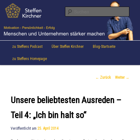
Aktuelles von Speaker & Motivationstrainer Steffen Kirchner
Zum
Inhalt
Suche
wechseln
Steffen Kirchner Blog
Hauptmenü
zu Steffens Podcast
Über Steffen Kirchner
Blog-Startseite
zu Steffens Homepage
Beitrags-
←
Zurück
Weiter
→
Navigation
Unsere beliebtesten Ausreden –
Teil 4: „Ich bin halt so“
Veröffentlicht am
25. April 2014