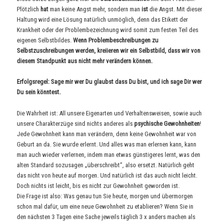
Plötzlich
hat
man keine Angst mehr, sondern man
ist
die Angst. Mit dieser
Haltung wird eine Lösung natürlich unmöglich, denn das Etikett der
Krankheit oder der Problembezeichnung wird somit zum festen Teil des
eigenen Selbstbildes.
Wenn Problembeschreibungen zu
Selbstzuschreibungen werden, kreiieren wir ein Selbstbild, dass wir von
diesem Standpunkt aus nicht mehr verändern können.
Erfolgsregel: Sage mir wer Du glaubst dass Du bist, und ich sage Dir wer
Du sein könntest.
Die Wahrheit ist: All unsere Eigenarten und Verhaltensweisen, sowie auch
unsere Charakterzüge sind nichts anderes als
psychische Gewohnheiten
!
Jede Gewohnheit kann man verändern, denn keine Gewohnheit war von
Geburt an da. Sie wurde erlernt. Und alles was man erlernen kann, kann
man auch wieder verlernen, indem man etwas günstigeres lernt, was den
alten Standard sozusagen „überschreibt“, also ersetzt. Natürlich geht
das nicht von heute auf morgen. Und natürlich ist das auch nicht leicht.
Doch nichts ist leicht, bis es nicht zur Gewohnheit geworden ist.
Die Frage ist also: Was genau tun Sie heute, morgen und übermorgen
schon mal dafür, um eine neue Gewohnheit zu etablieren? Wenn Sie in
den nächsten 3 Tagen eine Sache jeweils täglich 3 x anders machen als