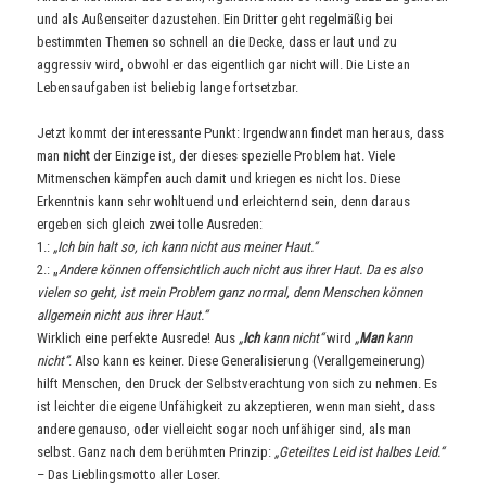
und als Außenseiter dazustehen. Ein Dritter geht regelmäßig bei
bestimmten Themen so schnell an die Decke, dass er laut und zu
aggressiv wird, obwohl er das eigentlich gar nicht will. Die Liste an
Lebensaufgaben ist beliebig lange fortsetzbar.
Jetzt kommt der interessante Punkt: Irgendwann findet man heraus, dass
man
nicht
der Einzige ist, der dieses spezielle Problem hat. Viele
Mitmenschen kämpfen auch damit und kriegen es nicht los. Diese
Erkenntnis kann sehr wohltuend und erleichternd sein, denn daraus
ergeben sich gleich zwei tolle Ausreden:
1.:
„Ich bin halt so, ich kann nicht aus meiner Haut.“
2.: „
Andere können offensichtlich auch nicht aus ihrer Haut. Da es also
vielen so geht, ist mein Problem ganz normal, denn Menschen können
allgemein nicht aus ihrer Haut.“
Wirklich eine perfekte Ausrede! Aus
„
Ich
kann nicht“
wird
„
Man
kann
nicht“
. Also kann es keiner. Diese Generalisierung (Verallgemeinerung)
hilft Menschen, den Druck der Selbstverachtung von sich zu nehmen. Es
ist leichter die eigene Unfähigkeit zu akzeptieren, wenn man sieht, dass
andere genauso, oder vielleicht sogar noch unfähiger sind, als man
selbst. Ganz nach dem berühmten Prinzip:
„Geteiltes Leid ist halbes Leid.“
– Das Lieblingsmotto aller Loser.