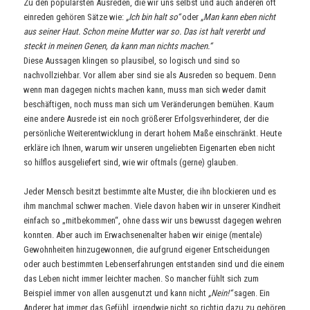
Zu den populärsten Ausreden, die wir uns selbst und auch anderen oft
einreden gehören Sätze wie:
„Ich bin halt so“
oder
„Man kann eben nicht
aus seiner Haut. Schon meine Mutter war so. Das ist halt vererbt und
steckt in meinen Genen, da kann man nichts machen.“
Diese Aussagen klingen so plausibel, so logisch und sind so
nachvollziehbar. Vor allem aber sind sie als Ausreden so bequem. Denn
wenn man dagegen nichts machen kann, muss man sich weder damit
beschäftigen, noch muss man sich um Veränderungen bemühen. Kaum
eine andere Ausrede ist ein noch größerer Erfolgsverhinderer, der die
persönliche Weiterentwicklung in derart hohem Maße einschränkt. Heute
erkläre ich Ihnen, warum wir unseren ungeliebten Eigenarten eben nicht
so hilflos ausgeliefert sind, wie wir oftmals (gerne) glauben.
Jeder Mensch besitzt bestimmte alte Muster, die ihn blockieren und es
ihm manchmal schwer machen. Viele davon haben wir in unserer Kindheit
einfach so „mitbekommen“, ohne dass wir uns bewusst dagegen wehren
konnten. Aber auch im Erwachsenenalter haben wir einige (mentale)
Gewohnheiten hinzugewonnen, die aufgrund eigener Entscheidungen
oder auch bestimmten Lebenserfahrungen entstanden sind und die einem
das Leben nicht immer leichter machen. So mancher fühlt sich zum
Beispiel immer von allen ausgenutzt und kann nicht
„Nein!“
sagen. Ein
Anderer hat immer das Gefühl, irgendwie nicht so richtig dazu zu gehören