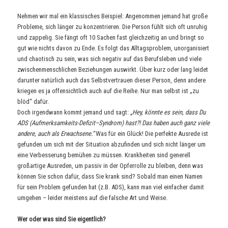
Nehmen wir mal ein klassisches Beispiel: Angenommen jemand hat große
Probleme, sich länger zu konzentrieren. Die Person fühlt sich oft unruhig
und zappelig. Sie fängt oft 10 Sachen fast gleichzeitig an und bringt so
gut wie nichts davon zu Ende. Es folgt das Alltagsproblem, unorganisiert
und chaotisch zu sein, was sich negativ auf das Berufsleben und viele
zwischenmenschlichen Beziehungen auswirkt. Über kurz oder lang leidet
darunter natürlich auch das Selbstvertrauen dieser Person, denn andere
kriegen es ja offensichtlich auch auf die Reihe. Nur man selbst ist „zu
blöd“ dafür.
Doch irgendwann kommt jemand und sagt:
„Hey, könnte es sein, dass Du
ADS (Aufmerksamkeits-Defizit–Syndrom) hast?! Das haben auch ganz viele
andere, auch als Erwachsene.“
Was für ein Glück! Die perfekte Ausrede ist
gefunden um sich mit der Situation abzufinden und sich nicht länger um
eine Verbesserung bemühen zu müssen. Krankheiten sind generell
großartige Ausreden, um passiv in der Opferrolle zu bleiben, denn was
können Sie schon dafür, dass Sie krank sind? Sobald man einen Namen
für sein Problem gefunden hat (z.B. ADS), kann man viel einfacher damit
umgehen – leider meistens auf die falsche Art und Weise.
Wer oder was sind Sie eigentlich?