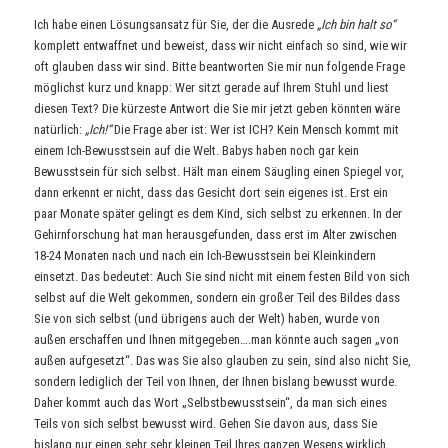
Ich habe einen Lösungsansatz für Sie, der die Ausrede
„Ich bin halt so“
komplett entwaffnet und beweist, dass wir nicht einfach so sind, wie wir
oft glauben dass wir sind. Bitte beantworten Sie mir nun folgende Frage
möglichst kurz und knapp: Wer sitzt gerade auf Ihrem Stuhl und liest
diesen Text? Die kürzeste Antwort die Sie mir jetzt geben könnten wäre
natürlich:
„Ich!“
Die Frage aber ist: Wer ist ICH? Kein Mensch kommt mit
einem Ich-Bewusstsein auf die Welt. Babys haben noch gar kein
Bewusstsein für sich selbst. Hält man einem Säugling einen Spiegel vor,
dann erkennt er nicht, dass das Gesicht dort sein eigenes ist. Erst ein
paar Monate später gelingt es dem Kind, sich selbst zu erkennen. In der
Gehirnforschung hat man herausgefunden, dass erst im Alter zwischen
18-24 Monaten nach und nach ein Ich-Bewusstsein bei Kleinkindern
einsetzt. Das bedeutet: Auch Sie sind nicht mit einem festen Bild von sich
selbst auf die Welt gekommen, sondern ein großer Teil des Bildes dass
Sie von sich selbst (und übrigens auch der Welt) haben, wurde von
außen erschaffen und Ihnen mitgegeben….man könnte auch sagen „von
außen aufgesetzt“. Das was Sie also glauben zu sein, sind also nicht Sie,
sondern lediglich der Teil von Ihnen, der Ihnen bislang bewusst wurde.
Daher kommt auch das Wort „Selbstbewusstsein“, da man sich eines
Teils von sich selbst bewusst wird. Gehen Sie davon aus, dass Sie
bislang nur einen sehr sehr kleinen Teil Ihres ganzen Wesens wirklich