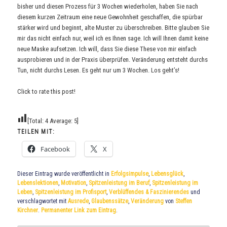
bisher und diesen Prozess für 3 Wochen wiederholen, haben Sie nach
diesem kurzen Zeitraum eine neue Gewohnheit geschaffen, die spürbar
stärker wird und beginnt, alte Muster zu überschreiben. Bitte glauben Sie
mir das nicht einfach nur, weil ich es Ihnen sage. Ich will Ihnen damit keine
neue Maske aufsetzen. Ich will, dass Sie diese These von mir einfach
ausprobieren und in der Praxis überprüfen. Veränderung entsteht durchs
Tun, nicht durchs Lesen. Es geht nur um 3 Wochen. Los geht’s!
Click to rate this post!
[Total:
4
Average:
5
]
TEILEN MIT:
Facebook
X
Dieser Eintrag wurde veröffentlicht in
Erfolgsimpulse
,
Lebensglück
,
Lebenslektionen
,
Motivation
,
Spitzenleistung im Beruf
,
Spitzenleistung im
Leben
,
Spitzenleistung im Profisport
,
Verblüffendes & Faszinierendes
und
verschlagwortet mit
Ausrede
,
Glaubenssätze
,
Veränderung
von
Steffen
Kirchner
.
Permanenter Link zum Eintrag
.