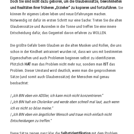
Doch Sie sind nicht dazu geboren, um die Glaubenssätze, Gewohnheiten
und Realitäten Ihrer früheren „Erzieher“ zu kopieren und fortzuführen.
Sie
können Ihr eigenes Leben leben und neue Erfahrungen machen.
Notwendig ist dafür im ersten Schritt nur eine Sache: Treten Sie die alten
Glaubenssätze und Ausreden in die Tonne und treffen Sie eine innere
Entscheidung dafür, das Gegenteil davon erfahren zu WOLLEN.
Die größte Gefahr beim Glauben an die alten Masken und Rollen, die uns
schon in der Kindheit antrainiert wurden ist, dass wir uns mit bestimmten
Eigenschaften und auch Problemen beginnen selbst zu identifizieren.
Plötzlich
HAT
man das Problem nicht mehr nur, sondern man
IST
das
Problem. Dieser Umstand wird deutlich, wenn man die gesprochenen
Sätze (und somit auch Glaubenssätze) der Menschen mal genau
beobachtet:
| „Ich BIN eben ein ADSler, ich kann mich nicht konzentrieren.
“
| „Ich BIN halt ein Choleriker und werde eben schnell mal laut, auch wenn
ich es nicht so böse meine.“
| „Ich BIN eben ein ängstlicher Mensch und traue mich einfach nicht
Entscheidungen zu treffen.“
Diese Sätze zeigen ganz klar die
Selbstidentifikation
mit dem Problem.