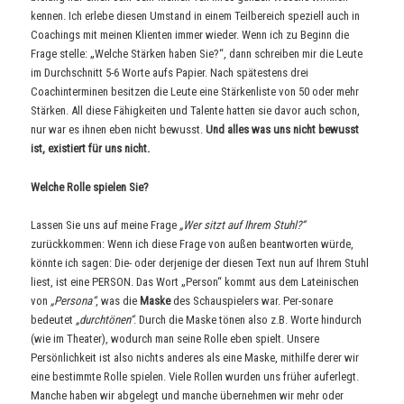
kennen. Ich erlebe diesen Umstand in einem Teilbereich speziell auch in
Coachings mit meinen Klienten immer wieder. Wenn ich zu Beginn die
Frage stelle: „Welche Stärken haben Sie?“, dann schreiben mir die Leute
im Durchschnitt 5-6 Worte aufs Papier. Nach spätestens drei
Coachinterminen besitzen die Leute eine Stärkenliste von 50 oder mehr
Stärken. All diese Fähigkeiten und Talente hatten sie davor auch schon,
nur war es ihnen eben nicht bewusst.
Und alles was uns nicht bewusst
ist, existiert für uns nicht.
Welche Rolle spielen Sie?
Lassen Sie uns auf meine Frage
„Wer sitzt auf Ihrem Stuhl?“
zurückkommen: Wenn ich diese Frage von außen beantworten würde,
könnte ich sagen: Die- oder derjenige der diesen Text nun auf Ihrem Stuhl
liest, ist eine PERSON. Das Wort „Person“ kommt aus dem Lateinischen
von
„Persona“
, was die
Maske
des Schauspielers war. Per-sonare
bedeutet
„durchtönen“
. Durch die Maske tönen also z.B. Worte hindurch
(wie im Theater), wodurch man seine Rolle eben spielt. Unsere
Persönlichkeit ist also nichts anderes als eine Maske, mithilfe derer wir
eine bestimmte Rolle spielen. Viele Rollen wurden uns früher auferlegt.
Manche haben wir abgelegt und manche übernehmen wir mehr oder