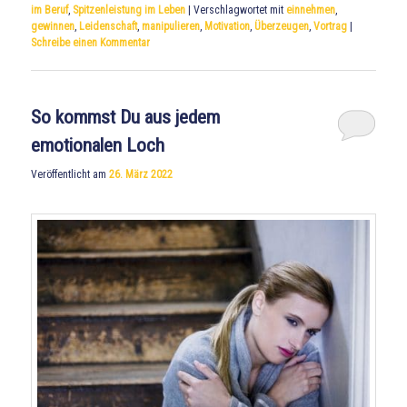
im Beruf
,
Spitzenleistung im Leben
|
Verschlagwortet mit
einnehmen
,
gewinnen
,
Leidenschaft
,
manipulieren
,
Motivation
,
Überzeugen
,
Vortrag
|
Schreibe einen Kommentar
So kommst Du aus jedem
emotionalen Loch
Veröffentlicht am
26. März 2022