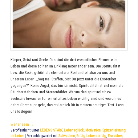
Körper, Geist und Seele: Das sind die drei wesentlichen Elemente im
Leben und diese sollten im Einklang miteinander sein. Die Spiritualität
bzw. die Seele gehört als elementarer Bestandteil also zu uns und
unserem Leben. „Sag mal Steffen, bist Du jetzt unter die Esoteriker
gegangen?“ Keine Angst, das bin ich nicht. Spiritualität ist viel mehr als
Räucherstäbchen und Sternenbilder. Warum das spirituelle bzw.
seelische Erwachen für ein erfülltes Leben wichtig sind und worum es
dabei überhaupt geht, das erkläre ich Dir in meinem heutigen Text. Lass
uns loslegen!
Weiterlesen
→
Veröffentlicht unter
LEBENS STARK
,
Lebensglück
,
Motivation
,
Spitzenleistung
im Leben
|
Verschlagwortet mit
Aufwachen
,
Erfolg Lebenserfolg
,
Erwachen
,