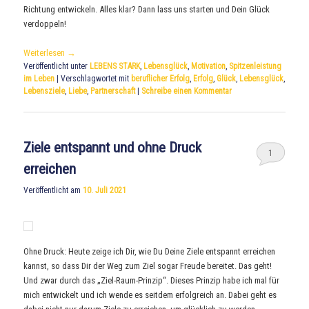
Richtung entwickeln. Alles klar? Dann lass uns starten und Dein Glück
verdoppeln!
Weiterlesen
→
Veröffentlicht unter
LEBENS STARK
,
Lebensglück
,
Motivation
,
Spitzenleistung
im Leben
|
Verschlagwortet mit
beruflicher Erfolg
,
Erfolg
,
Glück
,
Lebensglück
,
Lebensziele
,
Liebe
,
Partnerschaft
|
Schreibe einen Kommentar
Ziele entspannt und ohne Druck
1
erreichen
Veröffentlicht am
10. Juli 2021
Ohne Druck: Heute zeige ich Dir, wie Du Deine Ziele entspannt erreichen
kannst, so dass Dir der Weg zum Ziel sogar Freude bereitet. Das geht!
Und zwar durch das „Ziel-Raum-Prinzip“. Dieses Prinzip habe ich mal für
mich entwickelt und ich wende es seitdem erfolgreich an. Dabei geht es