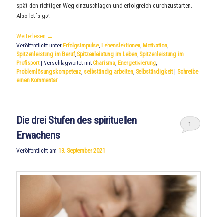
spät den richtigen Weg einzuschlagen und erfolgreich durchzustarten.
Also let´s go!
Weiterlesen
→
Veröffentlicht unter
Erfolgsimpulse
,
Lebenslektionen
,
Motivation
,
Spitzenleistung im Beruf
,
Spitzenleistung im Leben
,
Spitzenleistung im
Profisport
|
Verschlagwortet mit
Charisma
,
Energetisierung
,
Problemlösungskompetenz
,
selbständig arbeiten
,
Selbständigkeit
|
Schreibe
einen Kommentar
Die drei Stufen des spirituellen
1
Erwachens
Veröffentlicht am
18. September 2021