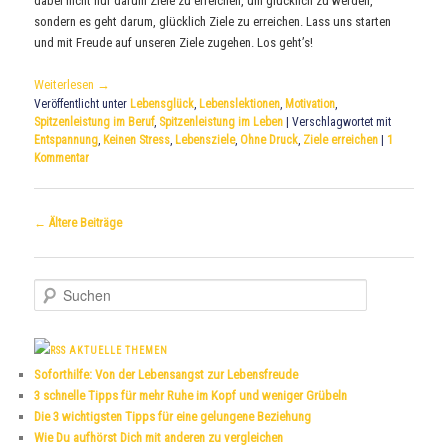
dabei nicht nur darum Ziele zu erreichen, um glücklich zu werden,
sondern es geht darum, glücklich Ziele zu erreichen. Lass uns starten
und mit Freude auf unseren Ziele zugehen. Los geht’s!
Weiterlesen
→
Veröffentlicht unter
Lebensglück
,
Lebenslektionen
,
Motivation
,
Spitzenleistung im Beruf
,
Spitzenleistung im Leben
|
Verschlagwortet mit
Entspannung
,
Keinen Stress
,
Lebensziele
,
Ohne Druck
,
Ziele erreichen
|
1
Kommentar
Beitrags-
←
Ältere Beiträge
Navigation
S
u
c
h
AKTUELLE THEMEN
e
Soforthilfe: Von der Lebensangst zur Lebensfreude
n
3 schnelle Tipps für mehr Ruhe im Kopf und weniger Grübeln
Die 3 wichtigsten Tipps für eine gelungene Beziehung
Wie Du aufhörst Dich mit anderen zu vergleichen