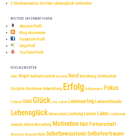
3 Glaubenssätze, die Dein Lebensglück verhindern
WEITERE INFORMATIONEN
Amazon-Profil
Blog abonnieren
Facebook-Profil
Xing-Profl
YouTube-Profil
SCHLAGWÖRTER
Beruf
Angst
Dankbarkeit
Aufmerksamkeit
Beziehung
Alter
Ausrede
Erfolg
Fokus
Disziplin
Emotionen
Entwicklung
Erfolgsregeln
Glück
Geld
Lebenserfolg
Lebensfreude
Fußball
Job
Leben
Lebensglück
Liebe
Leistung
Lernen
lebensstark
Loslassen
Motivation
Mut
Partnerschaft
mentale Stärke
Misserfolg
Selbstvertrauen
Selbstbewusstsein
Respekt
Ruhe
Reichtum