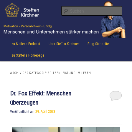
Aktuelles von Speaker & Motivationstrainer Steffen Kirchner
Zum
Zum
Inhalt
sekundären
Suche
wechseln
Inhalt
wechseln
Steffen Kirchner Blog
Hauptmenü
zu Steffens Podcast
Über Steffen Kirchner
Blog-Startseite
zu Steffens Homepage
ARCHIV DER KATEGORIE:
SPITZENLEISTUNG IM LEBEN
Dr. Fox Effekt: Menschen
überzeugen
Veröffentlicht am
29. April 2023