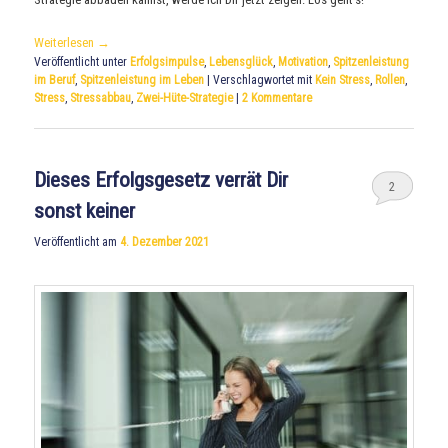
Weiterlesen
→
Veröffentlicht unter
Erfolgsimpulse
,
Lebensglück
,
Motivation
,
Spitzenleistung
im Beruf
,
Spitzenleistung im Leben
|
Verschlagwortet mit
Kein Stress
,
Rollen
,
Stress
,
Stressabbau
,
Zwei-Hüte-Strategie
|
2
Kommentare
Dieses Erfolgsgesetz verrät Dir
2
sonst keiner
Veröffentlicht am
4. Dezember 2021