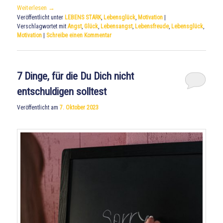
Weiterlesen
→
Veröffentlicht unter
LEBENS STARK
,
Lebensglück
,
Motivation
|
Verschlagwortet mit
Angst
,
Glück
,
Lebensangst
,
Lebensfreude
,
Lebensglück
,
Motivation
|
Schreibe einen Kommentar
7 Dinge, für die Du Dich nicht
entschuldigen solltest
Veröffentlicht am
7. Oktober 2023