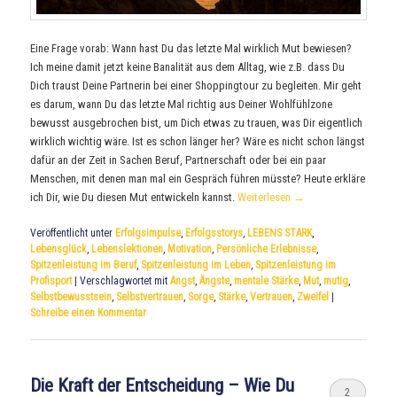
Eine Frage vorab: Wann hast Du das letzte Mal wirklich Mut bewiesen?
Ich meine damit jetzt keine Banalität aus dem Alltag, wie z.B. dass Du
Dich traust Deine Partnerin bei einer Shoppingtour zu begleiten. Mir geht
es darum, wann Du das letzte Mal richtig aus Deiner Wohlfühlzone
bewusst ausgebrochen bist, um Dich etwas zu trauen, was Dir eigentlich
wirklich wichtig wäre. Ist es schon länger her? Wäre es nicht schon längst
dafür an der Zeit in Sachen Beruf, Partnerschaft oder bei ein paar
Menschen, mit denen man mal ein Gespräch führen müsste? Heute erkläre
ich Dir, wie Du diesen Mut entwickeln kannst.
Weiterlesen
→
Veröffentlicht unter
Erfolgsimpulse
,
Erfolgsstorys
,
LEBENS STARK
,
Lebensglück
,
Lebenslektionen
,
Motivation
,
Persönliche Erlebnisse
,
Spitzenleistung im Beruf
,
Spitzenleistung im Leben
,
Spitzenleistung im
Profisport
|
Verschlagwortet mit
Angst
,
Ängste
,
mentale Stärke
,
Mut
,
mutig
,
Selbstbewusstsein
,
Selbstvertrauen
,
Sorge
,
Stärke
,
Vertrauen
,
Zweifel
|
Schreibe einen Kommentar
Die Kraft der Entscheidung – Wie Du
2