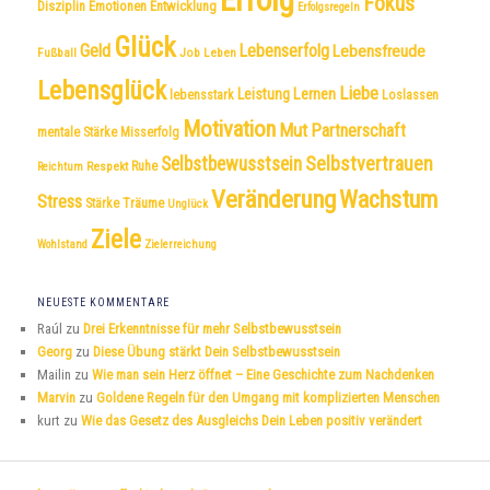
Fokus
Disziplin
Emotionen
Entwicklung
Erfolgsregeln
Glück
Geld
Lebenserfolg
Lebensfreude
Fußball
Job
Leben
Lebensglück
Liebe
Leistung
Lernen
lebensstark
Loslassen
Motivation
Mut
Partnerschaft
mentale Stärke
Misserfolg
Selbstvertrauen
Selbstbewusstsein
Respekt
Ruhe
Reichtum
Veränderung
Wachstum
Stress
Träume
Stärke
Unglück
Ziele
Wohlstand
Zielerreichung
NEUESTE KOMMENTARE
Raúl
zu
Drei Erkenntnisse für mehr Selbstbewusstsein
Georg
zu
Diese Übung stärkt Dein Selbstbewusstsein
Mailin
zu
Wie man sein Herz öffnet – Eine Geschichte zum Nachdenken
Marvin
zu
Goldene Regeln für den Umgang mit komplizierten Menschen
kurt
zu
Wie das Gesetz des Ausgleichs Dein Leben positiv verändert