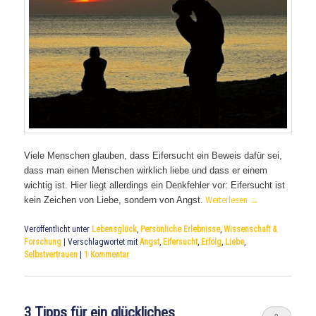
Viele Menschen glauben, dass Eifersucht ein Beweis dafür sei,
dass man einen Menschen wirklich liebe und dass er einem
wichtig ist. Hier liegt allerdings ein Denkfehler vor: Eifersucht ist
kein Zeichen von Liebe, sondern von Angst.
Weiterlesen
→
Veröffentlicht unter
Lebensglück
,
Persönliche Erlebnisse
,
Wissenschaft &
Forschung
|
Verschlagwortet mit
Angst
,
Eifersucht
,
Erfolg
,
Liebe
,
Selbstvertrauen
|
1
Kommentar
3 Tipps für ein glückliches