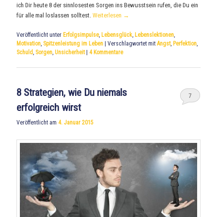
ich Dir heute 8 der sinnlosesten Sorgen ins Bewusstsein rufen, die Du ein
für alle mal loslassen solltest.
Weiterlesen
→
Veröffentlicht unter
Erfolgsimpulse
,
Lebensglück
,
Lebenslektionen
,
Motivation
,
Spitzenleistung im Leben
|
Verschlagwortet mit
Angst
,
Perfektion
,
Schuld
,
Sorgen
,
Unsicherheit
|
4
Kommentare
8 Strategien, wie Du niemals
7
erfolgreich wirst
Veröffentlicht am
4. Januar 2015