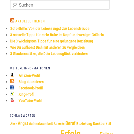
S
u
c
h
AKTUELLE THEMEN
e
Soforthilfe: Von der Lebensangst zur Lebensfreude
n
3 schnelle Tipps für mehr Ruhe im Kopf und weniger Grübeln
Die 3 wichtigsten Tipps für eine gelungene Beziehung
Wie Du aufhörst Dich mit anderen zu vergleichen
3 Glaubenssätze, die Dein Lebensglück verhindern
WEITERE INFORMATIONEN
Amazon-Profil
Blog abonnieren
Facebook-Profil
Xing-Profl
YouTube-Profil
SCHLAGWÖRTER
Beruf
Angst
Dankbarkeit
Aufmerksamkeit
Beziehung
Alter
Ausrede
Erfolg