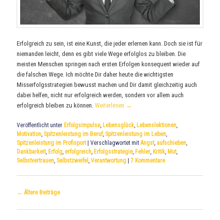
Erfolgreich zu sein, ist eine Kunst, die jeder erlernen kann. Doch sie ist für
niemanden leicht, denn es gibt viele Wege erfolglos zu bleiben. Die
meisten Menschen springen nach ersten Erfolgen konsequent wieder auf
die falschen Wege. Ich möchte Dir daher heute die wichtigsten
Misserfolgsstrategien bewusst machen und Dir damit gleichzeitig auch
dabei helfen, nicht nur erfolgreich werden, sondern vor allem auch
erfolgreich bleiben zu können.
Weiterlesen
→
Veröffentlicht unter
Erfolgsimpulse
,
Lebensglück
,
Lebenslektionen
,
Motivation
,
Spitzenleistung im Beruf
,
Spitzenleistung im Leben
,
Spitzenleistung im Profisport
|
Verschlagwortet mit
Angst
,
aufschieben
,
Dankbarkeit
,
Erfolg
,
erfolgreich
,
Erfolgsstrategie
,
Fehler
,
Kritik
,
Mut
,
Selbstvertrauen
,
Selbstzweifel
,
Verantwortung
|
7
Kommentare
Beitrags-
←
Ältere Beiträge
Navigation