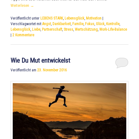
Weiterlesen
→
Veröffentlicht unter
LEBENS STARK
,
Lebensglück
,
Motivation
|
Verschlagwortet mit
Angst
,
Dankbarkeit
,
Familie
,
Fokus
,
Glück
,
Kontrolle
,
Lebensglück
,
Liebe
,
Partnerschaft
,
Stress
,
Wertschätzung
,
Work-Life-Balance
|
2
Kommentare
Wie Du Mut entwickelst
Veröffentlicht am
23. November 2016