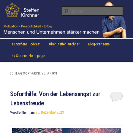
Aktuelles von Speaker & Motivationstrainer Steffen Kirchner
Zum
Zum
Inhalt
sekundären
Suche
wechseln
Inhalt
wechseln
Steffen Kirchner Blog
Hauptmenü
zu Steffens Podcast
Über Steffen Kirchner
Blog-Startseite
zu Steffens Homepage
SCHLAGWORT-ARCHIVE:
ANGST
Soforthilfe: Von der Lebensangst zur
Lebensfreude
Veröffentlicht am
30. Dezember 2023