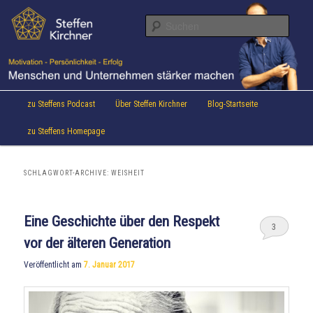
Aktuelles von Speaker & Motivationstrainer Steffen Kirchner
Zum
Zum
Inhalt
sekundären
Suche
wechseln
Inhalt
wechseln
Steffen Kirchner Blog
Hauptmenü
zu Steffens Podcast
Über Steffen Kirchner
Blog-Startseite
zu Steffens Homepage
SCHLAGWORT-ARCHIVE:
WEISHEIT
Eine Geschichte über den Respekt
3
vor der älteren Generation
Veröffentlicht am
7. Januar 2017