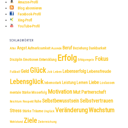
Amazon-Profil
Blog abonnieren
Facebook-Profil
Xing-Profl
YouTube-Profil
SCHLAGWÖRTER
Beruf
Angst
Dankbarkeit
Aufmerksamkeit
Beziehung
Alter
Ausrede
Erfolg
Fokus
Disziplin
Emotionen
Entwicklung
Erfolgsregeln
Glück
Geld
Lebenserfolg
Lebensfreude
Fußball
Job
Leben
Lebensglück
Liebe
Leistung
Lernen
lebensstark
Loslassen
Motivation
Mut
Partnerschaft
mentale Stärke
Misserfolg
Selbstvertrauen
Selbstbewusstsein
Respekt
Ruhe
Reichtum
Veränderung
Wachstum
Stress
Träume
Stärke
Unglück
Ziele
Wohlstand
Zielerreichung