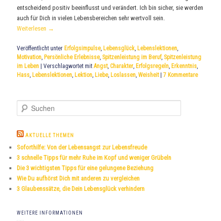
entscheidend positiv beeinflusst und verändert. Ich bin sicher, sie werden
auch für Dich in vielen Lebensbereichen sehr wertvoll sein.
Weiterlesen
→
Veröffentlicht unter
Erfolgsimpulse
,
Lebensglück
,
Lebenslektionen
,
Motivation
,
Persönliche Erlebnisse
,
Spitzenleistung im Beruf
,
Spitzenleistung
im Leben
|
Verschlagwortet mit
Angst
,
Charakter
,
Erfolgsregeln
,
Erkenntnis
,
Hass
,
Lebenslektionen
,
Lektion
,
Liebe
,
Loslassen
,
Weisheit
|
7
Kommentare
S
u
c
h
AKTUELLE THEMEN
e
Soforthilfe: Von der Lebensangst zur Lebensfreude
n
3 schnelle Tipps für mehr Ruhe im Kopf und weniger Grübeln
Die 3 wichtigsten Tipps für eine gelungene Beziehung
Wie Du aufhörst Dich mit anderen zu vergleichen
3 Glaubenssätze, die Dein Lebensglück verhindern
WEITERE INFORMATIONEN