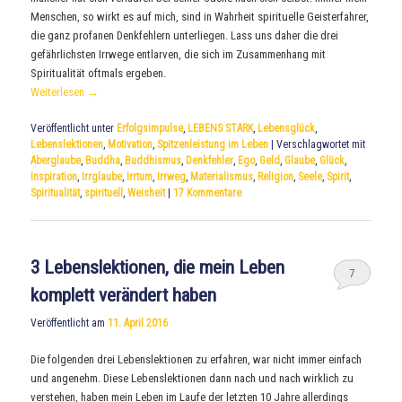
Menschen, so wirkt es auf mich, sind in Wahrheit spirituelle Geisterfahrer,
die ganz profanen Denkfehlern unterliegen. Lass uns daher die drei
gefährlichsten Irrwege entlarven, die sich im Zusammenhang mit
Spiritualität oftmals ergeben.
Weiterlesen
→
Veröffentlicht unter
Erfolgsimpulse
,
LEBENS STARK
,
Lebensglück
,
Lebenslektionen
,
Motivation
,
Spitzenleistung im Leben
|
Verschlagwortet mit
Aberglaube
,
Buddha
,
Buddhismus
,
Denkfehler
,
Ego
,
Geld
,
Glaube
,
Glück
,
Inspiration
,
Irrglaube
,
Irrtum
,
Irrweg
,
Materialismus
,
Religion
,
Seele
,
Spirit
,
Spiritualität
,
spirituell
,
Weisheit
|
17
Kommentare
3 Lebenslektionen, die mein Leben
7
komplett verändert haben
Veröffentlicht am
11. April 2016
Die folgenden drei Lebenslektionen zu erfahren, war nicht immer einfach
und angenehm. Diese Lebenslektionen dann nach und nach wirklich zu
verstehen, haben mein Leben im Laufe der letzten 10 Jahre allerdings