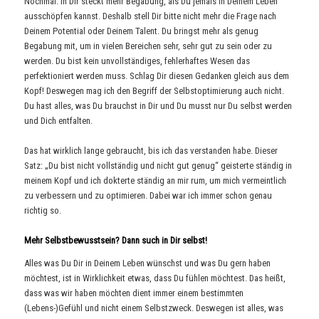
Nochmal: In Dir steckt mehr Begabung, als Du jemals in Deinem Leben
ausschöpfen kannst. Deshalb stell Dir bitte nicht mehr die Frage nach
Deinem Potential oder Deinem Talent. Du bringst mehr als genug
Begabung mit, um in vielen Bereichen sehr, sehr gut zu sein oder zu
werden. Du bist kein unvollständiges, fehlerhaftes Wesen das
perfektioniert werden muss. Schlag Dir diesen Gedanken gleich aus dem
Kopf! Deswegen mag ich den Begriff der Selbstoptimierung auch nicht.
Du hast alles, was Du brauchst in Dir und Du musst nur Du selbst werden
und Dich entfalten.
Das hat wirklich lange gebraucht, bis ich das verstanden habe. Dieser
Satz: „Du bist nicht vollständig und nicht gut genug“ geisterte ständig in
meinem Kopf und ich dokterte ständig an mir rum, um mich vermeintlich
zu verbessern und zu optimieren. Dabei war ich immer schon genau
richtig so.
Mehr Selbstbewusstsein? Dann such in Dir selbst!
Alles was Du Dir in Deinem Leben wünschst und was Du gern haben
möchtest, ist in Wirklichkeit etwas, dass Du fühlen möchtest. Das heißt,
dass was wir haben möchten dient immer einem bestimmten
(Lebens-)Gefühl und nicht einem Selbstzweck. Deswegen ist alles, was