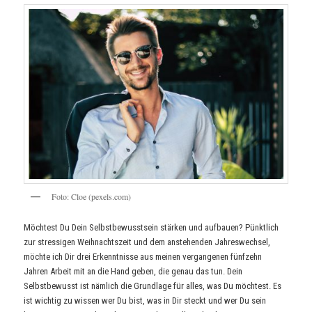
F
o
t
o
:
C
l
o
e
(
p
e
x
e
l
s
.
c
o
m
)
Möchtest Du Dein Selbstbewusstsein stärken und aufbauen? Pünktlich
zur stressigen Weihnachtszeit und dem anstehenden Jahreswechsel,
möchte ich Dir drei Erkenntnisse aus meinen vergangenen fünfzehn
Jahren Arbeit mit an die Hand geben, die genau das tun. Dein
Selbstbewusst ist nämlich die Grundlage für alles, was Du möchtest. Es
ist wichtig zu wissen wer Du bist, was in Dir steckt und wer Du sein