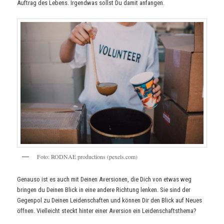
Auftrag des Lebens. Irgendwas sollst Du damit anfangen.
F
o
t
o
:
R
O
D
N
A
E
p
r
o
d
u
c
t
i
o
n
s
(
p
e
x
e
l
s
.
c
o
m
)
Genauso ist es auch mit Deinen Aversionen, die Dich von etwas weg
bringen du Deinen Blick in eine andere Richtung lenken. Sie sind der
Gegenpol zu Deinen Leidenschaften und können Dir den Blick auf Neues
öffnen. Vielleicht steckt hinter einer Aversion ein Leidenschaftsthema?