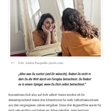
F
o
t
o
:
A
n
d
r
e
a
P
i
a
c
q
u
a
d
i
o
(
p
e
x
e
l
s
.
c
o
m
)
„Alles was Du suchst (und Dir wünscht), findest Du nicht in
dem Du die Welt durch ein Fernglas betrachtest. Du findest
es in einem Spiegel, wenn Du Dich selbst betrachtest.“
Konzentriere Dich also auf Dich selbst! Heute möchte ich Dir
dementsprechend meine drei Erkenntnisse für mehr Selbstbewusstsein
aus den vergangenen Jahren mitgeben. Diese drei Augenöffner waren für
mich sehr wichtig und haben mir dabei geholfen, mein heutiges