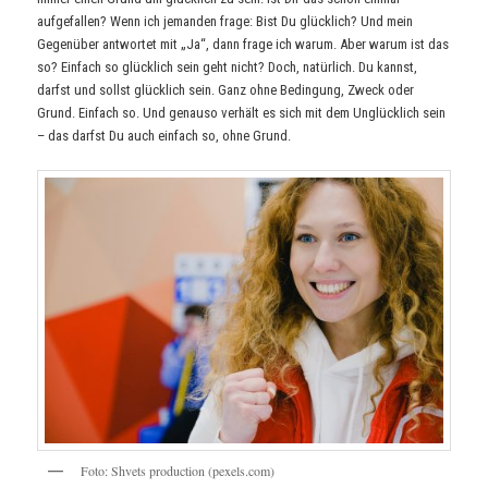
aufgefallen? Wenn ich jemanden frage: Bist Du glücklich? Und mein
Gegenüber antwortet mit „Ja“, dann frage ich warum. Aber warum ist das
so? Einfach so glücklich sein geht nicht? Doch, natürlich. Du kannst,
darfst und sollst glücklich sein. Ganz ohne Bedingung, Zweck oder
Grund. Einfach so. Und genauso verhält es sich mit dem Unglücklich sein
– das darfst Du auch einfach so, ohne Grund.
F
o
t
o
:
S
h
v
e
t
s
p
r
o
d
u
c
t
i
o
n
(
p
e
x
e
l
s
.
c
o
m
)