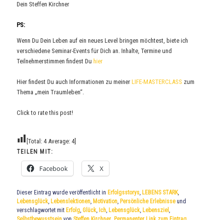
Dein Steffen Kirchner
PS:
Wenn Du Dein Leben auf ein neues Level bringen möchtest, biete ich
verschiedene Seminar-Events für Dich an. Inhalte, Termine und
Teilnehmerstimmen findest Du
hier
Hier findest Du auch Informationen zu meiner
LIFE-MASTERCLASS
zum
Thema „mein Traumleben“.
Click to rate this post!
[Total:
4
Average:
4
]
TEILEN MIT:
Facebook
X
Dieser Eintrag wurde veröffentlicht in
Erfolgsstorys
,
LEBENS STARK
,
Lebensglück
,
Lebenslektionen
,
Motivation
,
Persönliche Erlebnisse
und
verschlagwortet mit
Erfolg
,
Glück
,
Ich
,
Lebensglück
,
Lebensziel
,
Selbstbewusstsein
von
Steffen Kirchner
.
Permanenter Link zum Eintrag
.