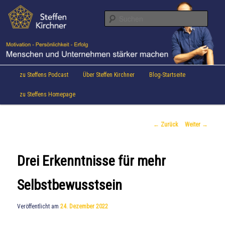
Aktuelles von Speaker & Motivationstrainer Steffen Kirchner
Zum
Inhalt
Suche
wechseln
Steffen Kirchner Blog
Hauptmenü
zu Steffens Podcast
Über Steffen Kirchner
Blog-Startseite
zu Steffens Homepage
Beitrags-
←
Zurück
Weiter
→
Navigation
Drei Erkenntnisse für mehr
Selbstbewusstsein
Veröffentlicht am
24. Dezember 2022