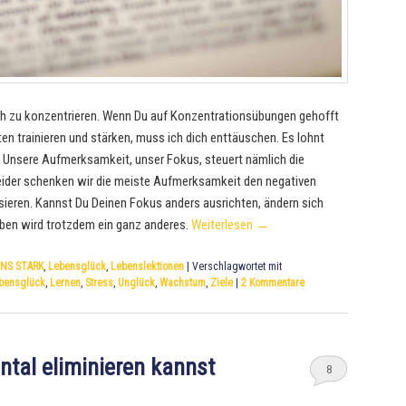
ch zu konzentrieren. Wenn Du auf Konzentrationsübungen gehofft
ten trainieren und stärken, muss ich dich enttäuschen. Es lohnt
. Unsere Aufmerksamkeit, unser Fokus, steuert nämlich die
leider schenken wir die meiste Aufmerksamkeit den negativen
sieren. Kannst Du Deinen Fokus anders ausrichten, ändern sich
ben wird trotzdem ein ganz anderes.
Weiterlesen
→
NS STARK
,
Lebensglück
,
Lebenslektionen
|
Verschlagwortet mit
bensglück
,
Lernen
,
Stress
,
Unglück
,
Wachstum
,
Ziele
|
2
Kommentare
tal eliminieren kannst
8