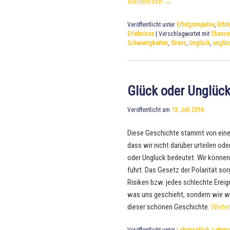
Weiterlesen
→
Veröffentlicht unter
Erfolgsimpulse
,
Erfol
Erlebnisse
|
Verschlagwortet mit
Chance
Schwierigkeiten
,
Stress
,
Unglück
,
unglüc
Glück oder Unglück
Veröffentlicht am
13. Juli 2016
Diese Geschichte stammt von eine
dass wir nicht darüber urteilen od
oder Unglück bedeutet. Wir könne
führt. Das Gesetz der Polarität so
Risiken bzw. jedes schlechte Ereign
was uns geschieht, sondern wie wi
dieser schönen Geschichte.
Weite