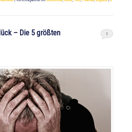
lektionen
|
Verschlagwortet mit
Geschichte
,
Glück
,
Pech
,
Polarität
,
Unglück
|
2
ück – Die 5 größten
3