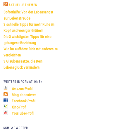
h
AKTUELLE THEMEN
e
Soforthilfe: Von der Lebensangst
n
zur Lebensfreude
3 schnelle Tipps für mehr Ruhe im
Kopf und weniger Grübeln
Die 3 wichtigsten Tipps für eine
gelungene Beziehung
Wie Du aufhörst Dich mit anderen zu
vergleichen
3 Glaubenssätze, die Dein
Lebensglück verhindern
WEITERE INFORMATIONEN
Amazon-Profil
Blog abonnieren
Facebook-Profil
Xing-Profl
YouTube-Profil
SCHLAGWÖRTER