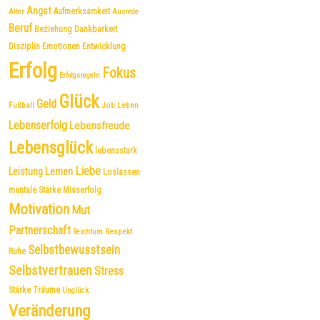
Angst
Aufmerksamkeit
Alter
Ausrede
Beruf
Dankbarkeit
Beziehung
Disziplin
Emotionen
Entwicklung
Erfolg
Fokus
Erfolgsregeln
Glück
Geld
Fußball
Job
Leben
Lebenserfolg
Lebensfreude
Lebensglück
lebensstark
Liebe
Leistung
Lernen
Loslassen
mentale Stärke
Misserfolg
Motivation
Mut
Partnerschaft
Respekt
Reichtum
Selbstbewusstsein
Ruhe
Selbstvertrauen
Stress
Träume
Stärke
Unglück
Veränderung