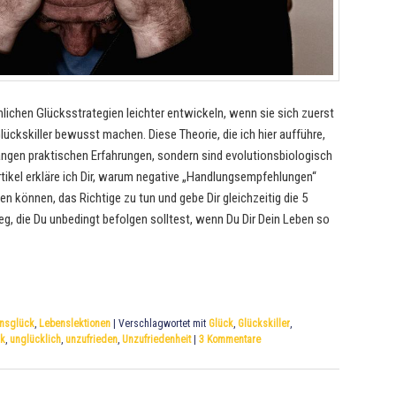
lichen Glücksstrategien leichter entwickeln, wenn sie sich zuerst
lückskiller bewusst machen. Diese Theorie, die ich hier aufführe,
langen praktischen Erfahrungen, sondern sind evolutionsbiologisch
Artikel erkläre ich Dir, warum negative „Handlungsempfehlungen“
n können, das Richtige zu tun und gebe Dir gleichzeitig die 5
eg, die Du unbedingt befolgen solltest, wenn Du Dir Dein Leben so
nsglück
,
Lebenslektionen
|
Verschlagwortet mit
Glück
,
Glückskiller
,
ck
,
unglücklich
,
unzufrieden
,
Unzufriedenheit
|
3
Kommentare