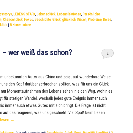
gsstorys
,
LEBENS STARK
,
Lebensglück
,
Lebenslektionen
,
Persönliche
n
,
Chancenblick
,
Fokus
,
Geschichte
,
Glück
,
glücklich
,
Krisen
,
Probleme
,
Reise
,
klich
|
8
Kommentare
 – wer weiß das schon?
2
m unbekannten Autor aus China und zeigt auf wunderbare Weise,
er uns den Kopf darüber zerbrechen sollten, was für uns ein Glück
n nur Momentaufnahmen des Lebens sehen, nie den Weg, wohin es
rgt für stetigen Wandel, weshalb jedes gute Ereignis immer auch
is immer auch etwas Gutes mit sich bringt. Die Frage ist nicht,
r auf das reagieren, was uns geschieht. Viel Spaß beim Lesen
rlesen
→