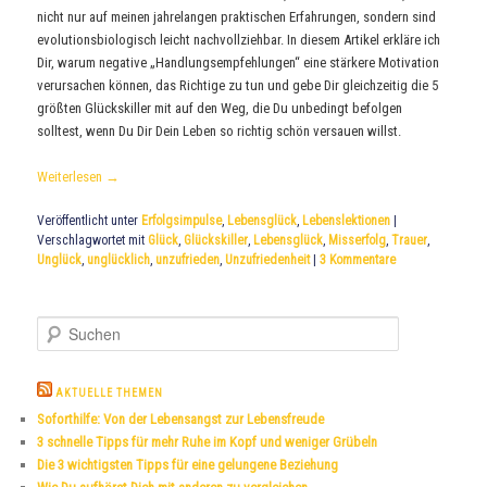
nicht nur auf meinen jahrelangen praktischen Erfahrungen, sondern sind
evolutionsbiologisch leicht nachvollziehbar. In diesem Artikel erkläre ich
Dir, warum negative „Handlungsempfehlungen“ eine stärkere Motivation
verursachen können, das Richtige zu tun und gebe Dir gleichzeitig die 5
größten Glückskiller mit auf den Weg, die Du unbedingt befolgen
solltest, wenn Du Dir Dein Leben so richtig schön versauen willst.
Weiterlesen
→
Veröffentlicht unter
Erfolgsimpulse
,
Lebensglück
,
Lebenslektionen
|
Verschlagwortet mit
Glück
,
Glückskiller
,
Lebensglück
,
Misserfolg
,
Trauer
,
Unglück
,
unglücklich
,
unzufrieden
,
Unzufriedenheit
|
3
Kommentare
S
u
c
h
AKTUELLE THEMEN
e
Soforthilfe: Von der Lebensangst zur Lebensfreude
n
3 schnelle Tipps für mehr Ruhe im Kopf und weniger Grübeln
Die 3 wichtigsten Tipps für eine gelungene Beziehung