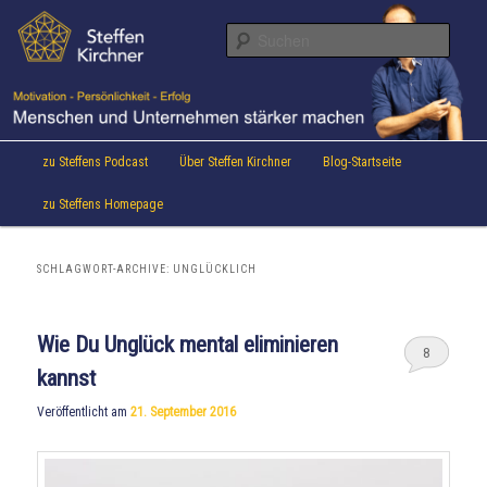
Aktuelles von Speaker & Motivationstrainer Steffen Kirchner
Zum
Zum
Inhalt
sekundären
Suche
wechseln
Inhalt
wechseln
Steffen Kirchner Blog
Hauptmenü
zu Steffens Podcast
Über Steffen Kirchner
Blog-Startseite
zu Steffens Homepage
SCHLAGWORT-ARCHIVE:
UNGLÜCKLICH
Wie Du Unglück mental eliminieren
8
kannst
Veröffentlicht am
21. September 2016