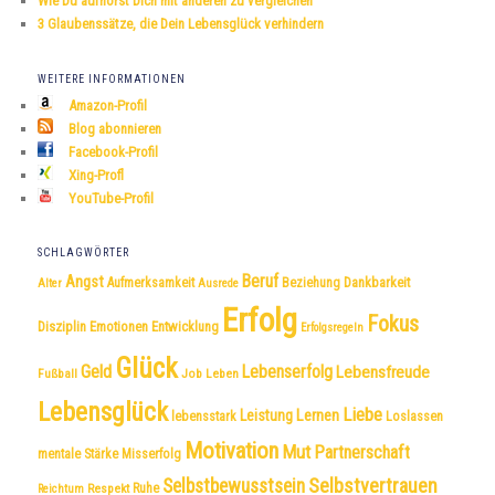
Wie Du aufhörst Dich mit anderen zu vergleichen
3 Glaubenssätze, die Dein Lebensglück verhindern
WEITERE INFORMATIONEN
Amazon-Profil
Blog abonnieren
Facebook-Profil
Xing-Profl
YouTube-Profil
SCHLAGWÖRTER
Beruf
Angst
Dankbarkeit
Aufmerksamkeit
Beziehung
Alter
Ausrede
Erfolg
Fokus
Disziplin
Emotionen
Entwicklung
Erfolgsregeln
Glück
Geld
Lebenserfolg
Lebensfreude
Fußball
Job
Leben
Lebensglück
Liebe
Leistung
Lernen
lebensstark
Loslassen
Motivation
Mut
Partnerschaft
mentale Stärke
Misserfolg
Selbstvertrauen
Selbstbewusstsein
Respekt
Ruhe
Reichtum