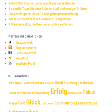
e
Soforthilfe: Von der Lebensangst zur Lebensfreude
n
3 schnelle Tipps für mehr Ruhe im Kopf und weniger Grübeln
Die 3 wichtigsten Tipps für eine gelungene Beziehung
Wie Du aufhörst Dich mit anderen zu vergleichen
3 Glaubenssätze, die Dein Lebensglück verhindern
WEITERE INFORMATIONEN
Amazon-Profil
Blog abonnieren
Facebook-Profil
Xing-Profl
YouTube-Profil
SCHLAGWÖRTER
Beruf
Angst
Dankbarkeit
Aufmerksamkeit
Beziehung
Alter
Ausrede
Erfolg
Fokus
Disziplin
Emotionen
Entwicklung
Erfolgsregeln
Glück
Geld
Lebenserfolg
Lebensfreude
Fußball
Job
Leben