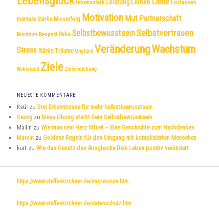
Lebensglück
Liebe
Leistung
Lernen
lebensstark
Loslassen
Motivation
Mut
Partnerschaft
mentale Stärke
Misserfolg
Selbstvertrauen
Selbstbewusstsein
Respekt
Ruhe
Reichtum
Veränderung
Wachstum
Stress
Träume
Stärke
Unglück
Ziele
Wohlstand
Zielerreichung
NEUESTE KOMMENTARE
Raúl
zu
Drei Erkenntnisse für mehr Selbstbewusstsein
Georg
zu
Diese Übung stärkt Dein Selbstbewusstsein
Mailin
zu
Wie man sein Herz öffnet – Eine Geschichte zum Nachdenken
Marvin
zu
Goldene Regeln für den Umgang mit komplizierten Menschen
kurt
zu
Wie das Gesetz des Ausgleichs Dein Leben positiv verändert
https://www.steffenkirchner.de/impressum.htm
https://www.steffenkirchner.de/datenschutz.htm