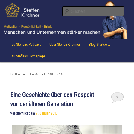
Aktuelles von Speaker & Motivationstrainer Steffen Kirchner
Zum
Zum
Inhalt
sekundären
Suche
wechseln
Inhalt
wechseln
Steffen Kirchner Blog
Hauptmenü
zu Steffens Podcast
Über Steffen Kirchner
Blog-Startseite
zu Steffens Homepage
SCHLAGWORT-ARCHIVE:
ACHTUNG
Eine Geschichte über den Respekt
3
vor der älteren Generation
Veröffentlicht am
7. Januar 2017