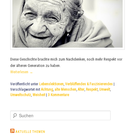
Diese Geschichte brachte mich zum Nachdenken, noch mehr Respekt vor
der älteren Generation zu haben.
Weiterlesen
→
Veröffentlicht unter
Lebenslektionen
,
Verblüffendes & Faszinierendes
|
Verschlagwortet mit
Achtung
,
alte Menschen
,
Alter
,
Respekt
,
Umwelt
,
Umweltschutz
,
Weisheit
|
3
Kommentare
S
u
c
h
AKTUELLE THEMEN