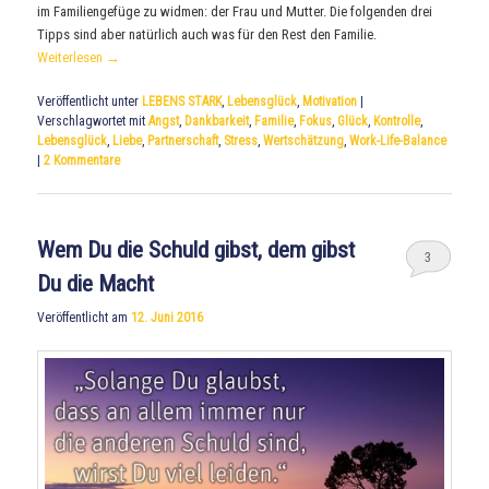
im Familiengefüge zu widmen: der Frau und Mutter. Die folgenden drei
Tipps sind aber natürlich auch was für den Rest den Familie.
Weiterlesen
→
Veröffentlicht unter
LEBENS STARK
,
Lebensglück
,
Motivation
|
Verschlagwortet mit
Angst
,
Dankbarkeit
,
Familie
,
Fokus
,
Glück
,
Kontrolle
,
Lebensglück
,
Liebe
,
Partnerschaft
,
Stress
,
Wertschätzung
,
Work-Life-Balance
|
2
Kommentare
Wem Du die Schuld gibst, dem gibst
3
Du die Macht
Veröffentlicht am
12. Juni 2016