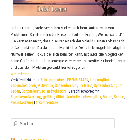
Liebe Freunde, viele Menschen stellen sich beim Auftauchen von
Problemen, Streitereien oder Krisen sofort die Frage: „Wer ist schuld?“
Sie verstehen nicht, dass die Frage nach der Schuld Deinen Fokus nach
außen lenkt und Du damit alle Macht über Deine Lebensgefühle abgibst.
Nur wer seinen Fokus bei sich behalten kann, hat auch die Möglichkeit,
seine Gefühle und Lebensenergie wieder selbst positiv zu beeinflussen
und aus dem Problem gestärkt hervorzugehen.
Weiterlesen
→
Veröffentlicht unter
Erfolgsimpulse
,
LEBENS STARK
,
Lebensglück
,
Lebenslektionen
,
Motivation
,
Spitzenleistung im Beruf
,
Spitzenleistung im
Leben
,
Spitzenleistung im Profisport
|
Verschlagwortet mit
Eigenverantwortung
,
gefühle
,
Glück
,
Kontrolle
,
Lebensglück
,
Macht
,
Schuld
,
Verantwortung
|
3
Kommentare
S
u
c
h