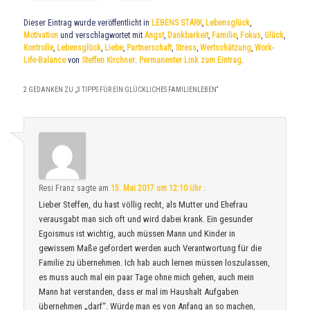
Dieser Eintrag wurde veröffentlicht in
LEBENS STARK
,
Lebensglück
,
Motivation
und verschlagwortet mit
Angst
,
Dankbarkeit
,
Familie
,
Fokus
,
Glück
,
Kontrolle
,
Lebensglück
,
Liebe
,
Partnerschaft
,
Stress
,
Wertschätzung
,
Work-
Life-Balance
von
Steffen Kirchner
.
Permanenter Link zum Eintrag
.
2 GEDANKEN ZU „
3 TIPPS FÜR EIN GLÜCKLICHES FAMILIENLEBEN
“
Resi Franz
sagte am
15. Mai 2017 um 12:10 Uhr
:
Lieber Steffen, du hast völlig recht, als Mutter und Ehefrau
verausgabt man sich oft und wird dabei krank. Ein gesunder
Egoismus ist wichtig, auch müssen Mann und Kinder in
gewissem Maße gefordert werden auch Verantwortung für die
Familie zu übernehmen. Ich hab auch lernen müssen loszulassen,
es muss auch mal ein paar Tage ohne mich gehen, auch mein
Mann hat verstanden, dass er mal im Haushalt Aufgaben
übernehmen „darf“. Würde man es von Anfang an so machen,