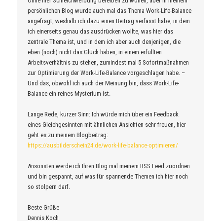
Ohne hier Schleichwerbung bereiben zu wollen, aber in meinem
persönlichen Blog wurde auch mal das Thema Work-Life-Balance
angefragt, weshalb ich dazu einen Beitrag verfasst habe, in dem
ich einerseits genau das ausdrücken wollte, was hier das
zentrale Thema ist, und in dem ich aber auch denjenigen, die
eben (noch) nicht das Glück haben, in einem erfüllten
Arbeitsverhältnis zu stehen, zumindest mal 5 Sofortmaßnahmen
zur Optimierung der Work-Life-Balance vorgeschlagen habe. –
Und das, obwohl ich auch der Meinung bin, dass Work-Life-
Balance ein reines Mysterium ist.
Lange Rede, kurzer Sinn: Ich würde mich über ein Feedback
eines Gleichgesinnten mit ähnlichen Ansichten sehr freuen, hier
geht es zu meinem Blogbeitrag:
https://ausbilderschein24.de/work-life-balance-optimieren/
Ansonsten werde ich Ihren Blog mal meinem RSS Feed zuordnen
und bin gespannt, auf was für spannende Themen ich hier noch
so stolpern darf.
Beste Grüße
Dennis Koch