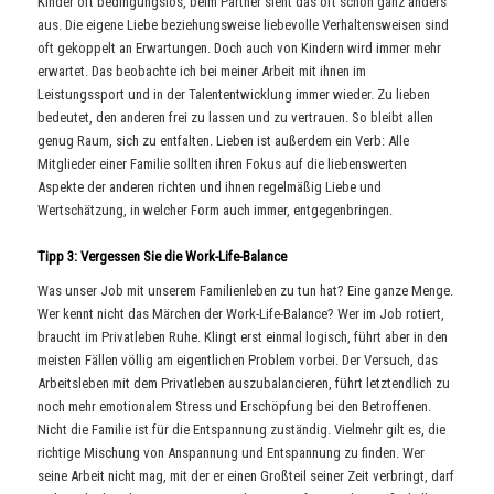
Kinder oft bedingungslos, beim Partner sieht das oft schon ganz anders
aus. Die eigene Liebe beziehungsweise liebevolle Verhaltensweisen sind
oft gekoppelt an Erwartungen. Doch auch von Kindern wird immer mehr
erwartet. Das beobachte ich bei meiner Arbeit mit ihnen im
Leistungssport und in der Talententwicklung immer wieder. Zu lieben
bedeutet, den anderen frei zu lassen und zu vertrauen. So bleibt allen
genug Raum, sich zu entfalten. Lieben ist außerdem ein Verb: Alle
Mitglieder einer Familie sollten ihren Fokus auf die liebenswerten
Aspekte der anderen richten und ihnen regelmäßig Liebe und
Wertschätzung, in welcher Form auch immer, entgegenbringen.
Tipp 3: Vergessen Sie die Work-Life-Balance
Was unser Job mit unserem Familienleben zu tun hat? Eine ganze Menge.
Wer kennt nicht das Märchen der Work-Life-Balance? Wer im Job rotiert,
braucht im Privatleben Ruhe. Klingt erst einmal logisch, führt aber in den
meisten Fällen völlig am eigentlichen Problem vorbei. Der Versuch, das
Arbeitsleben mit dem Privatleben auszubalancieren, führt letztendlich zu
noch mehr emotionalem Stress und Erschöpfung bei den Betroffenen.
Nicht die Familie ist für die Entspannung zuständig. Vielmehr gilt es, die
richtige Mischung von Anspannung und Entspannung zu finden. Wer
seine Arbeit nicht mag, mit der er einen Großteil seiner Zeit verbringt, darf