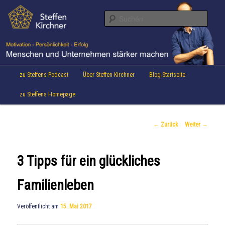
Aktuelles von Speaker & Motivationstrainer Steffen Kirchner
Zum
Inhalt
Suche
wechseln
Steffen Kirchner Blog
Hauptmenü
zu Steffens Podcast
Über Steffen Kirchner
Blog-Startseite
zu Steffens Homepage
Beitrags-
←
Zurück
Weiter
→
Navigation
3 Tipps für ein glückliches
Familienleben
Veröffentlicht am
15. Mai 2017