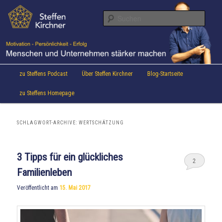
Aktuelles von Speaker & Motivationstrainer Steffen Kirchner
Zum
Zum
Inhalt
sekundären
Suche
wechseln
Inhalt
wechseln
Steffen Kirchner Blog
Hauptmenü
zu Steffens Podcast
Über Steffen Kirchner
Blog-Startseite
zu Steffens Homepage
SCHLAGWORT-ARCHIVE:
WERTSCHÄTZUNG
3 Tipps für ein glückliches
2
Familienleben
Veröffentlicht am
15. Mai 2017