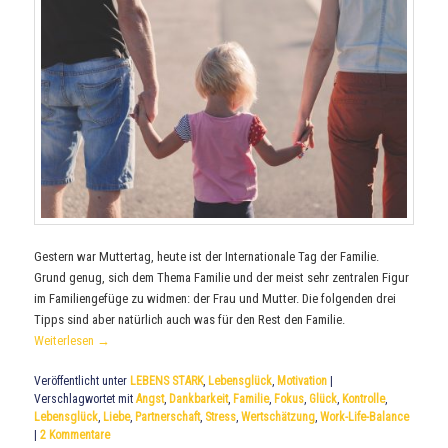
Gestern war Muttertag, heute ist der Internationale Tag der Familie.
Grund genug, sich dem Thema Familie und der meist sehr zentralen Figur
im Familiengefüge zu widmen: der Frau und Mutter. Die folgenden drei
Tipps sind aber natürlich auch was für den Rest den Familie.
Weiterlesen
→
Veröffentlicht unter
LEBENS STARK
,
Lebensglück
,
Motivation
|
Verschlagwortet mit
Angst
,
Dankbarkeit
,
Familie
,
Fokus
,
Glück
,
Kontrolle
,
Lebensglück
,
Liebe
,
Partnerschaft
,
Stress
,
Wertschätzung
,
Work-Life-Balance
|
2
Kommentare