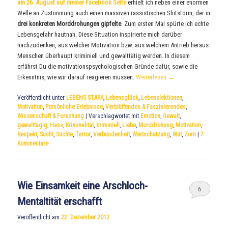
am 26. August auf meiner Facebook Seite
erhielt ich neben einer enormen
Welle an Zustimmung auch einen massiven rassistischen Shitstorm, der in
drei konkreten Morddrohungen gipfelte
. Zum ersten Mal spürte ich echte
Lebensgefahr hautnah. Diese Situation inspirierte mich darüber
nachzudenken, aus welcher Motivation bzw. aus welchem Antrieb heraus
Menschen überhaupt kriminiell und gewalttätig werden. In diesem
erfährst Du die motivationspsychologischen Gründe dafür, sowie die
Erkenntnis, wie wir darauf reagieren müssen.
Weiterlesen
→
Veröffentlicht unter
LEBENS STARK
,
Lebensglück
,
Lebenslektionen
,
Motivation
,
Persönliche Erlebnisse
,
Verblüffendes & Faszinierendes
,
Wissenschaft & Forschung
|
Verschlagwortet mit
Emotion
,
Gewalt
,
gewalttägig
,
Hass
,
Kriminalität
,
kriminiell
,
Liebe
,
Morddrohung
,
Motivation
,
Respekt
,
Sucht
,
Süchte
,
Terror
,
Verbundenheit
,
Wertschätzung
,
Wut
,
Zorn
|
7
Kommentare
Wie Einsamkeit eine Arschloch-
6
Mentaltität erschafft
Veröffentlicht am
22. Dezember 2012