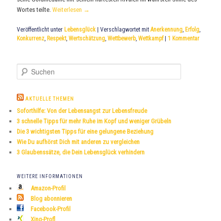
Wortes teilte.
Weiterlesen
→
Veröffentlicht unter
Lebensglück
|
Verschlagwortet mit
Anerkennung
,
Erfolg
,
Konkurrenz
,
Respekt
,
Wertschätzung
,
Wettbewerb
,
Wettkampf
|
1
Kommentar
S
u
c
h
AKTUELLE THEMEN
e
Soforthilfe: Von der Lebensangst zur Lebensfreude
n
3 schnelle Tipps für mehr Ruhe im Kopf und weniger Grübeln
Die 3 wichtigsten Tipps für eine gelungene Beziehung
Wie Du aufhörst Dich mit anderen zu vergleichen
3 Glaubenssätze, die Dein Lebensglück verhindern
WEITERE INFORMATIONEN
Amazon-Profil
Blog abonnieren
Facebook-Profil
Xing-Profl