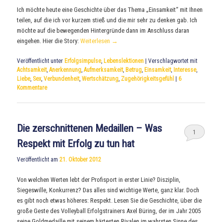
Ich möchte heute eine Geschichte über das Thema „Einsamkeit“ mit Ihnen
teilen, auf die ich vor kurzem stieß und die mir sehr zu denken gab. Ich
möchte auf die bewegenden Hintergründe dann im Anschluss daran
eingehen. Hier die Story:
Weiterlesen
→
Veröffentlicht unter
Erfolgsimpulse
,
Lebenslektionen
|
Verschlagwortet mit
Achtsamkeit
,
Anerkennung
,
Aufmerksamkeit
,
Betrug
,
Einsamkeit
,
Interesse
,
Liebe
,
Sex
,
Verbundenheit
,
Wertschätzung
,
Zugehörigkeitsgefühl
|
6
Kommentare
Die zerschnittenen Medaillen – Was
1
Respekt mit Erfolg zu tun hat
Veröffentlicht am
21. Oktober 2012
Von welchen Werten lebt der Profisport in erster Linie? Disziplin,
Siegeswille, Konkurrenz? Das alles sind wichtige Werte, ganz klar. Doch
es gibt noch etwas höheres: Respekt. Lesen Sie die Geschichte, über die
große Geste des Volleyball Erfolgstrainers Axel Büring, der im Jahr 2005
seine Goldmedaille mit seinem härtesten Rivalen im wahrsten Sinne des