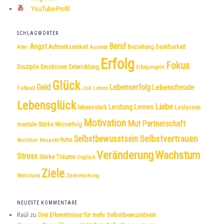
YouTube-Profil
SCHLAGWÖRTER
Beruf
Angst
Dankbarkeit
Aufmerksamkeit
Beziehung
Alter
Ausrede
Erfolg
Fokus
Disziplin
Emotionen
Entwicklung
Erfolgsregeln
Glück
Geld
Lebenserfolg
Lebensfreude
Fußball
Job
Leben
Lebensglück
Liebe
Leistung
Lernen
lebensstark
Loslassen
Motivation
Mut
Partnerschaft
mentale Stärke
Misserfolg
Selbstvertrauen
Selbstbewusstsein
Respekt
Ruhe
Reichtum
Veränderung
Wachstum
Stress
Träume
Stärke
Unglück
Ziele
Wohlstand
Zielerreichung
NEUESTE KOMMENTARE
Raúl
zu
Drei Erkenntnisse für mehr Selbstbewusstsein