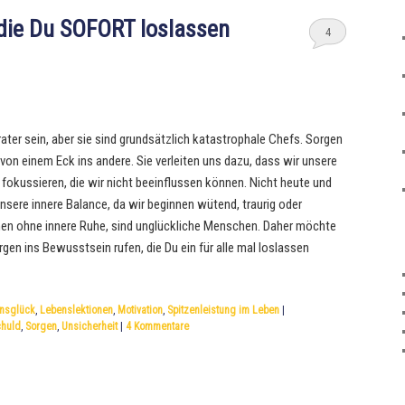
 die Du SOFORT loslassen
4
er sein, aber sie sind grundsätzlich katastrophale Chefs. Sorgen
on einem Eck ins andere. Sie verleiten uns dazu, dass wir unsere
okussieren, die wir nicht beeinflussen können. Nicht heute und
nsere innere Balance, da wir beginnen wütend, traurig oder
en ohne innere Ruhe, sind unglückliche Menschen. Daher möchte
rgen ins Bewusstsein rufen, die Du ein für alle mal loslassen
nsglück
,
Lebenslektionen
,
Motivation
,
Spitzenleistung im Leben
|
chuld
,
Sorgen
,
Unsicherheit
|
4
Kommentare