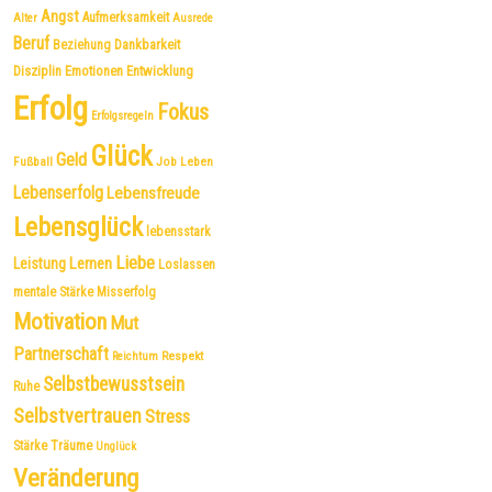
Angst
Aufmerksamkeit
Alter
Ausrede
Beruf
Dankbarkeit
Beziehung
Disziplin
Emotionen
Entwicklung
Erfolg
Fokus
Erfolgsregeln
Glück
Geld
Fußball
Job
Leben
Lebenserfolg
Lebensfreude
Lebensglück
lebensstark
Liebe
Leistung
Lernen
Loslassen
mentale Stärke
Misserfolg
Motivation
Mut
Partnerschaft
Respekt
Reichtum
Selbstbewusstsein
Ruhe
Selbstvertrauen
Stress
Träume
Stärke
Unglück
Veränderung