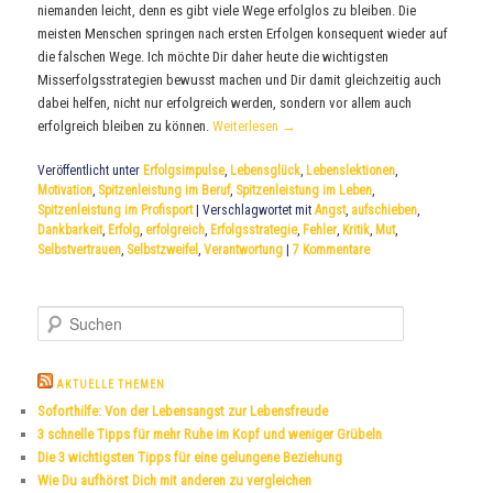
niemanden leicht, denn es gibt viele Wege erfolglos zu bleiben. Die
meisten Menschen springen nach ersten Erfolgen konsequent wieder auf
die falschen Wege. Ich möchte Dir daher heute die wichtigsten
Misserfolgsstrategien bewusst machen und Dir damit gleichzeitig auch
dabei helfen, nicht nur erfolgreich werden, sondern vor allem auch
erfolgreich bleiben zu können.
Weiterlesen
→
Veröffentlicht unter
Erfolgsimpulse
,
Lebensglück
,
Lebenslektionen
,
Motivation
,
Spitzenleistung im Beruf
,
Spitzenleistung im Leben
,
Spitzenleistung im Profisport
|
Verschlagwortet mit
Angst
,
aufschieben
,
Dankbarkeit
,
Erfolg
,
erfolgreich
,
Erfolgsstrategie
,
Fehler
,
Kritik
,
Mut
,
Selbstvertrauen
,
Selbstzweifel
,
Verantwortung
|
7
Kommentare
S
u
c
h
AKTUELLE THEMEN
e
Soforthilfe: Von der Lebensangst zur Lebensfreude
n
3 schnelle Tipps für mehr Ruhe im Kopf und weniger Grübeln
Die 3 wichtigsten Tipps für eine gelungene Beziehung
Wie Du aufhörst Dich mit anderen zu vergleichen