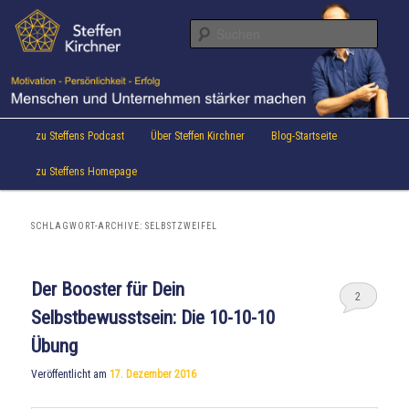
Aktuelles von Speaker & Motivationstrainer Steffen Kirchner
Zum
Zum
Inhalt
sekundären
Suche
wechseln
Inhalt
wechseln
Steffen Kirchner Blog
Hauptmenü
zu Steffens Podcast
Über Steffen Kirchner
Blog-Startseite
zu Steffens Homepage
SCHLAGWORT-ARCHIVE:
SELBSTZWEIFEL
Der Booster für Dein
2
Selbstbewusstsein: Die 10-10-10
Übung
Veröffentlicht am
17. Dezember 2016