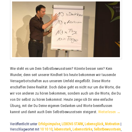
Wie steht es um Dein Selbstbewusstsein? Könnte besser sein? Kein
Wunder, denn seit unserer Kindheit bis heute bekommen wir tausende
Versagerbotschaften aus unserem Umfeld eingeflößt. Diese Worte
erschaffen Deine Realität. Doch dabei geht es nicht nur um die Worte, die
wir von anderen zu hören bekommen, sondern auch um die Worte, die Du
von Dir selbst zu hören bekommst. Heute zeige ich Dir eine einfache
Übung, mit der Du Deine eigenen Gedanken und Worte beeinflussen
kannst und damit auch Dein Selbstbewusstsein steigerst.
Weiterlesen
→
Veröffentlicht unter
Erfolgsimpulse
,
LEBENS STARK
,
Lebensglück
,
Motivation
|
Verschlagwortet mit
10 10 10
,
lebensstark
,
Lebensstärke
,
Selbstbewusstsein
,