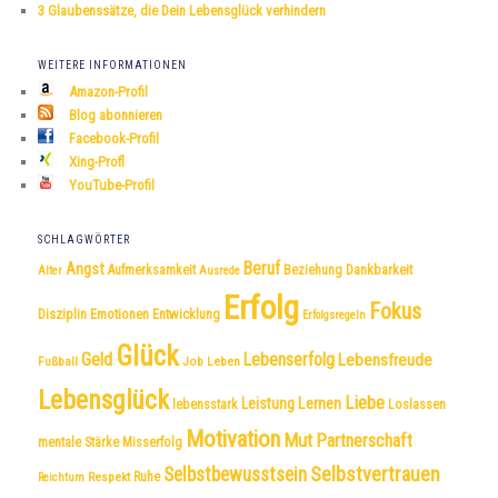
3 Glaubenssätze, die Dein Lebensglück verhindern
WEITERE INFORMATIONEN
Amazon-Profil
Blog abonnieren
Facebook-Profil
Xing-Profl
YouTube-Profil
SCHLAGWÖRTER
Beruf
Angst
Dankbarkeit
Aufmerksamkeit
Beziehung
Alter
Ausrede
Erfolg
Fokus
Disziplin
Emotionen
Entwicklung
Erfolgsregeln
Glück
Geld
Lebenserfolg
Lebensfreude
Fußball
Job
Leben
Lebensglück
Liebe
Leistung
Lernen
lebensstark
Loslassen
Motivation
Mut
Partnerschaft
mentale Stärke
Misserfolg
Selbstvertrauen
Selbstbewusstsein
Respekt
Ruhe
Reichtum