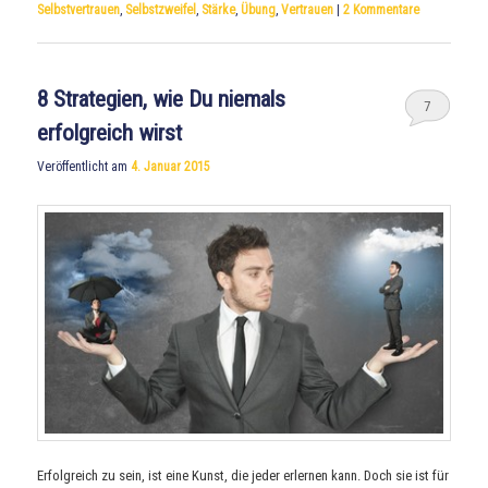
Selbstvertrauen
,
Selbstzweifel
,
Stärke
,
Übung
,
Vertrauen
|
2
Kommentare
8 Strategien, wie Du niemals
7
erfolgreich wirst
Veröffentlicht am
4. Januar 2015
Erfolgreich zu sein, ist eine Kunst, die jeder erlernen kann. Doch sie ist für