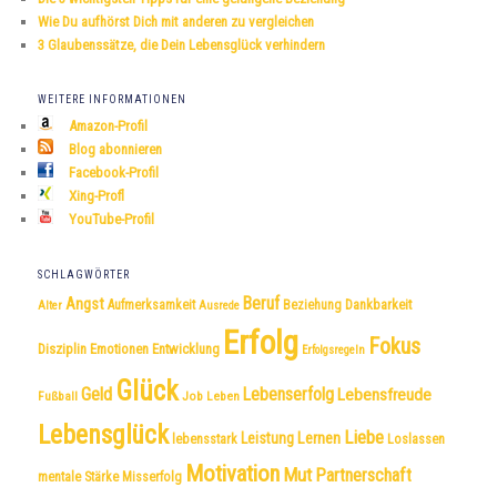
Wie Du aufhörst Dich mit anderen zu vergleichen
3 Glaubenssätze, die Dein Lebensglück verhindern
WEITERE INFORMATIONEN
Amazon-Profil
Blog abonnieren
Facebook-Profil
Xing-Profl
YouTube-Profil
SCHLAGWÖRTER
Beruf
Angst
Dankbarkeit
Aufmerksamkeit
Beziehung
Alter
Ausrede
Erfolg
Fokus
Disziplin
Emotionen
Entwicklung
Erfolgsregeln
Glück
Geld
Lebenserfolg
Lebensfreude
Fußball
Job
Leben
Lebensglück
Liebe
Leistung
Lernen
lebensstark
Loslassen
Motivation
Mut
Partnerschaft
mentale Stärke
Misserfolg