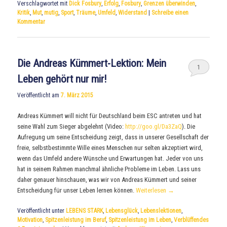
Verschlagwortet mit
Dick Fosbury
,
Erfolg
,
Fosbury
,
Grenzen überwinden
,
Kritik
,
Mut
,
mutig
,
Sport
,
Träume
,
Umfeld
,
Widerstand
|
Schreibe einen
Kommentar
Die Andreas Kümmert-Lektion: Mein
1
Leben gehört nur mir!
Veröffentlicht am
7. März 2015
Andreas Kümmert will nicht für Deutschland beim ESC antreten und hat
seine Wahl zum Sieger abgelehnt (Video:
http://goo.gl/Da3ZaQ
). Die
Aufregung um seine Entscheidung zeigt, dass in unserer Gesellschaft der
freie, selbstbestimmte Wille eines Menschen nur selten akzeptiert wird,
wenn das Umfeld andere Wünsche und Erwartungen hat. Jeder von uns
hat in seinem Rahmen manchmal ähnliche Probleme im Leben. Lass uns
daher genauer hinschauen, was wir von Andreas Kümmert und seiner
Entscheidung für unser Leben lernen können.
Weiterlesen
→
Veröffentlicht unter
LEBENS STARK
,
Lebensglück
,
Lebenslektionen
,
Motivation
,
Spitzenleistung im Beruf
,
Spitzenleistung im Leben
,
Verblüffendes