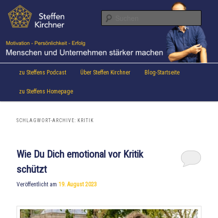
Aktuelles von Speaker & Motivationstrainer Steffen Kirchner
Zum
Zum
Inhalt
sekundären
Suche
wechseln
Inhalt
wechseln
Steffen Kirchner Blog
Hauptmenü
zu Steffens Podcast
Über Steffen Kirchner
Blog-Startseite
zu Steffens Homepage
SCHLAGWORT-ARCHIVE:
KRITIK
Wie Du Dich emotional vor Kritik
schützt
Veröffentlicht am
19. August 2023