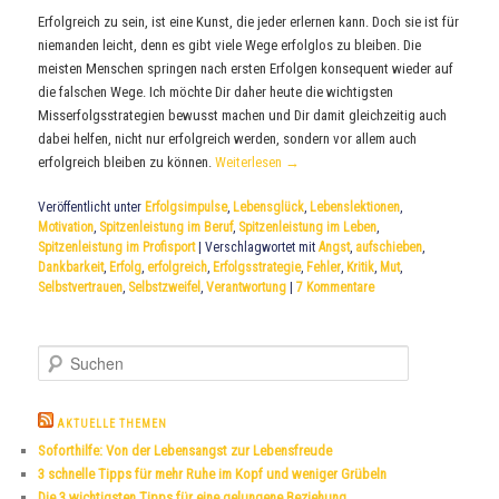
Erfolgreich zu sein, ist eine Kunst, die jeder erlernen kann. Doch sie ist für
niemanden leicht, denn es gibt viele Wege erfolglos zu bleiben. Die
meisten Menschen springen nach ersten Erfolgen konsequent wieder auf
die falschen Wege. Ich möchte Dir daher heute die wichtigsten
Misserfolgsstrategien bewusst machen und Dir damit gleichzeitig auch
dabei helfen, nicht nur erfolgreich werden, sondern vor allem auch
erfolgreich bleiben zu können.
Weiterlesen
→
Veröffentlicht unter
Erfolgsimpulse
,
Lebensglück
,
Lebenslektionen
,
Motivation
,
Spitzenleistung im Beruf
,
Spitzenleistung im Leben
,
Spitzenleistung im Profisport
|
Verschlagwortet mit
Angst
,
aufschieben
,
Dankbarkeit
,
Erfolg
,
erfolgreich
,
Erfolgsstrategie
,
Fehler
,
Kritik
,
Mut
,
Selbstvertrauen
,
Selbstzweifel
,
Verantwortung
|
7
Kommentare
S
u
c
h
AKTUELLE THEMEN
e
Soforthilfe: Von der Lebensangst zur Lebensfreude
n
3 schnelle Tipps für mehr Ruhe im Kopf und weniger Grübeln
Die 3 wichtigsten Tipps für eine gelungene Beziehung