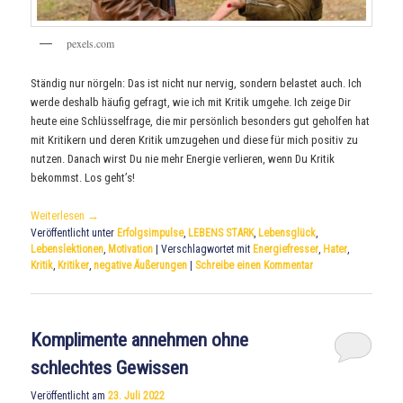
pexels.com
Ständig nur nörgeln: Das ist nicht nur nervig, sondern belastet auch. Ich
werde deshalb häufig gefragt, wie ich mit Kritik umgehe. Ich zeige Dir
heute eine Schlüsselfrage, die mir persönlich besonders gut geholfen hat
mit Kritikern und deren Kritik umzugehen und diese für mich positiv zu
nutzen. Danach wirst Du nie mehr Energie verlieren, wenn Du Kritik
bekommst. Los geht’s!
Weiterlesen
→
Veröffentlicht unter
Erfolgsimpulse
,
LEBENS STARK
,
Lebensglück
,
Lebenslektionen
,
Motivation
|
Verschlagwortet mit
Energiefresser
,
Hater
,
Kritik
,
Kritiker
,
negative Äußerungen
|
Schreibe einen Kommentar
Komplimente annehmen ohne
schlechtes Gewissen
Veröffentlicht am
23. Juli 2022