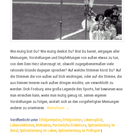
Wie mutig bist Du? Wie mutig denkst Du? Bist Du bereit, entgegen aller
Meinungen, Vorstellungen und Empfehlungen von außen etwas zu tun,
von dem Dein Herz überzeugt ist, obwohl zugegebenermaßen viele
rationale Gründe dagegen sprechen? Auf welche Stimmen hörst Du? Auf
die Stimmen die von außen auf Dich eindringen, oder auf die Stimme, die
aus Deinem Inneren nach außen dringen möchte, um verwirklicht zu
werden. Dick Fosbury, eine große Legende des Sports, hat bewiesen was
man erreichen kann, wenn man mutig genug ist, seinen eigenen
Vorstellungen zu folgen, anstatt sich an den vorgefertigten Meinungen
anderer zu orientieren.
Weiterlesen
→
Veröffentlicht unter
Erfolgsimpulse
,
Erfolgsstorys
,
Lebensglück
,
Lebenslektionen
,
Motivation
,
Persönliche Erlebnisse
,
Spitzenleistung im
Beruf
,
Spitzenleistung im Leben
,
Spitzenleistung im Profisport
|