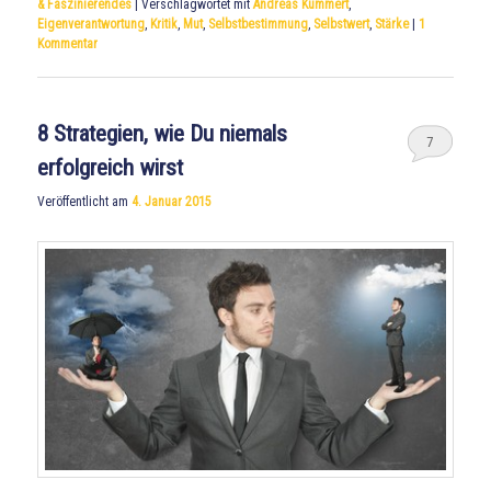
& Faszinierendes
|
Verschlagwortet mit
Andreas Kümmert
,
Eigenverantwortung
,
Kritik
,
Mut
,
Selbstbestimmung
,
Selbstwert
,
Stärke
|
1
Kommentar
8 Strategien, wie Du niemals
7
erfolgreich wirst
Veröffentlicht am
4. Januar 2015