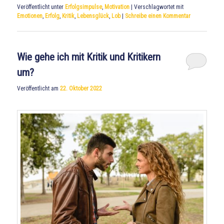
Veröffentlicht unter
Erfolgsimpulse
,
Motivation
|
Verschlagwortet mit
Emotionen
,
Erfolg
,
Kritik
,
Lebensglück
,
Lob
|
Schreibe einen Kommentar
Wie gehe ich mit Kritik und Kritikern
um?
Veröffentlicht am
22. Oktober 2022