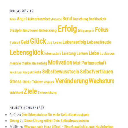
SCHLAGWÖRTER
Beruf
Angst
Dankbarkeit
Aufmerksamkeit
Beziehung
Alter
Ausrede
Erfolg
Fokus
Disziplin
Emotionen
Entwicklung
Erfolgsregeln
Glück
Geld
Lebenserfolg
Lebensfreude
Fußball
Job
Leben
Lebensglück
Liebe
Leistung
Lernen
lebensstark
Loslassen
Motivation
Mut
Partnerschaft
mentale Stärke
Misserfolg
Selbstvertrauen
Selbstbewusstsein
Respekt
Ruhe
Reichtum
Veränderung
Wachstum
Stress
Träume
Stärke
Unglück
Ziele
Wohlstand
Zielerreichung
NEUESTE KOMMENTARE
Raúl
zu
Drei Erkenntnisse für mehr Selbstbewusstsein
Georg
zu
Diese Übung stärkt Dein Selbstbewusstsein
Mailin
zu
Wie man sein Herz öffnet – Eine Geschichte zum Nachdenken