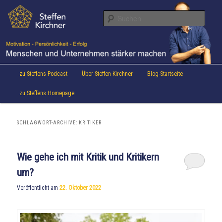
Aktuelles von Speaker & Motivationstrainer Steffen Kirchner
Zum
Zum
Inhalt
sekundären
Suche
wechseln
Inhalt
wechseln
Steffen Kirchner Blog
Hauptmenü
zu Steffens Podcast
Über Steffen Kirchner
Blog-Startseite
zu Steffens Homepage
SCHLAGWORT-ARCHIVE:
KRITIKER
Wie gehe ich mit Kritik und Kritikern
um?
Veröffentlicht am
22. Oktober 2022