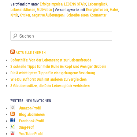
Veröffentlicht unter
Erfolgsimpulse
,
LEBENS STARK
,
Lebensglück
,
Lebenslektionen
,
Motivation
|
Verschlagwortet mit
Energiefresser
,
Hater
,
Kritik
,
Kritiker
,
negative Äußerungen
|
Schreibe einen Kommentar
S
u
c
h
AKTUELLE THEMEN
e
Soforthilfe: Von der Lebensangst zur Lebensfreude
n
3 schnelle Tipps für mehr Ruhe im Kopf und weniger Grübeln
Die 3 wichtigsten Tipps für eine gelungene Beziehung
Wie Du aufhörst Dich mit anderen zu vergleichen
3 Glaubenssätze, die Dein Lebensglück verhindern
WEITERE INFORMATIONEN
Amazon-Profil
Blog abonnieren
Facebook-Profil
Xing-Profl
YouTube-Profil