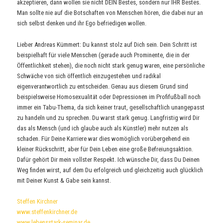
akzeptieren, dann wollen sie nicht DEIN Bestes, sondern nur IHR Bestes.
Man sollte nie auf die Botschaften von Menschen hören, die dabei nur an
sich selbst denken und ihr Ego befriedigen wollen.
Lieber Andreas Kümmert: Du kannst stolz auf Dich sein. Dein Schritt ist
beispielhaft für viele Menschen (gerade auch Prominente, die in der
Öffentlichkeit stehen), die noch nicht stark genug waren, eine persönliche
Schwäche von sich öffentlich einzugestehen und radikal
eigenverantwortlich zu entscheiden. Genau aus diesem Grund sind
beispielsweise Homosexualität oder Depressionen im Profifußball noch
immer ein Tabu-Thema, da sich keiner traut, gesellschaftlich unangepasst
zu handeln und zu sprechen. Du warst stark genug. Langfristig wird Dir
das als Mensch (und ich glaube auch als Künstler) mehr nutzen als
schaden. Für Deine Karriere war dies womöglich vorübergehend ein
kleiner Rückschritt, aber für Dein Leben eine große Befreiungsaktion.
Dafür gehört Dir mein vollster Respekt. Ich wünsche Dir, dass Du Deinen
Weg finden wirst, auf dem Du erfolgreich und gleichzeitig auch glücklich
mit Deiner Kunst & Gabe sein kannst.
Steffen Kirchner
www.steffenkirchner.de
www.lebensstark-seminar.de