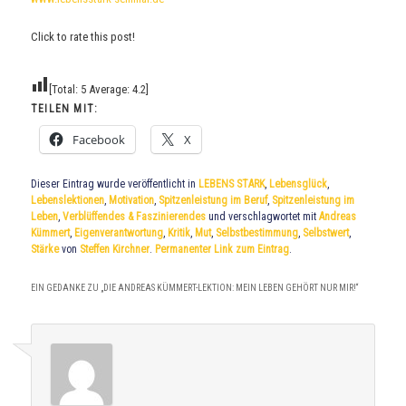
Click to rate this post!
[Total:
5
Average:
4.2
]
TEILEN MIT:
Facebook
X
Dieser Eintrag wurde veröffentlicht in
LEBENS STARK
,
Lebensglück
,
Lebenslektionen
,
Motivation
,
Spitzenleistung im Beruf
,
Spitzenleistung im
Leben
,
Verblüffendes & Faszinierendes
und verschlagwortet mit
Andreas
Kümmert
,
Eigenverantwortung
,
Kritik
,
Mut
,
Selbstbestimmung
,
Selbstwert
,
Stärke
von
Steffen Kirchner
.
Permanenter Link zum Eintrag
.
EIN GEDANKE ZU „
DIE ANDREAS KÜMMERT-LEKTION: MEIN LEBEN GEHÖRT NUR MIR!
“