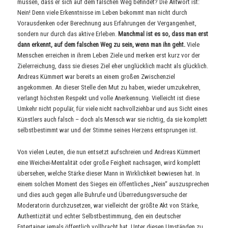
müssen, dass er sich auf dem falschen Weg befindet? Die Antwort ist:
Nein! Denn viele Erkenntnisse im Leben bekommt man nicht durch
Vorausdenken oder Berechnung aus Erfahrungen der Vergangenheit,
sondern nur durch das aktive Erleben.
Manchmal ist es so, dass man erst
dann erkennt, auf dem falschen Weg zu sein, wenn man ihn geht.
Viele
Menschen erreichen in ihrem Leben Ziele und merken erst kurz vor der
Zielerreichung, dass sie dieses Ziel eher unglücklich macht als glücklich.
Andreas Kümmert war bereits an einem großen Zwischenziel
angekommen. An dieser Stelle den Mut zu haben, wieder umzukehren,
verlangt höchsten Respekt und volle Anerkennung. Vielleicht ist diese
Umkehr nicht populär, für viele nicht nachvollziehbar und aus Sicht eines
Künstlers auch falsch – doch als Mensch war sie richtig, da sie komplett
selbstbestimmt war und der Stimme seines Herzens entsprungen ist.
Von vielen Leuten, die nun entsetzt aufschreien und Andreas Kümmert
eine Weichei-Mentalität oder große Feigheit nachsagen, wird komplett
übersehen, welche Stärke dieser Mann in Wirklichkeit bewiesen hat. In
einem solchen Moment des Sieges ein öffentliches „Nein“ auszusprechen
und dies auch gegen alle Buhrufe und Überredungsversuche der
Moderatorin durchzusetzen, war vielleicht der größte Akt von Stärke,
Authentizität und echter Selbstbestimmung, den ein deutscher
Entertainer jemals öffentlich vollbracht hat. Unter diesen Umständen zu