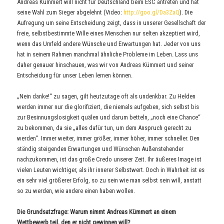
Andreas Kümmert will nicht für Deutschland beim ESC antreten und hat
seine Wahl zum Sieger abgelehnt (Video:
http://goo.gl/Da3ZaQ
). Die
Aufregung um seine Entscheidung zeigt, dass in unserer Gesellschaft der
freie, selbstbestimmte Wille eines Menschen nur selten akzeptiert wird,
wenn das Umfeld andere Wünsche und Erwartungen hat. Jeder von uns
hat in seinem Rahmen manchmal ähnliche Probleme im Leben. Lass uns
daher genauer hinschauen, was wir von Andreas Kümmert und seiner
Entscheidung für unser Leben lernen können.
„Nein danke!“ zu sagen, gilt heutzutage oft als undenkbar. Zu Helden
werden immer nur die glorifiziert, die niemals aufgeben, sich selbst bis
zur Besinnungslosigkeit quälen und darum betteln, „noch eine Chance“
zu bekommen, da sie „alles dafür tun, um dem Anspruch gerecht zu
werden“. Immer weiter, immer größer, immer höher, immer schneller. Den
ständig steigenden Erwartungen und Wünschen Außenstehender
nachzukommen, ist das große Credo unserer Zeit. Ihr äußeres Image ist
vielen Leuten wichtiger, als ihr innerer Selbstwert. Doch in Wahrheit ist es
ein sehr viel größerer Erfolg, so zu sein wie man selbst sein will, anstatt
so zu werden, wie andere einen haben wollen.
Die Grundsatzfrage: Warum nimmt Andreas Kümmert an einem
Wettbewerb teil, den er nicht gewinnen will?