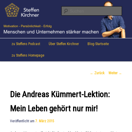
Aktuelles von Speaker & Motivationstrainer Steffen Kirchner
Zum
Inhalt
Suche
wechseln
Steffen Kirchner Blog
Hauptmenü
zu Steffens Podcast
Über Steffen Kirchner
Blog-Startseite
zu Steffens Homepage
Beitrags-
←
Zurück
Weiter
→
Navigation
Die Andreas Kümmert-Lektion:
Mein Leben gehört nur mir!
Veröffentlicht am
7. März 2015