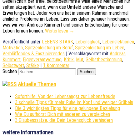
Gesellschaft der freie, selbstbestimmte Wille eines Menschen nur
selten akzeptiert wird, wenn das Umfeld andere Wünsche und
Erwartungen hat. Jeder von uns hat in seinem Rahmen manchmal
ähnliche Probleme im Leben. Lass uns daher genauer hinschauen,
was wir von Andreas Kümmert und seiner Entscheidung für unser
Leben lernen können.
Weiterlesen
→
Veröffentlicht unter
LEBENS STARK
,
Lebensglück
,
Lebenslektionen
,
Motivation
,
Spitzenleistung im Beruf
,
Spitzenleistung im Leben
,
Verblüffendes & Faszinierendes
|
Verschlagwortet mit
Andreas
Kümmert
,
Eigenverantwortung
,
Kritik
,
Mut
,
Selbstbestimmung
,
Selbstwert
,
Stärke
|
1
Kommentar
Suchen
Aktuelle Themen
Soforthilfe: Von der Lebensangst zur Lebensfreude
3 schnelle Tipps für mehr Ruhe im Kopf und weniger Grübeln
Die 3 wichtigsten Tipps für eine gelungene Beziehung
Wie Du aufhörst Dich mit anderen zu vergleichen
3 Glaubenssätze, die Dein Lebensglück verhindern
weitere Informationen