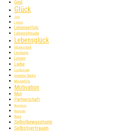
Geld
Glück
Job
Leben
Lebenserfolg
Lebensfreude
Lebensglück
lebensstark
Leistung
Lernen
Liebe
Loslassen
mentale Stärke
Misserfolg
Motivation
Mut
Partnerschaft
Reichtum
Respekt
Ruhe
Selbstbewusstsein
Selbstvertrauen