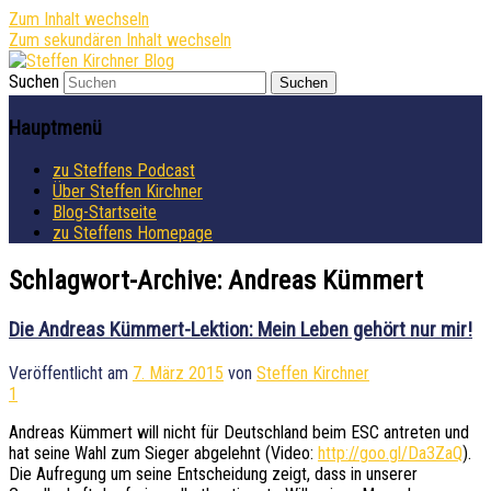
Zum Inhalt wechseln
Zum sekundären Inhalt wechseln
Suchen
Aktuelles von Speaker & Motivationstrainer
Steffen Kirchner Blog
Steffen Kirchner
Hauptmenü
zu Steffens Podcast
Über Steffen Kirchner
Blog-Startseite
zu Steffens Homepage
Schlagwort-Archive:
Andreas Kümmert
Die Andreas Kümmert-Lektion: Mein Leben gehört nur mir!
Veröffentlicht am
7. März 2015
von
Steffen Kirchner
1
Andreas Kümmert will nicht für Deutschland beim ESC antreten und
hat seine Wahl zum Sieger abgelehnt (Video:
http://goo.gl/Da3ZaQ
).
Die Aufregung um seine Entscheidung zeigt, dass in unserer