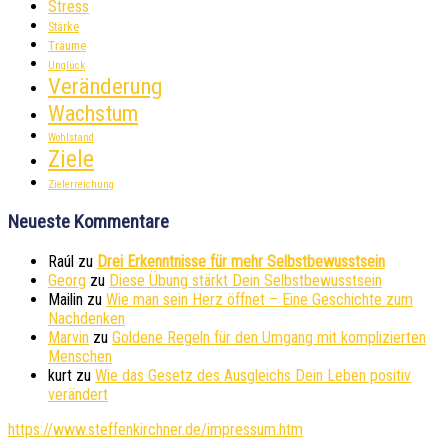
Stress
Stärke
Träume
Unglück
Veränderung
Wachstum
Wohlstand
Ziele
Zielerreichung
Neueste Kommentare
Raúl
zu
Drei Erkenntnisse für mehr Selbstbewusstsein
Georg
zu
Diese Übung stärkt Dein Selbstbewusstsein
Mailin
zu
Wie man sein Herz öffnet – Eine Geschichte zum
Nachdenken
Marvin
zu
Goldene Regeln für den Umgang mit komplizierten
Menschen
kurt
zu
Wie das Gesetz des Ausgleichs Dein Leben positiv
verändert
https://www.steffenkirchner.de/impressum.htm