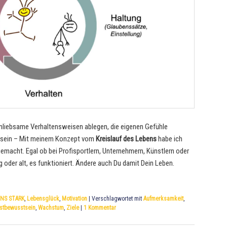
unliebsame Verhaltensweisen ablegen, die eigenen Gefühle
ch sein – Mit meinem Konzept vom
Kreislauf des Lebens
habe ich
emacht. Egal ob bei Profisportlern, Unternehmern, Künstlern oder
 oder alt, es funktioniert. Ändere auch Du damit Dein Leben.
NS STARK
,
Lebensglück
,
Motivation
|
Verschlagwortet mit
Aufmerksamkeit
,
stbewusstsein
,
Wachstum
,
Ziele
|
1
Kommentar