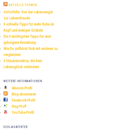
h
AKTUELLE THEMEN
e
Soforthilfe: Von der Lebensangst
n
zur Lebensfreude
3 schnelle Tipps für mehr Ruhe im
Kopf und weniger Grübeln
Die 3 wichtigsten Tipps für eine
gelungene Beziehung
Wie Du aufhörst Dich mit anderen zu
vergleichen
3 Glaubenssätze, die Dein
Lebensglück verhindern
WEITERE INFORMATIONEN
Amazon-Profil
Blog abonnieren
Facebook-Profil
Xing-Profl
YouTube-Profil
SCHLAGWÖRTER