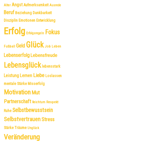
Angst
Aufmerksamkeit
Alter
Ausrede
Beruf
Dankbarkeit
Beziehung
Disziplin
Emotionen
Entwicklung
Erfolg
Fokus
Erfolgsregeln
Glück
Geld
Fußball
Job
Leben
Lebenserfolg
Lebensfreude
Lebensglück
lebensstark
Liebe
Leistung
Lernen
Loslassen
mentale Stärke
Misserfolg
Motivation
Mut
Partnerschaft
Respekt
Reichtum
Selbstbewusstsein
Ruhe
Selbstvertrauen
Stress
Träume
Stärke
Unglück
Veränderung