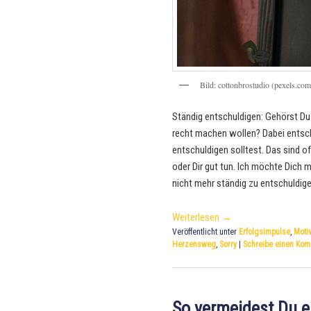
Bild: cottonbrostudio (pexels.com
Ständig entschuldigen: Gehörst Du 
recht machen wollen? Dabei entschul
entschuldigen solltest. Das sind of
oder Dir gut tun. Ich möchte Dich 
nicht mehr ständig zu entschuldige
Weiterlesen
→
Veröffentlicht unter
Erfolgsimpulse
,
Motiv
Herzensweg
,
Sorry
|
Schreibe einen Ko
So vermeidest Du 