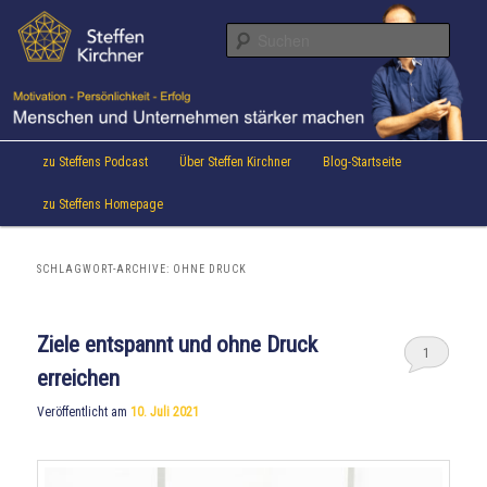
Aktuelles von Speaker & Motivationstrainer Steffen Kirchner
Zum
Zum
Inhalt
sekundären
Suche
wechseln
Inhalt
wechseln
Steffen Kirchner Blog
Hauptmenü
zu Steffens Podcast
Über Steffen Kirchner
Blog-Startseite
zu Steffens Homepage
SCHLAGWORT-ARCHIVE:
OHNE DRUCK
Ziele entspannt und ohne Druck
1
erreichen
Veröffentlicht am
10. Juli 2021