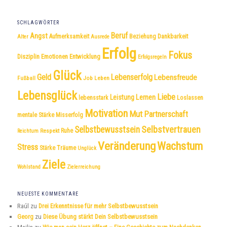
SCHLAGWÖRTER
Beruf
Angst
Dankbarkeit
Aufmerksamkeit
Beziehung
Alter
Ausrede
Erfolg
Fokus
Disziplin
Emotionen
Entwicklung
Erfolgsregeln
Glück
Geld
Lebenserfolg
Lebensfreude
Fußball
Job
Leben
Lebensglück
Liebe
Leistung
Lernen
lebensstark
Loslassen
Motivation
Mut
Partnerschaft
mentale Stärke
Misserfolg
Selbstvertrauen
Selbstbewusstsein
Respekt
Ruhe
Reichtum
Veränderung
Wachstum
Stress
Träume
Stärke
Unglück
Ziele
Wohlstand
Zielerreichung
NEUESTE KOMMENTARE
Raúl
zu
Drei Erkenntnisse für mehr Selbstbewusstsein
Georg
zu
Diese Übung stärkt Dein Selbstbewusstsein