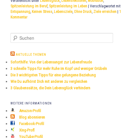
Veröffentlicht unter
Lebensglück
,
Lebenslektionen
,
Motivation
,
Spitzenleistung im Beruf
,
Spitzenleistung im Leben
|
Verschlagwortet mit
Entspannung
,
Keinen Stress
,
Lebensziele
,
Ohne Druck
,
Ziele erreichen
|
1
Kommentar
S
u
c
h
AKTUELLE THEMEN
e
Soforthilfe: Von der Lebensangst zur Lebensfreude
n
3 schnelle Tipps für mehr Ruhe im Kopf und weniger Grübeln
Die 3 wichtigsten Tipps für eine gelungene Beziehung
Wie Du aufhörst Dich mit anderen zu vergleichen
3 Glaubenssätze, die Dein Lebensglück verhindern
WEITERE INFORMATIONEN
Amazon-Profil
Blog abonnieren
Facebook-Profil
Xing-Profl
YouTube-Profil