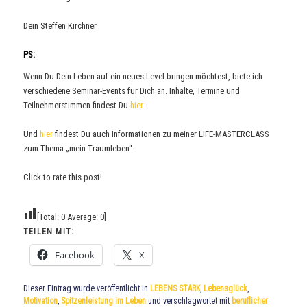
Dein Steffen Kirchner
PS:
Wenn Du Dein Leben auf ein neues Level bringen möchtest, biete ich
verschiedene Seminar-Events für Dich an. Inhalte, Termine und
Teilnehmerstimmen findest Du
hier
.
Und
hier
findest Du auch Informationen zu meiner LIFE-MASTERCLASS
zum Thema „mein Traumleben“.
Click to rate this post!
[Total:
0
Average:
0
]
TEILEN MIT:
Facebook
X
Dieser Eintrag wurde veröffentlicht in
LEBENS STARK
,
Lebensglück
,
Motivation
,
Spitzenleistung im Leben
und verschlagwortet mit
beruflicher