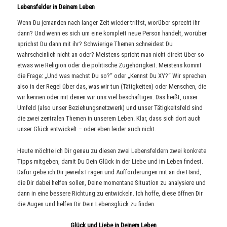
Lebensfelder in Deinem Leben
Wenn Du jemanden nach langer Zeit wieder triffst, worüber sprecht ihr
dann? Und wenn es sich um eine komplett neue Person handelt, worüber
sprichst Du dann mit ihr? Schwierige Themen schneidest Du
wahrscheinlich nicht an oder? Meistens spricht man nicht direkt über so
etwas wie Religion oder die politische Zugehörigkeit. Meistens kommt
die Frage: „Und was machst Du so?“ oder „Kennst Du XY?“ Wir sprechen
also in der Regel über das, was wir tun (Tätigkeiten) oder Menschen, die
wir kennen oder mit denen wir uns viel beschäftigen. Das heißt, unser
Umfeld (also unser Beziehungsnetzwerk) und unser Tätigkeitsfeld sind
die zwei zentralen Themen in unserem Leben. Klar, dass sich dort auch
unser Glück entwickelt – oder eben leider auch nicht.
Heute möchte ich Dir genau zu diesen zwei Lebensfeldern zwei konkrete
Tipps mitgeben, damit Du Dein Glück in der Liebe und im Leben findest.
Dafür gebe ich Dir jeweils Fragen und Aufforderungen mit an die Hand,
die Dir dabei helfen sollen, Deine momentane Situation zu analysiere und
dann in eine bessere Richtung zu entwickeln. Ich hoffe, diese öffnen Dir
die Augen und helfen Dir Dein Lebensglück zu finden.
Glück und Liebe in Deinem Leben