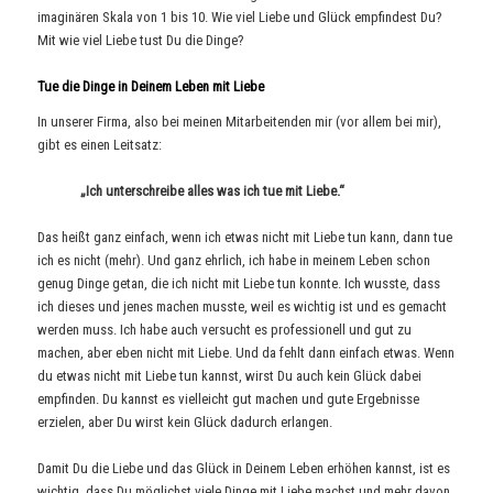
imaginären Skala von 1 bis 10. Wie viel Liebe und Glück empfindest Du?
Mit wie viel Liebe tust Du die Dinge?
Tue die Dinge in Deinem Leben mit Liebe
In unserer Firma, also bei meinen Mitarbeitenden mir (vor allem bei mir),
gibt es einen Leitsatz:
„Ich unterschreibe alles was ich tue mit Liebe.“
Das heißt ganz einfach, wenn ich etwas nicht mit Liebe tun kann, dann tue
ich es nicht (mehr). Und ganz ehrlich, ich habe in meinem Leben schon
genug Dinge getan, die ich nicht mit Liebe tun konnte. Ich wusste, dass
ich dieses und jenes machen musste, weil es wichtig ist und es gemacht
werden muss. Ich habe auch versucht es professionell und gut zu
machen, aber eben nicht mit Liebe. Und da fehlt dann einfach etwas. Wenn
du etwas nicht mit Liebe tun kannst, wirst Du auch kein Glück dabei
empfinden. Du kannst es vielleicht gut machen und gute Ergebnisse
erzielen, aber Du wirst kein Glück dadurch erlangen.
Damit Du die Liebe und das Glück in Deinem Leben erhöhen kannst, ist es
wichtig, dass Du möglichst viele Dinge mit Liebe machst und mehr davon