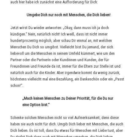
auch hier habe ich zunächst eine Aufforderung für Dich:
Umgebe Dich nur noch mit Menschen, die Dich lieben!
Jetzt wirst Du wieder antworten: „Okay, dann muss ich ja doch
kündigen.“ Nein, natürlich nicht! Ich weiß, dass ist nicht immer
hundertprozentig möglich, aber schau Dir einmal an, mit welchen
Menschen Du Dich so umgibst. Vielleicht bist Du jemand, der sich
liebevoll um die Menschen in seinem Umfeld kümmert, wie um den
Partner oder die Partnerin oder Kundinnen und Kunden, der für
Freundinnen und Freunde da ist, immer für die Eltern zur Stelle ist und
natürlich auch für die Kinder. Aber irgendwie kommt da wenig zurück,
höchstens vielleicht mal eine Bezahlung, ein Dankeschön oder ein „Passt
schon!“.
„Mach keinen Menschen zu Deiner Priorität, für die Du nur
eine Option bist.“
Schenke solchen Menschen nicht so viel Aufmerksamkeit, denn diese
haben sie auch nicht für dich. Umgib Dich lieber mit Menschen, die auch
Dich lieben. Es ist toll, dass Du etwas für Menschen mit Liebe tust, aber
Du darfst Dich dann auch mit Menschen umgeben, die Dich leiben.