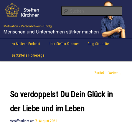
Aktuelles von Speaker & Motivationstrainer Steffen Kirchner
Zum
Inhalt
Suche
wechseln
Steffen Kirchner Blog
Hauptmenü
zu Steffens Podcast
Über Steffen Kirchner
Blog-Startseite
zu Steffens Homepage
Beitrags-
←
Zurück
Weiter
→
Navigation
So verdoppelst Du Dein Glück in
der Liebe und im Leben
Veröffentlicht am
7. August 2021