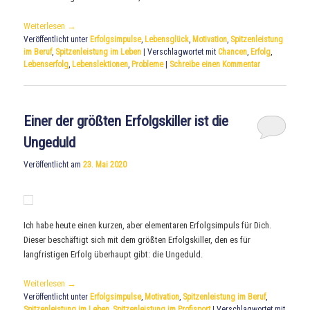
Weiterlesen
→
Veröffentlicht unter
Erfolgsimpulse
,
Lebensglück
,
Motivation
,
Spitzenleistung
im Beruf
,
Spitzenleistung im Leben
|
Verschlagwortet mit
Chancen
,
Erfolg
,
Lebenserfolg
,
Lebenslektionen
,
Probleme
|
Schreibe einen Kommentar
Einer der größten Erfolgskiller ist die
Ungeduld
Veröffentlicht am
23. Mai 2020
Ich habe heute einen kurzen, aber elementaren Erfolgsimpuls für Dich.
Dieser beschäftigt sich mit dem größten Erfolgskiller, den es für
langfristigen Erfolg überhaupt gibt: die Ungeduld.
Weiterlesen
→
Veröffentlicht unter
Erfolgsimpulse
,
Motivation
,
Spitzenleistung im Beruf
,
Spitzenleistung im Leben
,
Spitzenleistung im Profisport
|
Verschlagwortet mit