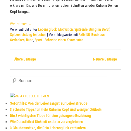
erkläre ich Dir, wie Du mit drei einfachen Schritten wieder Ruhe in Deinen
Kopf bringst.
Weiterlesen
→
Veröffentlicht unter
Lebensglück
,
Motivation
,
Spitzenleistung im Beruf
,
Spitzenleistung im Leben
|
Verschlagwortet mit
Aktivität
,
Business
,
Gedanken
,
Ruhe
,
Sport
|
Schreibe einen Kommentar
Beitrags-
←
Ältere Beiträge
Neuere Beiträge
→
Navigation
S
u
c
h
AKTUELLE THEMEN
e
Soforthilfe: Von der Lebensangst zur Lebensfreude
n
3 schnelle Tipps für mehr Ruhe im Kopf und weniger Grübeln
Die 3 wichtigsten Tipps für eine gelungene Beziehung
Wie Du aufhörst Dich mit anderen zu vergleichen
3 Glaubenssätze, die Dein Lebensglück verhindern