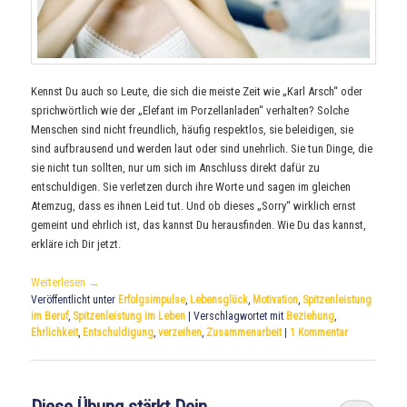
Kennst Du auch so Leute, die sich die meiste Zeit wie „Karl Arsch“ oder
sprichwörtlich wie der „Elefant im Porzellanladen“ verhalten? Solche
Menschen sind nicht freundlich, häufig respektlos, sie beleidigen, sie
sind aufbrausend und werden laut oder sind unehrlich. Sie tun Dinge, die
sie nicht tun sollten, nur um sich im Anschluss direkt dafür zu
entschuldigen. Sie verletzen durch ihre Worte und sagen im gleichen
Atemzug, dass es ihnen Leid tut. Und ob dieses „Sorry“ wirklich ernst
gemeint und ehrlich ist, das kannst Du herausfinden. Wie Du das kannst,
erkläre ich Dir jetzt.
Weiterlesen
→
Veröffentlicht unter
Erfolgsimpulse
,
Lebensglück
,
Motivation
,
Spitzenleistung
im Beruf
,
Spitzenleistung im Leben
|
Verschlagwortet mit
Beziehung
,
Ehrlichkeit
,
Entschuldigung
,
verzeihen
,
Zusammenarbeit
|
1
Kommentar