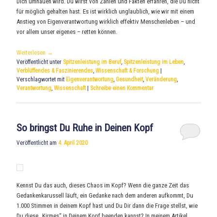
Dich umhauen wird. Du wirst von Zahlen und Fakten erfahren, die Du nicht
für möglich gehalten hast. Es ist wirklich unglaublich, wie wir mit einem
Anstieg von Eigenverantwortung wirklich effektiv Menschenleben – und
vor allem unser eigenes – retten können.
Weiterlesen
→
Veröffentlicht unter
Spitzenleistung im Beruf
,
Spitzenleistung im Leben
,
Verblüffendes & Faszinierendes
,
Wissenschaft & Forschung
|
Verschlagwortet mit
Eigenverantwortung
,
Gesundheit
,
Veränderung
,
Verantwortung
,
Wissenschaft
|
Schreibe einen Kommentar
So bringst Du Ruhe in Deinen Kopf
Veröffentlicht am
4. April 2020
Kennst Du das auch, dieses Chaos im Kopf? Wenn die ganze Zeit das
Gedankenkarussell läuft, ein Gedanke nach dem anderen aufkommt, Du
1.000 Stimmen in deinem Kopf hast und Du Dir dann die Frage stellst, wie
Du diese „Kirmes“ in Deinem Kopf beenden kannst? In meinem Artikel