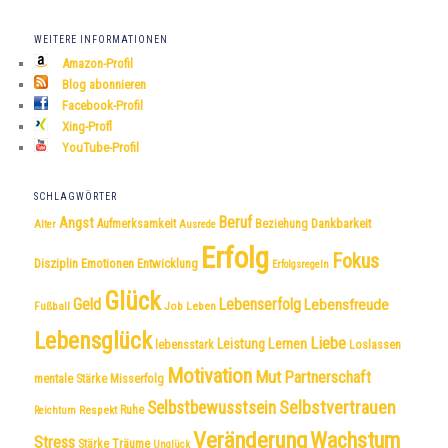
WEITERE INFORMATIONEN
Amazon-Profil
Blog abonnieren
Facebook-Profil
Xing-Profl
YouTube-Profil
SCHLAGWÖRTER
Beruf
Angst
Dankbarkeit
Aufmerksamkeit
Beziehung
Alter
Ausrede
Erfolg
Fokus
Disziplin
Emotionen
Entwicklung
Erfolgsregeln
Glück
Geld
Lebenserfolg
Lebensfreude
Fußball
Job
Leben
Lebensglück
Liebe
Leistung
Lernen
lebensstark
Loslassen
Motivation
Mut
Partnerschaft
mentale Stärke
Misserfolg
Selbstvertrauen
Selbstbewusstsein
Respekt
Ruhe
Reichtum
Veränderung
Wachstum
Stress
Träume
Stärke
Unglück