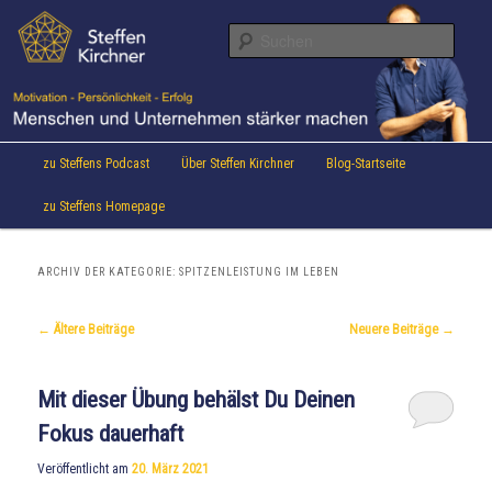
Aktuelles von Speaker & Motivationstrainer Steffen Kirchner
Zum
Zum
Inhalt
sekundären
Suche
wechseln
Inhalt
wechseln
Steffen Kirchner Blog
Hauptmenü
zu Steffens Podcast
Über Steffen Kirchner
Blog-Startseite
zu Steffens Homepage
ARCHIV DER KATEGORIE:
SPITZENLEISTUNG IM LEBEN
Beitrags-
←
Ältere Beiträge
Neuere Beiträge
→
Navigation
Mit dieser Übung behälst Du Deinen
Fokus dauerhaft
Veröffentlicht am
20. März 2021