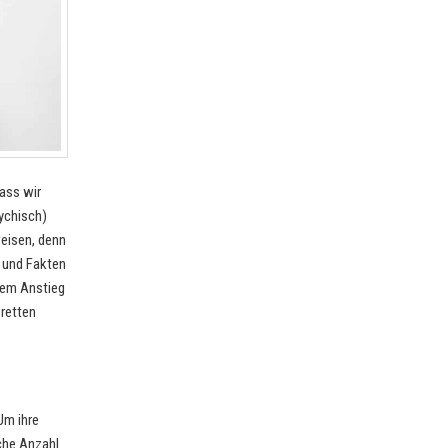
ass wir
ychisch)
eisen, denn
n und Fakten
inem Anstieg
 retten
Um ihre
che Anzahl