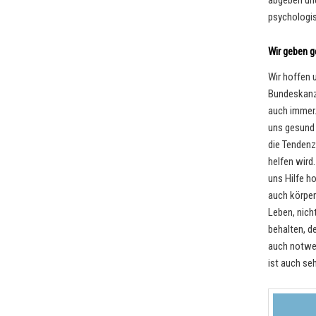
abgeben und
psychologis
Wir geben g
Wir hoffen 
Bundeskanzl
auch immer.
uns gesund
die Tendenz
helfen wird.
uns Hilfe h
auch körper
Leben, nich
behalten, de
auch notwen
ist auch se