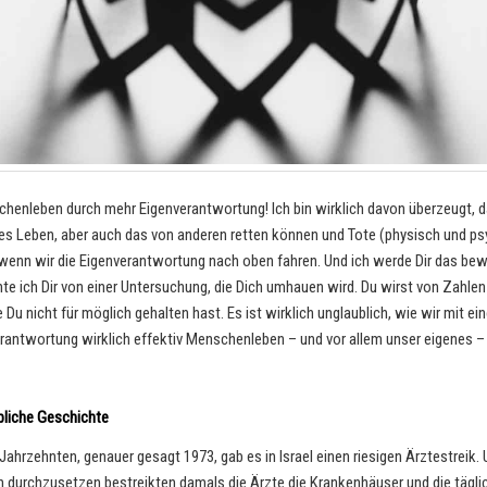
henleben durch mehr Eigenverantwortung! Ich bin wirklich davon überzeugt, d
es Leben, aber auch das von anderen retten können und Tote (physisch und ps
wenn wir die Eigenverantwortung nach oben fahren. Und ich werde Dir das bew
hte ich Dir von einer Untersuchung, die Dich umhauen wird. Du wirst von Zahle
e Du nicht für möglich gehalten hast. Es ist wirklich unglaublich, wie wir mit e
rantwortung wirklich effektiv Menschenleben – und vor allem unser eigenes –
bliche Geschichte
Jahrzehnten, genauer gesagt 1973, gab es in Israel einen riesigen Ärztestreik. 
 durchzusetzen bestreikten damals die Ärzte die Krankenhäuser und die tägli