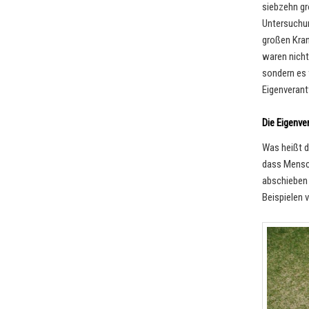
siebzehn gr
Untersuchun
großen Kran
waren nicht 
sondern es 
Eigenveran
Die Eigenv
Was heißt d
dass Mensch
abschieben 
Beispielen 