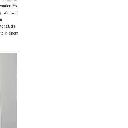
 wurden. Es
ng. Was war
zu
Monat, die
te in einem