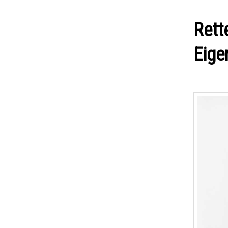
Rett
Eige