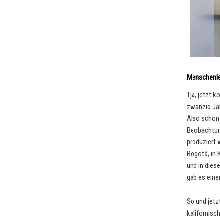
Menschenle
Tja, jetzt k
zwanzig Jah
Also schon 
Beobachtung
produziert 
Bogotá, in 
und in dies
gab es eine
So und jetz
kalifornisc