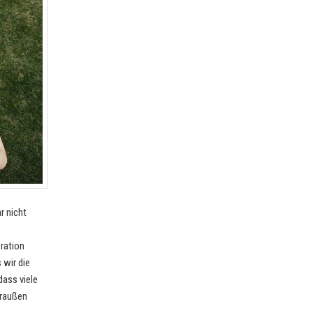
r nicht
eration
 wir die
dass viele
draußen