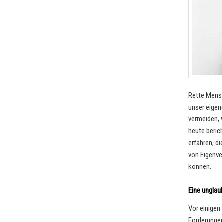
Rette Mensc
unser eigen
vermeiden, 
heute beric
erfahren, di
von Eigenve
können.
Ein
e unglau
Vor einigen 
Forderungen