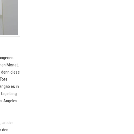
gangenen
inen Monat.
, denn diese
 Tote
r gab es in
 Tage lang
os Angeles
, an der
n den