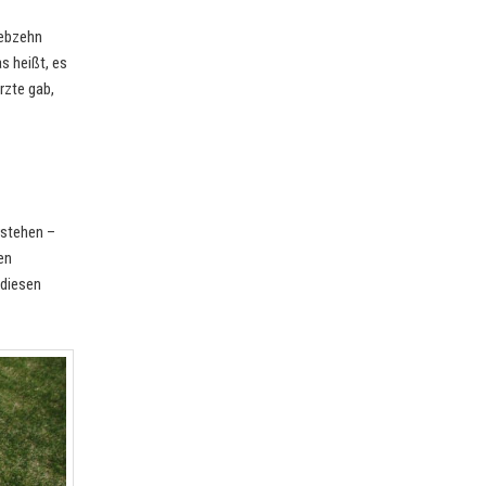
iebzehn
s heißt, es
rzte gab,
rstehen –
en
 diesen