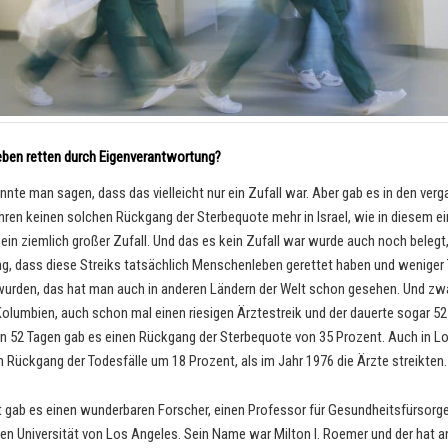
ben retten durch Eigenverantwortung?
önnte man sagen, dass das vielleicht nur ein Zufall war. Aber gab es in den ver
ren keinen solchen Rückgang der Sterbequote mehr in Israel, wie in diesem e
ein ziemlich großer Zufall. Und das es kein Zufall war wurde auch noch belegt
, dass diese Streiks tatsächlich Menschenleben gerettet haben und weniger
wurden, das hat man auch in anderen Ländern der Welt schon gesehen. Und zwa
Kolumbien, auch schon mal einen riesigen Ärztestreik und der dauerte sogar 52
en 52 Tagen gab es einen Rückgang der Sterbequote von 35 Prozent. Auch in L
n Rückgang der Todesfälle um 18 Prozent, als im Jahr 1976 die Ärzte streikten.
t gab es einen wunderbaren Forscher, einen Professor für Gesundheitsfürsorge
hen Universität von Los Angeles. Sein Name war Milton I. Roemer und der hat a