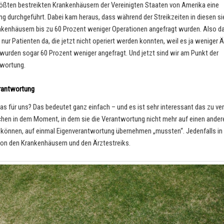
ößten bestreikten Krankenhäusern der Vereinigten Staaten von Amerika eine
g durchgeführt. Dabei kam heraus, dass während der Streikzeiten in diesen s
kenhäusern bis zu 60 Prozent weniger Operationen angefragt wurden. Also da
nur Patienten da, die jetzt nicht operiert werden konnten, weil es ja weniger Ä
wurden sogar 60 Prozent weniger angefragt. Und jetzt sind wir am Punkt der
twortung.
erantwortung
as für uns? Das bedeutet ganz einfach – und es ist sehr interessant das zu ve
en in dem Moment, in dem sie die Verantwortung nicht mehr auf einen ander
können, auf einmal Eigenverantwortung übernehmen „mussten“. Jedenfalls in
von den Krankenhäusern und den Ärztestreiks.