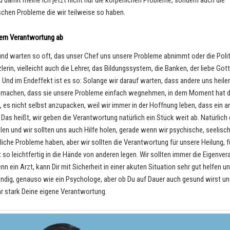
 damit meine ich jetzt nicht nur die körperlichen Probleme, sondern auch die
chen Probleme die wir teilweise so haben.
ern Verantwortung ab
und warten so oft, das unser Chef uns unsere Probleme abnimmt oder die Politi
erin, vielleicht auch die Lehrer, das Bildungssystem, die Banken, der liebe Got
 Und im Endeffekt ist es so: Solange wir darauf warten, dass andere uns heilen
 machen, dass sie unsere Probleme einfach wegnehmen, in dem Moment hat 
, es nicht selbst anzupacken, weil wir immer in der Hoffnung leben, dass ein a
 Das heißt, wir geben die Verantwortung natürlich ein Stück weit ab. Natürlich 
olen und wir sollten uns auch Hilfe holen, gerade wenn wir psychische, seelisc
liche Probleme haben, aber wir sollten die Verantwortung für unsere Heilung, f
t so leichtfertig in die Hände von anderen legen. Wir sollten immer die Eigenve
nn ein Arzt, kann Dir mit Sicherheit in einer akuten Situation sehr gut helfen un
dig, genauso wie ein Psychologe, aber ob Du auf Dauer auch gesund wirst und
hr stark Deine eigene Verantwortung.