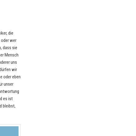
ker, die
t oder wer
, dass sie
der Mensch
nderer uns
dürfen wir
he oder eben
ür unser
rantwortung
d es ist
 bleibst,