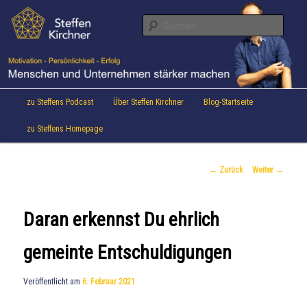
Aktuelles von Speaker & Motivationstrainer Steffen Kirchner
Zum
Inhalt
Suche
wechseln
Steffen Kirchner Blog
Hauptmenü
zu Steffens Podcast
Über Steffen Kirchner
Blog-Startseite
zu Steffens Homepage
Beitrags-
←
Zurück
Weiter
→
Navigation
Daran erkennst Du ehrlich
gemeinte Entschuldigungen
Veröffentlicht am
6. Februar 2021