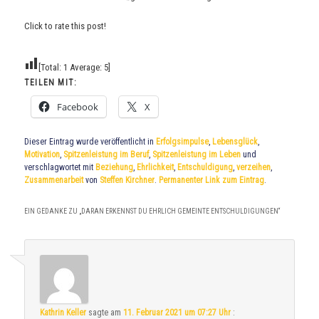
Click to rate this post!
[Total:
1
Average:
5
]
TEILEN MIT:
Facebook
X
Dieser Eintrag wurde veröffentlicht in
Erfolgsimpulse
,
Lebensglück
,
Motivation
,
Spitzenleistung im Beruf
,
Spitzenleistung im Leben
und
verschlagwortet mit
Beziehung
,
Ehrlichkeit
,
Entschuldigung
,
verzeihen
,
Zusammenarbeit
von
Steffen Kirchner
.
Permanenter Link zum Eintrag
.
EIN GEDANKE ZU „
DARAN ERKENNST DU EHRLICH GEMEINTE ENTSCHULDIGUNGEN
“
Kathrin Keller
sagte am
11. Februar 2021 um 07:27 Uhr
: