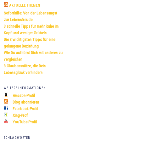
h
AKTUELLE THEMEN
e
Soforthilfe: Von der Lebensangst
n
zur Lebensfreude
3 schnelle Tipps für mehr Ruhe im
Kopf und weniger Grübeln
Die 3 wichtigsten Tipps für eine
gelungene Beziehung
Wie Du aufhörst Dich mit anderen zu
vergleichen
3 Glaubenssätze, die Dein
Lebensglück verhindern
WEITERE INFORMATIONEN
Amazon-Profil
Blog abonnieren
Facebook-Profil
Xing-Profl
YouTube-Profil
SCHLAGWÖRTER