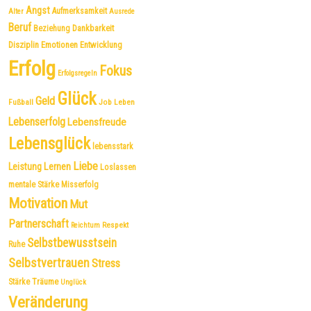
Angst
Aufmerksamkeit
Alter
Ausrede
Beruf
Dankbarkeit
Beziehung
Disziplin
Emotionen
Entwicklung
Erfolg
Fokus
Erfolgsregeln
Glück
Geld
Fußball
Job
Leben
Lebenserfolg
Lebensfreude
Lebensglück
lebensstark
Liebe
Leistung
Lernen
Loslassen
mentale Stärke
Misserfolg
Motivation
Mut
Partnerschaft
Respekt
Reichtum
Selbstbewusstsein
Ruhe
Selbstvertrauen
Stress
Träume
Stärke
Unglück
Veränderung