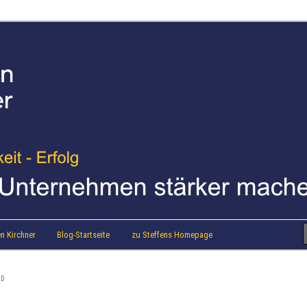
strainer Steffen Kirchner
 Blog
n Kirchner
Blog-Startseite
zu Steffens Homepage
ND