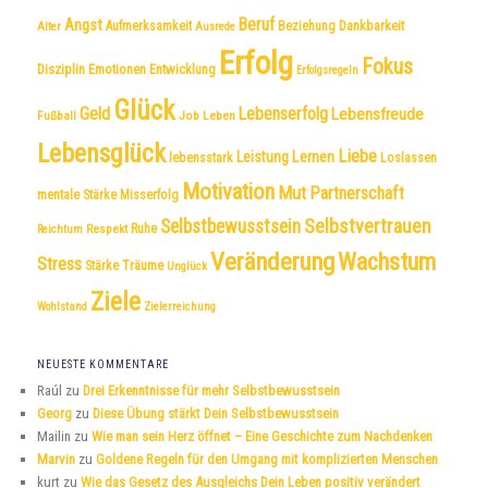
Beruf
Angst
Dankbarkeit
Aufmerksamkeit
Beziehung
Alter
Ausrede
Erfolg
Fokus
Disziplin
Emotionen
Entwicklung
Erfolgsregeln
Glück
Geld
Lebenserfolg
Lebensfreude
Fußball
Job
Leben
Lebensglück
Liebe
Leistung
Lernen
lebensstark
Loslassen
Motivation
Mut
Partnerschaft
mentale Stärke
Misserfolg
Selbstvertrauen
Selbstbewusstsein
Respekt
Ruhe
Reichtum
Veränderung
Wachstum
Stress
Träume
Stärke
Unglück
Ziele
Wohlstand
Zielerreichung
NEUESTE KOMMENTARE
Raúl
zu
Drei Erkenntnisse für mehr Selbstbewusstsein
Georg
zu
Diese Übung stärkt Dein Selbstbewusstsein
Mailin
zu
Wie man sein Herz öffnet – Eine Geschichte zum Nachdenken
Marvin
zu
Goldene Regeln für den Umgang mit komplizierten Menschen
kurt
zu
Wie das Gesetz des Ausgleichs Dein Leben positiv verändert