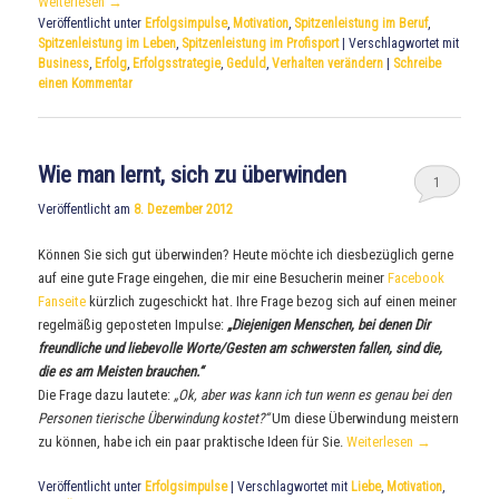
Weiterlesen
→
Veröffentlicht unter
Erfolgsimpulse
,
Motivation
,
Spitzenleistung im Beruf
,
Spitzenleistung im Leben
,
Spitzenleistung im Profisport
|
Verschlagwortet mit
Business
,
Erfolg
,
Erfolgsstrategie
,
Geduld
,
Verhalten verändern
|
Schreibe
einen Kommentar
Wie man lernt, sich zu überwinden
1
Veröffentlicht am
8. Dezember 2012
Können Sie sich gut überwinden? Heute möchte ich diesbezüglich gerne
auf eine gute Frage eingehen, die mir eine Besucherin meiner
Facebook
Fanseite
kürzlich zugeschickt hat. Ihre Frage bezog sich auf einen meiner
regelmäßig geposteten Impulse:
„Diejenigen Menschen, bei denen Dir
freundliche und liebevolle Worte/Gesten am schwersten fallen, sind die,
die es am Meisten brauchen.“
Die Frage dazu lautete:
„Ok, aber was kann ich tun wenn es genau bei den
Personen tierische Überwindung kostet?“
Um diese Überwindung meistern
zu können, habe ich ein paar praktische Ideen für Sie.
Weiterlesen
→
Veröffentlicht unter
Erfolgsimpulse
|
Verschlagwortet mit
Liebe
,
Motivation
,