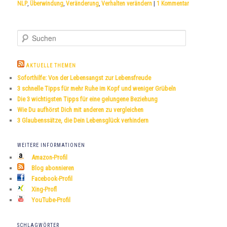
NLP
,
Überwindung
,
Veränderung
,
Verhalten verändern
|
1
Kommentar
S
u
c
h
AKTUELLE THEMEN
e
Soforthilfe: Von der Lebensangst zur Lebensfreude
n
3 schnelle Tipps für mehr Ruhe im Kopf und weniger Grübeln
Die 3 wichtigsten Tipps für eine gelungene Beziehung
Wie Du aufhörst Dich mit anderen zu vergleichen
3 Glaubenssätze, die Dein Lebensglück verhindern
WEITERE INFORMATIONEN
Amazon-Profil
Blog abonnieren
Facebook-Profil
Xing-Profl
YouTube-Profil
SCHLAGWÖRTER