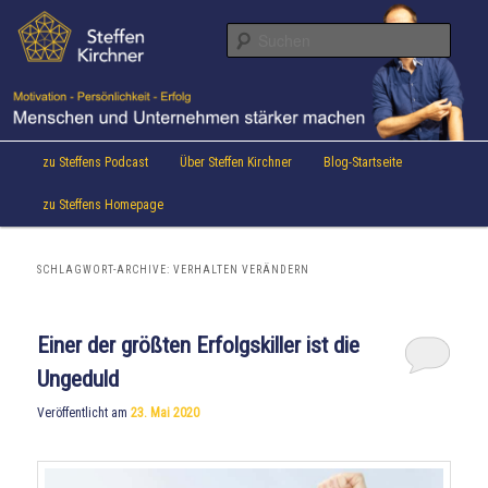
Aktuelles von Speaker & Motivationstrainer Steffen Kirchner
Zum
Zum
Inhalt
sekundären
Suche
wechseln
Inhalt
wechseln
Steffen Kirchner Blog
Hauptmenü
zu Steffens Podcast
Über Steffen Kirchner
Blog-Startseite
zu Steffens Homepage
SCHLAGWORT-ARCHIVE:
VERHALTEN VERÄNDERN
Einer der größten Erfolgskiller ist die
Ungeduld
Veröffentlicht am
23. Mai 2020