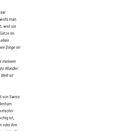
paar
obwohl man
, weil sie
 Sätze im
Leben
nen Dinge im
us meinem
les Wunder:
Welt ist
ad von Swiss
udentum
nkelsohn
chig ist,
n oder ihre