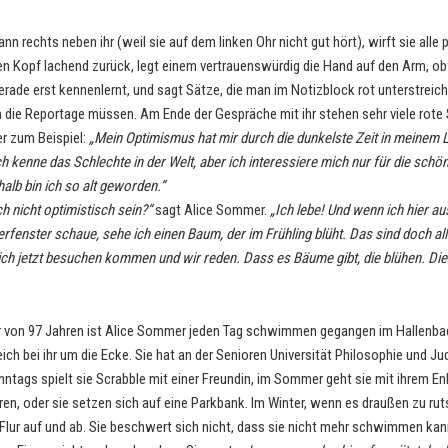
nn rechts neben ihr (weil sie auf dem linken Ohr nicht gut hört), wirft sie alle 
en Kopf lachend zurück, legt einem vertrauenswürdig die Hand auf den Arm, 
erade erst kennenlernt, und sagt Sätze, die man im Notizblock rot unterstreicht
n die Reportage müssen. Am Ende der Gespräche mit ihr stehen sehr viele rote
er zum Beispiel:
„Mein Optimismus hat mir durch die dunkelste Zeit in meinem 
ch kenne das Schlechte in der Welt, aber ich interessiere mich nur für die schö
alb bin ich so alt geworden.“
h nicht optimistisch sein?“
sagt Alice Sommer.
„Ich lebe! Und wenn ich hier a
enster schaue, sehe ich einen Baum, der im Frühling blüht. Das sind doch al
ch jetzt besuchen kommen und wir reden. Dass es Bäume gibt, die blühen. Die 
er von 97 Jahren ist Alice Sommer jeden Tag schwimmen gegangen im Hallenb
eich bei ihr um die Ecke. Sie hat an der Senioren Universität Philosophie und J
onntags spielt sie Scrabble mit einer Freundin, im Sommer geht sie mit ihrem E
ren, oder sie setzen sich auf eine Parkbank. Im Winter, wenn es draußen zu ruts
m Flur auf und ab. Sie beschwert sich nicht, dass sie nicht mehr schwimmen kan