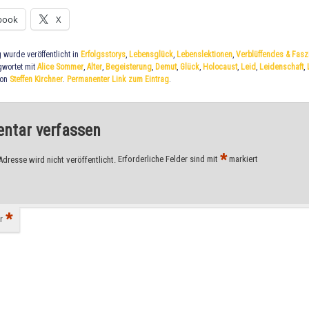
book
X
g wurde veröffentlicht in
Erfolgsstorys
,
Lebensglück
,
Lebenslektionen
,
Verblüffendes & Fasz
gwortet mit
Alice Sommer
,
Alter
,
Begeisterung
,
Demut
,
Glück
,
Holocaust
,
Leid
,
Leidenschaft
,
on
Steffen Kirchner
.
Permanenter Link zum Eintrag
.
tar verfassen
*
Adresse wird nicht veröffentlicht.
Erforderliche Felder sind mit
markiert
*
r