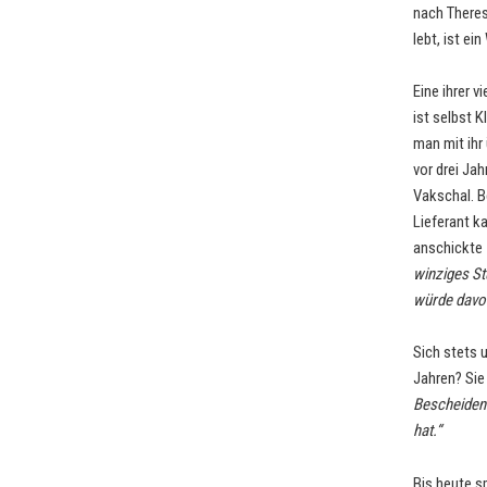
nach Theres
lebt, ist ei
Eine ihrer v
ist selbst K
man mit ihr 
vor drei Ja
Vakschal. B
Lieferant 
anschickte 
winziges St
würde davon
Sich stets 
Jahren? Sie
Bescheidenh
hat.“
Bis heute s