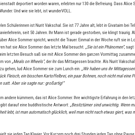
ienstadt deportiert worden waren, erlebten nur 130 die Befreiung. Dass Alic
n Wunder. Und wie sie lebt, ist wunderVOLL.
ielen Schülerinnen ist Nurit Vakschal. Sie ist 77 Jahre alt, lebt in Givataim bei Te
lavierlehrerin, seit 50 Jahren. Ihr Mann ist gerade gestorben, sie klingt traurig.
über Alice Sommer spricht, weicht die Trauer. Einmal in der Woche ruft sie in L
hren hat sie Alice Sommer das letzte Mal besucht.
„Sie ist ein Phänomen“
, sagt
eim letzten Besuch saß sie mit Alice Sommer den ganzen Vormittag zusammen
kam von
„Meals on Wheels“
, der ihr das Mittagessen brachte. Als Nurit Vakschal
zu gehen, lud Alice Sommer sie zum Lunch ein.
„Wir haben uns ihr Mittagessen g
ück Fleisch, ein bisschen Kartoffelbrei, ein paar Bohnen, noch nicht mal eine 
 satt. Aber sie sagte nur: großartig!“
um andere kümmern, das ist Alice Sommer. Ihre wichtigste Erfahrung in den let
 gibt darauf eine buddhistische Antwort:
„Besitztümer sind unwichtig. Wenn ma
eit lebt, ist man automatisch glücklich, weil man nicht nach etwas giert, was 
pielt sie jeden Tag Klavier. Vor Kurzem noch drei Stunden jeden Tag ohne Paus