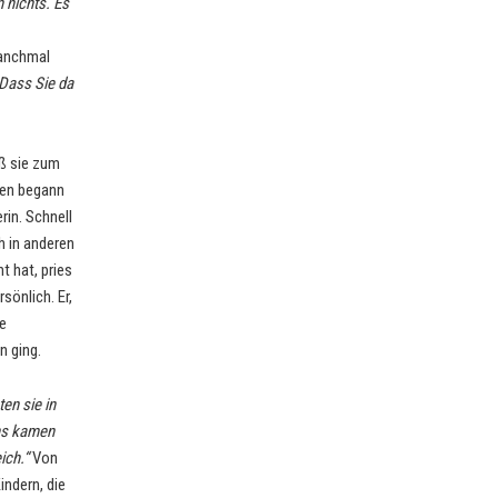
 nichts. Es
manchmal
Dass Sie da
aß sie zum
ren begann
rin. Schnell
h in anderen
t hat, pries
önlich. Er,
re
n ging.
en sie in
ns kamen
ich.“
Von
ndern, die