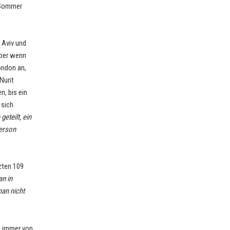
e Sommer
l Aviv und
 Aber wenn
ondon an,
 Nurit
, bis ein
 sich
eteilt, ein
Person
zten 109
n in
man nicht
e, immer von