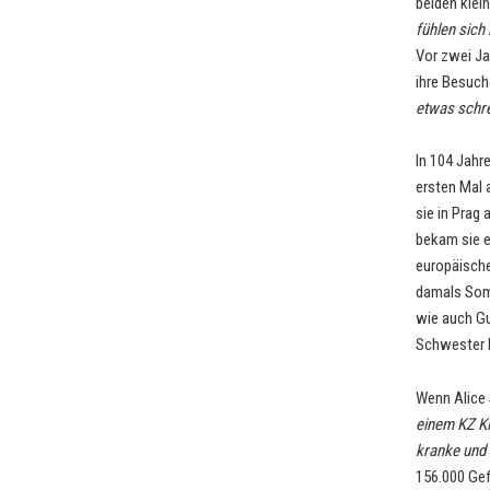
beiden klei
fühlen sich 
Vor zwei Ja
ihre Besuch
etwas schre
In 104 Jahr
ersten Mal 
sie in Prag
bekam sie e
europäische
damals Somm
wie auch Gus
Schwester M
Wenn Alice
einem KZ Kl
kranke und 
156.000 Gef