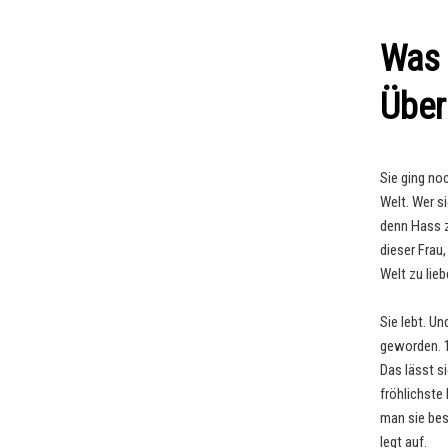
Was 
Über
Sie ging no
Welt. Wer s
denn Hass z
dieser Frau
Welt zu lieb
Sie lebt. U
geworden. 1
Das lässt si
fröhlichste
man sie bes
legt auf.