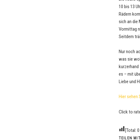
10 bis 13 Uh
Rädern komm
sich an di
Vormittag n
Seitdem trä
Nur noch ac
was sie wol
kurzerhand 
es – mit üb
Liebe und H
Hier sehen 
Click to rat
[Total:
0
TEILEN MIT