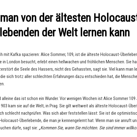
man von der ältesten Holocaust
lebenden der Welt lernen kann
ch mit Kafka spazieren: Alice Sommer, 109, ist die älteste Holocaust-Überlebe
ie in London besucht, erlebt einen hellwachen und fröhlichen Menschen. Sie ha
erstört die Seele des Hassers, nicht des Gehassten, sagt sie. Viel kann man l
, die sich trotz aller schlechten Erfahrungen dazu entschieden hat, die Mensch
en.
nd alleine das ist schon ein Wunder. Vor wenigen Wochen ist Alice Sommer 109 
903 kam sie auf die Welt, in Prag. Sie gilt weltweit als älteste Holocaust-Übe
ch schlecht nachprüfen. Was sich aber feststellen lässt: Sie ist die optimistis
 Holocaust-Überlebende, die man je kennengelernt hat. Wenn man sie anruft und
uchen dürfe, sagt sie:
„Kommen Sie, wann Sie möchten. Sie sind immer willk