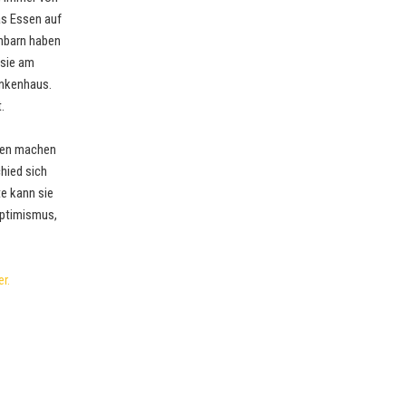
das Essen auf
chbarn haben
 sie am
ankenhaus.
.
iden machen
chied sich
e kann sie
Optimismus,
r.