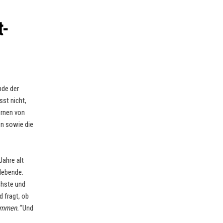
-
nde der
sst nicht,
ernen von
en sowie die
Jahre alt
rlebende.
chste und
 fragt, ob
ommen.“
Und