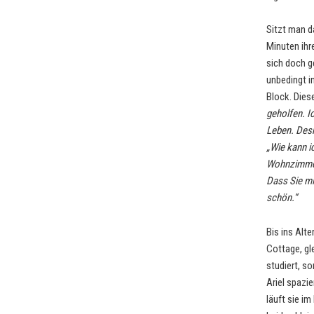
Sitzt man da
Minuten ihr
sich doch g
unbedingt i
Block. Dies
geholfen. I
Leben. Desh
„Wie kann ic
Wohnzimmerf
Dass Sie mi
schön.“
Bis ins Alt
Cottage, gl
studiert, s
Ariel spazie
läuft sie i