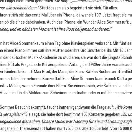
nen Finger nicht mehr gehorchen. Sie sagt:
„Jammern und schimpfen nützt doch
nur alle schlecht dann.“
Stattdessen also begeistert sie sich. Für alles.
hren strich sie das erste Mal über ein iPhone, da war sie 107. Jetzt fragt sie 
er, ob die eines dabeihaben. Auch das iPhone: ein Wunder. Alice Sommer ruft:
„
iben, und im nächsten Moment ist Ihre Post bei jemand anderem!“
en hat Alice Sommer kaum einen Tag ohne Klavierspielen verbracht. Mit fünf s
an einem Piano, immer saß ihre Mutter oder ihre Großmutter bei ihr. Mit 16 Jah
 an der deutschen Musik-Akademie zu studieren, sie war dort die jüngste Schüle
inen Ruf als Prags beste Klavierspielerin. Anfang der 1930er-Jahre war sie auc
n Ländern bekannt. Max Brod, der Mann, der Franz Kafkas Bücher veröffentlich
ers Talent in mehreren Konzertkritiken. Alice Sommer kannte auch Kafka pers
tav Mahler, waren Freunde ihrer Eltern. Sie erinnert sich, wie Kafka sie und ih
izzi einst in die Moldau zum Schwimmen mitnahm oder er mit ihnen spaziere
 Sommer Besuch bekommt, taucht immer irgendwann die Frage auf:
„Wie konnt
avier spielen?“
Sie sagt, sie habe dort bestimmt 150 Konzerte gegeben.
„Zu u
unglückliche Menschen. Unsere Musik war Nahrung für sie und Erlösung zugle
angenen in Theresienstadt haben nur 17500 das Ghetto überlebt. Von 15.000 Ki