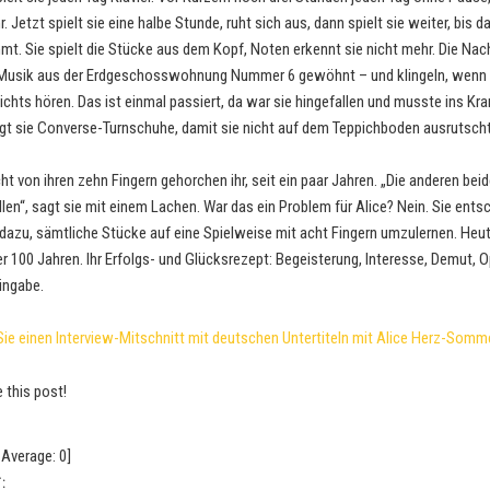
r. Jetzt spielt sie eine halbe Stunde, ruht sich aus, dann spielt sie weiter, bis 
t. Sie spielt die Stücke aus dem Kopf, Noten erkennt sie nicht mehr. Die Na
e Musik aus der Erdgeschosswohnung Nummer 6 gewöhnt – und klingeln, wenn
ichts hören. Das ist einmal passiert, da war sie hingefallen und musste ins Kr
gt sie Converse-Turnschuhe, damit sie nicht auf dem Teppichboden ausrutscht
ht von ihren zehn Fingern gehorchen ihr, seit ein paar Jahren. „Die anderen be
len“, sagt sie mit einem Lachen. War das ein Problem für Alice? Nein. Sie ents
dazu, sämtliche Stücke auf eine Spielweise mit acht Fingern umzulernen. Heut
er 100 Jahren. Ihr Erfolgs- und Glücksrezept: Begeisterung, Interesse, Demut, 
ingabe.
Sie einen Interview-Mitschnitt mit deutschen Untertiteln mit Alice Herz-Somme
e this post!
Average:
0
]
: