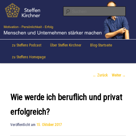
Aktuelles von Speaker & Motivationstrainer Steffen Kirchner
Zum
Inhalt
Suche
wechseln
Steffen Kirchner Blog
Hauptmenü
zu Steffens Podcast
Über Steffen Kirchner
Blog-Startseite
zu Steffens Homepage
Beitrags-
←
Zurück
Weiter
→
Navigation
Wie werde ich beruflich und privat
erfolgreich?
Veröffentlicht am
15. Oktober 2017