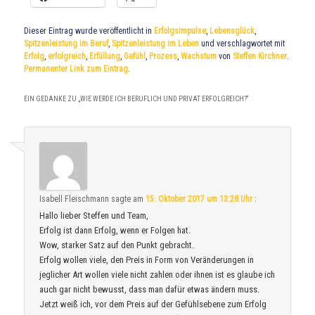
Dieser Eintrag wurde veröffentlicht in
Erfolgsimpulse
,
Lebensglück
,
Spitzenleistung im Beruf
,
Spitzenleistung im Leben
und verschlagwortet mit
Erfolg
,
erfolgreich
,
Erfüllung
,
Gefühl
,
Prozess
,
Wachstum
von
Steffen Kirchner
.
Permanenter Link zum Eintrag
.
EIN GEDANKE ZU „
WIE WERDE ICH BERUFLICH UND PRIVAT ERFOLGREICH?
“
Isabell Fleischmann
sagte am
15. Oktober 2017 um 13:28 Uhr
:
Hallo lieber Steffen und Team,
Erfolg ist dann Erfolg, wenn er Folgen hat.
Wow, starker Satz auf den Punkt gebracht.
Erfolg wollen viele, den Preis in Form von Veränderungen in
jeglicher Art wollen viele nicht zahlen oder ihnen ist es glaube ich
auch gar nicht bewusst, dass man dafür etwas ändern muss.
Jetzt weiß ich, vor dem Preis auf der Gefühlsebene zum Erfolg