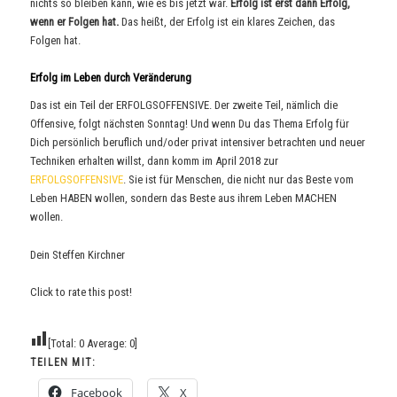
nichts so bleiben kann, wie es bis jetzt war.
Erfolg ist erst dann Erfolg,
wenn er Folgen hat.
Das heißt, der Erfolg ist ein klares Zeichen, das
Folgen hat.
Erfolg im Leben durch Veränderung
Das ist ein Teil der ERFOLGSOFFENSIVE. Der zweite Teil, nämlich die
Offensive, folgt nächsten Sonntag! Und wenn Du das Thema Erfolg für
Dich persönlich beruflich und/oder privat intensiver betrachten und neuer
Techniken erhalten willst, dann komm im April 2018 zur
ERFOLGSOFFENSIVE
. Sie ist für Menschen, die nicht nur das Beste vom
Leben HABEN wollen, sondern das Beste aus ihrem Leben MACHEN
wollen.
Dein Steffen Kirchner
Click to rate this post!
[Total:
0
Average:
0
]
TEILEN MIT:
Facebook
X