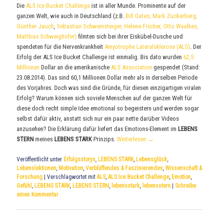
Die
ALS Ice Bucket Challenge
ist in aller Munde. Prominente auf der
ganzen Welt, wie auch in Deutschland (z.B.
Bill Gates,
Mark Zuckerberg,
Günther Jauch
,
Sebastian Schweinsteiger,
Helene Fischer,
Otto Waalkes,
Matthias Schweighöfer)
filmten sich bei ihrer Eiskübel-Dusche und
spendeten für die Nervenkrankheit
Amyotrophe Lateralsklerose (ALS)
. Der
Erfolg der ALS Ice Bucket Challenge ist einmalig. Bis dato wurden
62,5
Millionen
Dollar an die amerikanische
ALS Association
gespendet (Stand:
23.08.2014). Das sind 60,1 Millionen Dollar mehr als in derselben Periode
des Vorjahres. Doch was sind die Gründe, für diesen einzigartigen viralen
Erfolg? Warum können sich soviele Menschen auf der ganzen Welt für
diese doch recht simple Idee emotional so begeistern und werden sogar
selbst dafür aktiv, anstatt sich nur ein paar nette darüber Videos
anzusehen? Die Erklärung dafür liefert das Emotions-Element im
LEBENS
STERN
meines
LEBENS STARK
Prinzips.
Weiterlesen
→
Veröffentlicht unter
Erfolgsstorys
,
LEBENS STARK
,
Lebensglück
,
Lebenslektionen
,
Motivation
,
Verblüffendes & Faszinierendes
,
Wissenschaft &
Forschung
|
Verschlagwortet mit
ALS
,
ALS Ice Bucket Challenge
,
Emotion
,
Gefühl
,
LEBENS STARK
,
LEBENS STERN
,
lebensstark
,
lebensstern
|
Schreibe
einen Kommentar