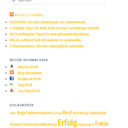
u
c
h
AKTUELLE THEMEN
e
Soforthilfe: Von der Lebensangst zur Lebensfreude
n
3 schnelle Tipps für mehr Ruhe im Kopf und weniger Grübeln
Die 3 wichtigsten Tipps für eine gelungene Beziehung
Wie Du aufhörst Dich mit anderen zu vergleichen
3 Glaubenssätze, die Dein Lebensglück verhindern
WEITERE INFORMATIONEN
Amazon-Profil
Blog abonnieren
Facebook-Profil
Xing-Profl
YouTube-Profil
SCHLAGWÖRTER
Beruf
Angst
Dankbarkeit
Aufmerksamkeit
Beziehung
Alter
Ausrede
Erfolg
Fokus
Disziplin
Emotionen
Entwicklung
Erfolgsregeln