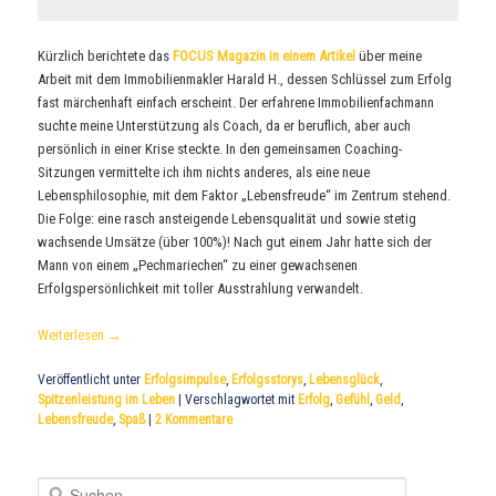
Kürzlich berichtete das
FOCUS Magazin in einem Artikel
über meine
Arbeit mit dem Immobilienmakler Harald H., dessen Schlüssel zum Erfolg
fast märchenhaft einfach erscheint. Der erfahrene Immobilienfachmann
suchte meine Unterstützung als Coach, da er beruflich, aber auch
persönlich in einer Krise steckte. In den gemeinsamen Coaching-
Sitzungen vermittelte ich ihm nichts anderes, als eine neue
Lebensphilosophie, mit dem Faktor „Lebensfreude“ im Zentrum stehend.
Die Folge: eine rasch ansteigende Lebensqualität und sowie stetig
wachsende Umsätze (über 100%)! Nach gut einem Jahr hatte sich der
Mann von einem „Pechmariechen“ zu einer gewachsenen
Erfolgspersönlichkeit mit toller Ausstrahlung verwandelt.
Weiterlesen
→
Veröffentlicht unter
Erfolgsimpulse
,
Erfolgsstorys
,
Lebensglück
,
Spitzenleistung im Leben
|
Verschlagwortet mit
Erfolg
,
Gefühl
,
Geld
,
Lebensfreude
,
Spaß
|
2
Kommentare
S