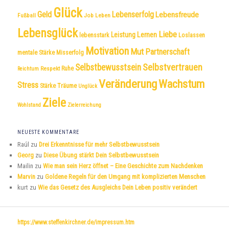
Glück
Geld
Lebenserfolg
Lebensfreude
Fußball
Job
Leben
Lebensglück
Liebe
Leistung
Lernen
lebensstark
Loslassen
Motivation
Mut
Partnerschaft
mentale Stärke
Misserfolg
Selbstvertrauen
Selbstbewusstsein
Respekt
Ruhe
Reichtum
Veränderung
Wachstum
Stress
Träume
Stärke
Unglück
Ziele
Wohlstand
Zielerreichung
NEUESTE KOMMENTARE
Raúl
zu
Drei Erkenntnisse für mehr Selbstbewusstsein
Georg
zu
Diese Übung stärkt Dein Selbstbewusstsein
Mailin
zu
Wie man sein Herz öffnet – Eine Geschichte zum Nachdenken
Marvin
zu
Goldene Regeln für den Umgang mit komplizierten Menschen
kurt
zu
Wie das Gesetz des Ausgleichs Dein Leben positiv verändert
https://www.steffenkirchner.de/impressum.htm