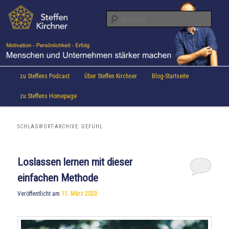
Aktuelles von Speaker & Motivationstrainer Steffen Kirchner
Zum
Zum
Inhalt
sekundären
Suche
wechseln
Inhalt
wechseln
Steffen Kirchner Blog
Hauptmenü
zu Steffens Podcast
Über Steffen Kirchner
Blog-Startseite
zu Steffens Homepage
SCHLAGWORT-ARCHIVE:
GEFÜHL
Loslassen lernen mit dieser
einfachen Methode
Veröffentlicht am
11. März 2023