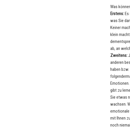
Was können 
Erstens:
Es 
was Sie dar
Keiner mach
klein macht
dementsprec
ab, an welc
Zweitens:
J
anderen bes
haben bzw. 
folgenderma
Emotionen. 
gibt zu ler
Sie etwas n
wachsen. We
emotionale 
mit Ihnen zu
noch niema