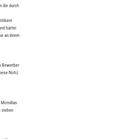
n die durch
itikern
und härter
sie an ihrem
n Bewerber:
iese Notiz
 Mcmillan
s sieben