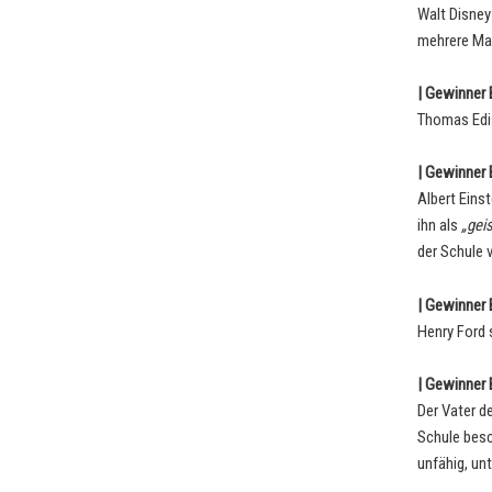
Walt Disney
mehrere Mal
| Gewinner B
Thomas Edis
| Gewinner B
Albert Einst
ihn als
„geis
der Schule 
| Gewinner B
Henry Ford s
| Gewinner B
Der Vater d
Schule besc
unfähig, un