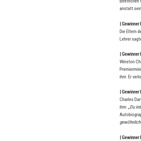
Beethoven w
anstatt sei
| Gewinner B
Die Eltern 
Lehrer sagt
| Gewinner B
Winston Chur
Premiermini
ihm. Er verl
| Gewinner B
Charles Darw
ihm: „
Du int
Autobiograp
gewöhnliche
| Gewinner B