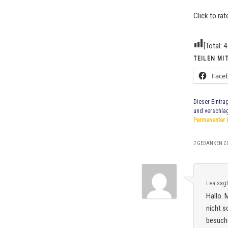
Click to rat
[Total:
4
TEILEN MIT
Face
Dieser Eintra
und verschla
Permanenter 
7 GEDANKEN ZU
Lea
sag
Hallo. 
nicht s
besuche