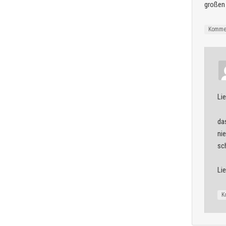
großen
Komme
Li
da
ni
sc
Li
K