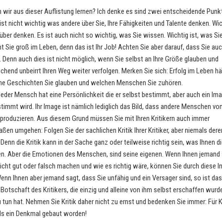
wir aus dieser Auflistung lernen? Ich denke es sind zwei entscheidende Punk
ist nicht wichtig was andere über Sie, Ihre Fähigkeiten und Talente denken. Wich
über denken. Es ist auch nicht so wichtig, was Sie wissen. Wichtig ist, was Si
t Sie groß im Leben, denn das ist Ihr Job! Achten Sie aber darauf, dass Sie auc
. Denn auch dies ist nicht möglich, wenn Sie selbst an Ihre Größe glauben und
hend unbeirrt Ihren Weg weiter verfolgen. Merken Sie sich: Erfolg im Leben h
he Geschichten Sie glauben und welchen Menschen Sie zuhören.
eder Mensch hat eine Persönlichkeit die er selbst bestimmt, aber auch ein Im
timmt wird. Ihr Image ist nämlich lediglich das Bild, dass andere Menschen vo
produzieren. Aus diesem Grund müssen Sie mit Ihren Kritikern auch immer
ßen umgehen: Folgen Sie der sachlichen Kritik Ihrer Kritiker, aber niemals dere
Denn die Kritik kann in der Sache ganz oder teilweise richtig sein, was Ihnen 
nen. Aber die Emotionen des Menschen, sind seine eigenen. Wenn Ihnen jemand 
icht gut oder falsch machen und wie es richtig wäre, können Sie durch diese 
nn Ihnen aber jemand sagt, dass Sie unfähig und ein Versager sind, so ist dass
Botschaft des Kritikers, die einzig und alleine von ihm selbst erschaffen wurd
 tun hat. Nehmen Sie Kritik daher nicht zu ernst und bedenken Sie immer: Für Kr
ls ein Denkmal gebaut worden!