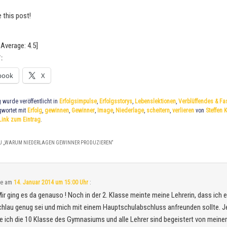
e this post!
Average:
4.5
]
:
book
X
g wurde veröffentlicht in
Erfolgsimpulse
,
Erfolgsstorys
,
Lebenslektionen
,
Verblüffendes & Fa
gwortet mit
Erfolg
,
gewinnen
,
Gewinner
,
Image
,
Niederlage
,
scheitern
,
verlieren
von
Steffen 
Link zum Eintrag
.
 „
WARUM NIEDERLAGEN GEWINNER PRODUZIEREN
“
te am
14. Januar 2014 um 15:00 Uhr
:
Mir ging es da genauso ! Noch in der 2. Klasse meinte meine Lehrerin, dass ich 
chlau genug sei und mich mit einem Hauptschulabschluss anfreunden sollte. J
 ich die 10 Klasse des Gymnasiums und alle Lehrer sind begeistert von mein