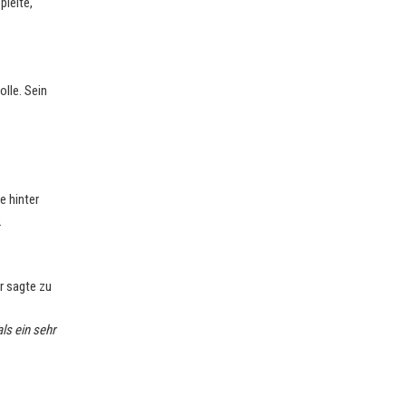
pielte,
lle. Sein
e hinter
.
er sagte zu
ls ein sehr