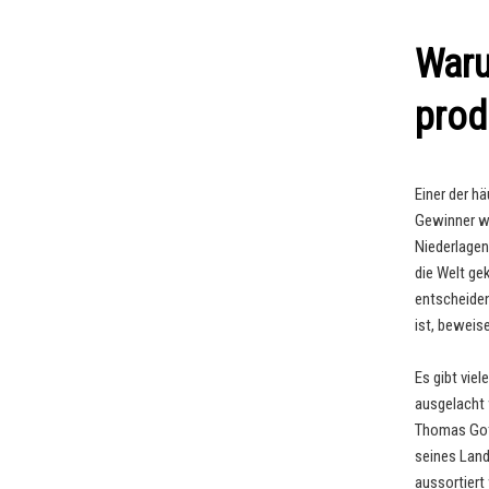
Waru
prod
Einer der h
Gewinner wü
Niederlagen
die Welt ge
entscheiden
ist, beweise
Es gibt vie
ausgelacht 
Thomas Gott
seines Land
aussortiert