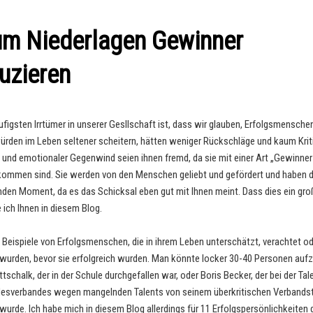
m Niederlagen Gewinner
uzieren
äufigsten Irrtümer in unserer Gesllschaft ist, dass wir glauben, Erfolgsmensche
rden im Leben seltener scheitern, hätten weniger Rückschläge und kaum Kriti
 und emotionaler Gegenwind seien ihnen fremd, da sie mit einer Art „Gewinner
kommen sind. Sie werden von den Menschen geliebt und gefördert und haben 
den Moment, da es das Schicksal eben gut mit Ihnen meint. Dass dies ein groß
 ich Ihnen in diesem Blog.
le Beispiele von Erfolgsmenschen, die in ihrem Leben unterschätzt, verachtet o
wurden, bevor sie erfolgreich wurden. Man könnte locker 30-40 Personen aufz
schalk, der in der Schule durchgefallen war, oder Boris Becker, der bei der Ta
esverbandes wegen mangelnden Talents von seinem überkritischen Verbandst
 wurde. Ich habe mich in diesem Blog allerdings für 11 Erfolgspersönlichkeiten 