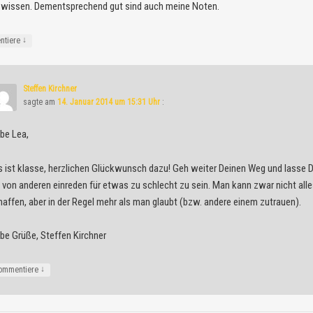
 wissen. Dementsprechend gut sind auch meine Noten.
↓
ntiere
Steffen Kirchner
sagte am
14. Januar 2014 um 15:31 Uhr
:
ebe Lea,
s ist klasse, herzlichen Glückwunsch dazu! Geh weiter Deinen Weg und lasse D
e von anderen einreden für etwas zu schlecht zu sein. Man kann zwar nicht alle
haffen, aber in der Regel mehr als man glaubt (bzw. andere einem zutrauen).
ebe Grüße, Steffen Kirchner
↓
ommentiere