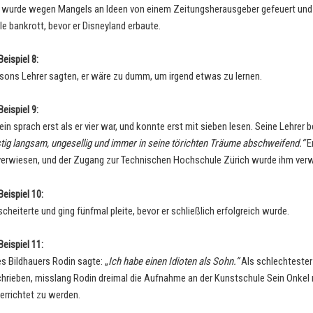
 wurde wegen Mangels an Ideen von einem Zeitungsherausgeber gefeuert und
e bankrott, bevor er Disneyland erbaute.
eispiel 8:
ons Lehrer sagten, er wäre zu dumm, um irgend etwas zu lernen.
eispiel 9:
ein sprach erst als er vier war, und konnte erst mit sieben lesen. Seine Lehrer 
tig langsam, ungesellig und immer in seine törichten Träume abschweifend.“
E
verwiesen, und der Zugang zur Technischen Hochschule Zürich wurde ihm verw
eispiel 10:
cheiterte und ging fünfmal pleite, bevor er schließlich erfolgreich wurde.
eispiel 11:
es Bildhauers Rodin sagte: „
Ich habe einen Idioten als Sohn.“
Als schlechtester
hrieben, misslang Rodin dreimal die Aufnahme an der Kunstschule Sein Onkel 
terrichtet zu werden.