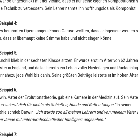
ar so ungeschickt mit der Violine, dass er nur seine eigenen Kompositionen s
ne Technik zu verbessern. Sein Lehrer nannte ihn hoffnungslos als Komponist.
eispiel 4:
des berühmten Opernsängers Enrico Caruso wollten, dass er Ingenieur werden so
e, dass er überhaupt keine Stimme habe und nicht singen könne.
eispiel 5:
chill blieb in der sechsten Klasse sitzen. Er wurde erst im Alter von 62 Jahren
ster in England, und da lag bereits ein Leben voller Niederlagen und Rückschläg
or nahezu jede Wahl bis dahin. Seine größten Beiträge leistete er im hohen Alter
eispiel 6:
in, Vater der Evolutionstheorie, gab eine Karriere in der Medizin auf. Sein Vat
eressierst dich für nichts als Schießen, Hunde und Ratten fangen.“
In seiner
hie schrieb Darwin:
„Ich wurde von all meinen Lehrern und von meinem Vater a
r Junge mit unterdurchschnittlicher Intelligenz angesehen.“
eispiel 7: