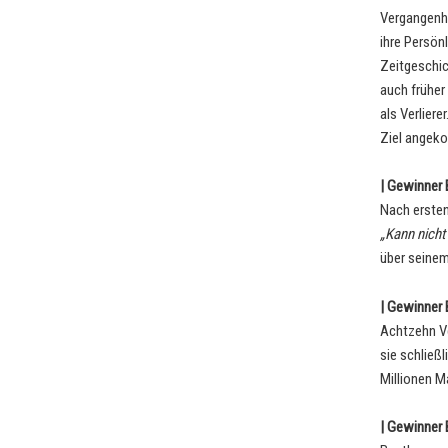
Vergangenhe
ihre Persön
Zeitgeschic
auch früher
als Verliere
Ziel angeko
| Gewinner B
Nach ersten
„Kann nicht
über seinem
| Gewinner B
Achtzehn Ve
sie schließl
Millionen Ma
| Gewinner B