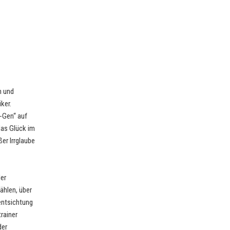
n und
ker.
-Gen“ auf
das Glück im
er Irrglaube
der
ählen, über
lentsichtung
rainer
der