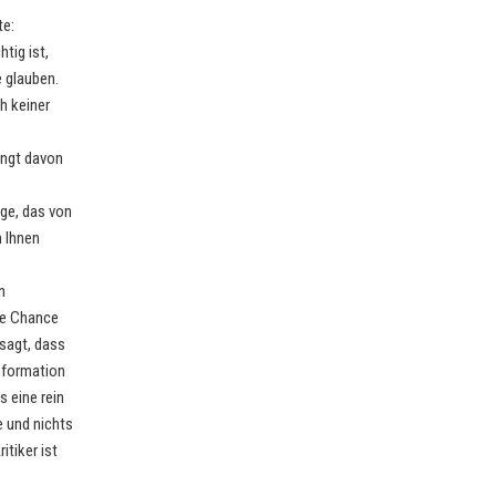
te:
tig ist,
e glauben.
h keiner
ängt davon
age, das von
n Ihnen
n
die Chance
sagt, dass
Information
 eine rein
e und nichts
itiker ist