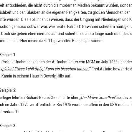
it entschieden, die nicht durch die modernen Medien bekannt wurden, sonder
lichkeit und den Glauben an die eigenen Fähigkeiten, zu großen Menschen der
hte wurden. Dies soll ihnen beweisen, dass der Umgang mit Niederlagen und Kr
 schon genauso schwer war, wie heute. Fakt ist: Gewinner scheitern häufiger 
r. Doch sie geben eben niemals auf und scheitern sich so lange nach oben, bis 
mmen sind. Hier meine dazu 11 gewählten Beispielpersonen:
eispiel 1:
 Probeaufnahmen, schrieb der Aufnahmeleiter von MGM im Jahr 1933 über de
 spielen! Etwas kahlköpfig! Kann ein bisschen tanzen!“
Fred Astaire bewahrte d
 Kamin in seinem Haus in Beverly Hills auf.
eispiel 2:
rleger lehnten Richard Bachs Geschichte über
„Die Möwe Jonathan“
ab, bevor
ich im Jahre 1970 veröffentlichte. Bis 1975 wurde sie allein in den USA mehr al
l verkauft.
eispiel 3: