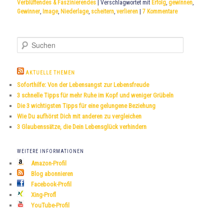
Verblüffendes & Faszinierendes
|
Verschlagwortet mit
Erfolg
,
gewinnen
,
Gewinner
,
Image
,
Niederlage
,
scheitern
,
verlieren
|
7
Kommentare
S
u
c
h
AKTUELLE THEMEN
e
Soforthilfe: Von der Lebensangst zur Lebensfreude
n
3 schnelle Tipps für mehr Ruhe im Kopf und weniger Grübeln
Die 3 wichtigsten Tipps für eine gelungene Beziehung
Wie Du aufhörst Dich mit anderen zu vergleichen
3 Glaubenssätze, die Dein Lebensglück verhindern
WEITERE INFORMATIONEN
Amazon-Profil
Blog abonnieren
Facebook-Profil
Xing-Profl
YouTube-Profil