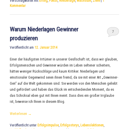
Verschlagwortet mit
Erfolg
,
Fokus
,
Niederlage
,
Wachstum
,
Ziele
|
1
Kommentar
Warum Niederlagen Gewinner
7
produzieren
Veröffentlicht am
12. Januar 2014
Einer der häufigsten Irrtümer in unserer Gesllschaft ist, dass wir glauben,
Erfolgsmenschen und Gewinner würden im Leben seltener scheitern,
hätten weniger Rückschläge und kaum Kritiker. Niederlagen und
emotionaler Gegenwind seien ihnen fremd, da sie mit einer Art „Gewinner-
Gen“ auf die Welt gekommen sind. Sie werden von den Menschen geliebt
und gefördert und haben das Glück im entscheidenden Moment, da es
das Schicksal eben gut mit Ihnen meint. Dass dies ein großer Irrglaube
ist, beweise ich Ihnen in diesem Blog.
Weiterlesen
→
Veröffentlicht unter
Erfolgsimpulse
,
Erfolgsstorys
,
Lebenslektionen
,