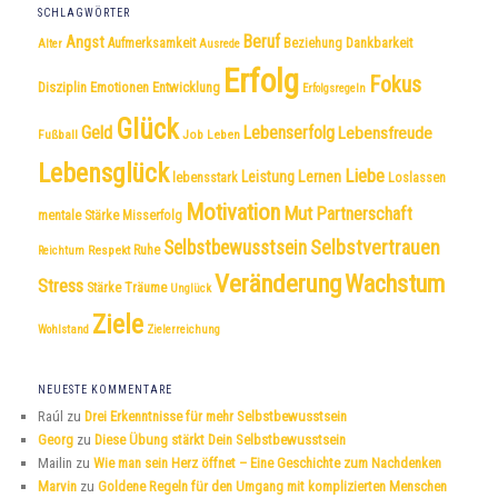
SCHLAGWÖRTER
Beruf
Angst
Dankbarkeit
Aufmerksamkeit
Beziehung
Alter
Ausrede
Erfolg
Fokus
Disziplin
Emotionen
Entwicklung
Erfolgsregeln
Glück
Geld
Lebenserfolg
Lebensfreude
Fußball
Job
Leben
Lebensglück
Liebe
Leistung
Lernen
lebensstark
Loslassen
Motivation
Mut
Partnerschaft
mentale Stärke
Misserfolg
Selbstvertrauen
Selbstbewusstsein
Respekt
Ruhe
Reichtum
Veränderung
Wachstum
Stress
Träume
Stärke
Unglück
Ziele
Wohlstand
Zielerreichung
NEUESTE KOMMENTARE
Raúl
zu
Drei Erkenntnisse für mehr Selbstbewusstsein
Georg
zu
Diese Übung stärkt Dein Selbstbewusstsein
Mailin
zu
Wie man sein Herz öffnet – Eine Geschichte zum Nachdenken
Marvin
zu
Goldene Regeln für den Umgang mit komplizierten Menschen