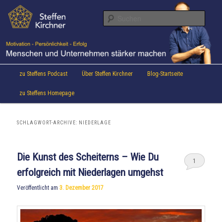
Aktuelles von Speaker & Motivationstrainer Steffen Kirchner
Zum
Zum
Inhalt
sekundären
Suche
wechseln
Inhalt
wechseln
Steffen Kirchner Blog
Hauptmenü
zu Steffens Podcast
Über Steffen Kirchner
Blog-Startseite
zu Steffens Homepage
SCHLAGWORT-ARCHIVE:
NIEDERLAGE
Die Kunst des Scheiterns – Wie Du
1
erfolgreich mit Niederlagen umgehst
Veröffentlicht am
3. Dezember 2017