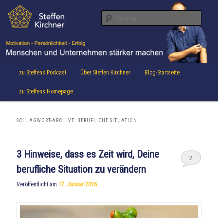
Aktuelles von Speaker & Motivationstrainer Steffen Kirchner
Zum
Zum
Inhalt
sekundären
Suche
wechseln
Inhalt
wechseln
Steffen Kirchner Blog
Hauptmenü
zu Steffens Podcast
Über Steffen Kirchner
Blog-Startseite
zu Steffens Homepage
SCHLAGWORT-ARCHIVE:
BERUFLICHE SITUATION
3 Hinweise, dass es Zeit wird, Deine
2
berufliche Situation zu verändern
Veröffentlicht am
17. Januar 2016