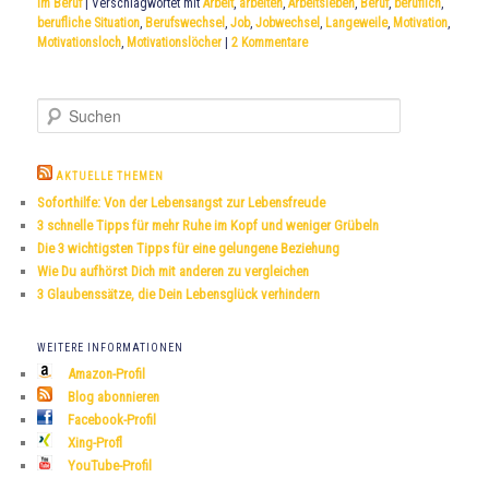
im Beruf
|
Verschlagwortet mit
Arbeit
,
arbeiten
,
Arbeitsleben
,
Beruf
,
beruflich
,
berufliche Situation
,
Berufswechsel
,
Job
,
Jobwechsel
,
Langeweile
,
Motivation
,
Motivationsloch
,
Motivationslöcher
|
2
Kommentare
S
u
c
h
AKTUELLE THEMEN
e
Soforthilfe: Von der Lebensangst zur Lebensfreude
n
3 schnelle Tipps für mehr Ruhe im Kopf und weniger Grübeln
Die 3 wichtigsten Tipps für eine gelungene Beziehung
Wie Du aufhörst Dich mit anderen zu vergleichen
3 Glaubenssätze, die Dein Lebensglück verhindern
WEITERE INFORMATIONEN
Amazon-Profil
Blog abonnieren
Facebook-Profil
Xing-Profl
YouTube-Profil