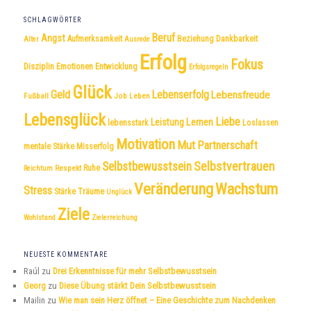
SCHLAGWÖRTER
Beruf
Angst
Dankbarkeit
Aufmerksamkeit
Beziehung
Alter
Ausrede
Erfolg
Fokus
Disziplin
Emotionen
Entwicklung
Erfolgsregeln
Glück
Geld
Lebenserfolg
Lebensfreude
Fußball
Job
Leben
Lebensglück
Liebe
Leistung
Lernen
lebensstark
Loslassen
Motivation
Mut
Partnerschaft
mentale Stärke
Misserfolg
Selbstvertrauen
Selbstbewusstsein
Respekt
Ruhe
Reichtum
Veränderung
Wachstum
Stress
Träume
Stärke
Unglück
Ziele
Wohlstand
Zielerreichung
NEUESTE KOMMENTARE
Raúl
zu
Drei Erkenntnisse für mehr Selbstbewusstsein
Georg
zu
Diese Übung stärkt Dein Selbstbewusstsein
Mailin
zu
Wie man sein Herz öffnet – Eine Geschichte zum Nachdenken