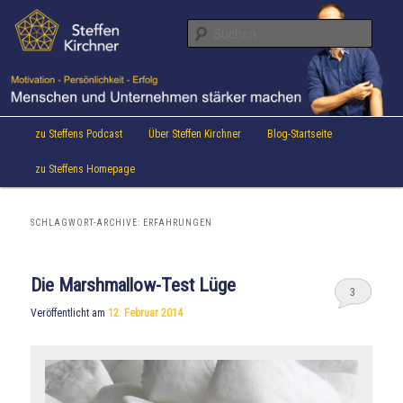
Aktuelles von Speaker & Motivationstrainer Steffen Kirchner
Zum
Zum
Inhalt
sekundären
Suche
wechseln
Inhalt
wechseln
Steffen Kirchner Blog
Hauptmenü
zu Steffens Podcast
Über Steffen Kirchner
Blog-Startseite
zu Steffens Homepage
SCHLAGWORT-ARCHIVE:
ERFAHRUNGEN
Die Marshmallow-Test Lüge
3
Veröffentlicht am
12. Februar 2014