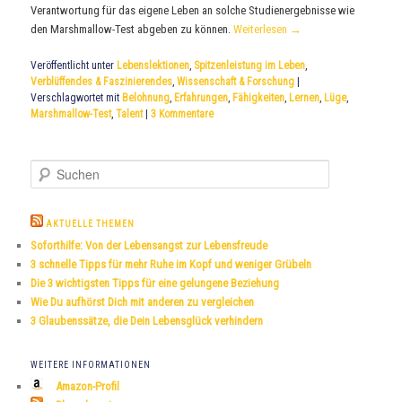
Verantwortung für das eigene Leben an solche Studienergebnisse wie
den Marshmallow-Test abgeben zu können.
Weiterlesen
→
Veröffentlicht unter
Lebenslektionen
,
Spitzenleistung im Leben
,
Verblüffendes & Faszinierendes
,
Wissenschaft & Forschung
|
Verschlagwortet mit
Belohnung
,
Erfahrungen
,
Fähigkeiten
,
Lernen
,
Lüge
,
Marshmallow-Test
,
Talent
|
3
Kommentare
S
u
c
h
AKTUELLE THEMEN
e
Soforthilfe: Von der Lebensangst zur Lebensfreude
n
3 schnelle Tipps für mehr Ruhe im Kopf und weniger Grübeln
Die 3 wichtigsten Tipps für eine gelungene Beziehung
Wie Du aufhörst Dich mit anderen zu vergleichen
3 Glaubenssätze, die Dein Lebensglück verhindern
WEITERE INFORMATIONEN
Amazon-Profil