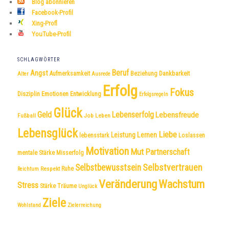
Blog abonnieren
Facebook-Profil
Xing-Profl
YouTube-Profil
SCHLAGWÖRTER
Beruf
Angst
Dankbarkeit
Aufmerksamkeit
Beziehung
Alter
Ausrede
Erfolg
Fokus
Disziplin
Emotionen
Entwicklung
Erfolgsregeln
Glück
Geld
Lebenserfolg
Lebensfreude
Fußball
Job
Leben
Lebensglück
Liebe
Leistung
Lernen
lebensstark
Loslassen
Motivation
Mut
Partnerschaft
mentale Stärke
Misserfolg
Selbstvertrauen
Selbstbewusstsein
Respekt
Ruhe
Reichtum
Veränderung
Wachstum
Stress
Träume
Stärke
Unglück
Ziele
Wohlstand
Zielerreichung