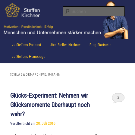
Aktuelles von Speaker & Motivationstrainer Steffen Kirchner
Zum
Zum
Inhalt
sekundären
Suche
wechseln
Inhalt
wechseln
Steffen Kirchner Blog
Hauptmenü
zu Steffens Podcast
Über Steffen Kirchner
Blog-Startseite
zu Steffens Homepage
SCHLAGWORT-ARCHIVE:
U-BAHN
Glücks-Experiment: Nehmen wir
3
Glücksmomente überhaupt noch
wahr?
Veröffentlicht am
20. Juli 2016