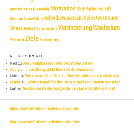
Motivation
Mut
Partnerschaft
mentale Stärke
Misserfolg
Selbstvertrauen
Selbstbewusstsein
Respekt
Ruhe
Reichtum
Veränderung
Wachstum
Stress
Träume
Stärke
Unglück
Ziele
Wohlstand
Zielerreichung
NEUESTE KOMMENTARE
Raúl
zu
Drei Erkenntnisse für mehr Selbstbewusstsein
Georg
zu
Diese Übung stärkt Dein Selbstbewusstsein
Mailin
zu
Wie man sein Herz öffnet – Eine Geschichte zum Nachdenken
Marvin
zu
Goldene Regeln für den Umgang mit komplizierten Menschen
kurt
zu
Wie das Gesetz des Ausgleichs Dein Leben positiv verändert
https://www.steffenkirchner.de/impressum.htm
https://www.steffenkirchner.de/datenschutz.htm