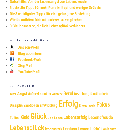
Soforthilfe: Von der Lebensangst zur Lebensfreude
n
3 schnelle Tipps für mehr Ruhe im Kopf und weniger Grübeln
Die 3 wichtigsten Tipps für eine gelungene Beziehung
Wie Du aufhörst Dich mit anderen zu vergleichen
3 Glaubenssätze, die Dein Lebensglück verhindern
WEITERE INFORMATIONEN
Amazon-Profil
Blog abonnieren
Facebook-Profil
Xing-Profl
YouTube-Profil
SCHLAGWÖRTER
Beruf
Angst
Dankbarkeit
Aufmerksamkeit
Beziehung
Alter
Ausrede
Erfolg
Fokus
Disziplin
Emotionen
Entwicklung
Erfolgsregeln
Glück
Geld
Lebenserfolg
Lebensfreude
Fußball
Job
Leben
Lebensglück
Liebe
Leistung
Lernen
lebensstark
Loslassen