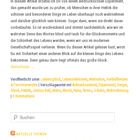
In diesem Artikel erzähle ich Dir von einem eindrucksvollen Experiment,
das gemacht wurde um zu prüfen, ob Menschen in ihrer Hektik die
schönen und besonderen Dinge im Leben überhaupt noch wahrnehmen
und darüber glücklich sein können. Sogar dann, wenn sie direkt daran
vorbeilaufen. Es ist erschreckend und stimmt nachdenklich, wie wir im
wahrsten Sinne des Wortes blind und taub für die Glücksmomente und
die Schönheit des Lebens werden, wenn wir uns im modernen
Gesellschaftsspiel verlieren. Wenn Du diesen Artikel gelesen hast, wirst
Du mit Sicherheit einen anderen Blick auf die kleinen Dinge des Lebens
bekommen. Denn genau darin liegt oftmals das große Glück.
Weiterlesen
→
Veröffentlicht unter
Lebensglück
,
Lebenslektionen
,
Motivation
,
Verblüffendes
& Faszinierendes
|
Verschlagwortet mit
Aufmerksamkeit
,
Experiment
,
Geiger
,
Glück
,
Hektik
,
Joshua Bell
,
Metro
,
Musik
,
Ruhe
,
Stress
,
U-Bahn
,
Wahrnehmung
|
3
Kommentare
S
u
c
h
AKTUELLE THEMEN
e