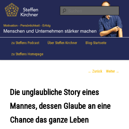
Aktuelles von Speaker & Motivationstrainer Steffen Kirchner
Zum
Inhalt
Suche
wechseln
Steffen Kirchner Blog
Hauptmenü
zu Steffens Podcast
Über Steffen Kirchner
Blog-Startseite
zu Steffens Homepage
Beitrags-
←
Zurück
Weiter
→
Navigation
Die unglaubliche Story eines
Mannes, dessen Glaube an eine
Chance das ganze Leben