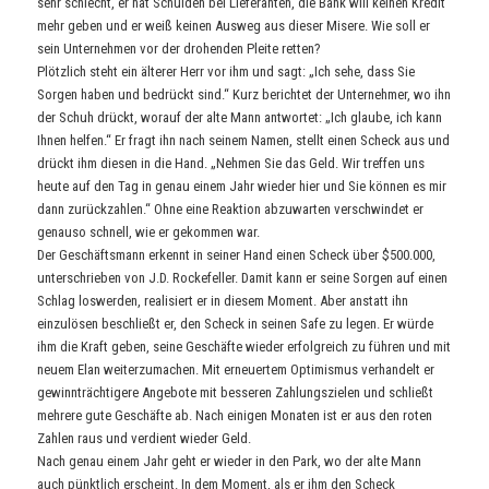
sehr schlecht, er hat Schulden bei Lieferanten, die Bank will keinen Kredit
mehr geben und er weiß keinen Ausweg aus dieser Misere. Wie soll er
sein Unternehmen vor der drohenden Pleite retten?
Plötzlich steht ein älterer Herr vor ihm und sagt: „Ich sehe, dass Sie
Sorgen haben und bedrückt sind.“ Kurz berichtet der Unternehmer, wo ihn
der Schuh drückt, worauf der alte Mann antwortet: „Ich glaube, ich kann
Ihnen helfen.“ Er fragt ihn nach seinem Namen, stellt einen Scheck aus und
drückt ihm diesen in die Hand. „Nehmen Sie das Geld. Wir treffen uns
heute auf den Tag in genau einem Jahr wieder hier und Sie können es mir
dann zurückzahlen.“ Ohne eine Reaktion abzuwarten verschwindet er
genauso schnell, wie er gekommen war.
Der Geschäftsmann erkennt in seiner Hand einen Scheck über $500.000,
unterschrieben von J.D. Rockefeller. Damit kann er seine Sorgen auf einen
Schlag loswerden, realisiert er in diesem Moment. Aber anstatt ihn
einzulösen beschließt er, den Scheck in seinen Safe zu legen. Er würde
ihm die Kraft geben, seine Geschäfte wieder erfolgreich zu führen und mit
neuem Elan weiterzumachen. Mit erneuertem Optimismus verhandelt er
gewinnträchtigere Angebote mit besseren Zahlungszielen und schließt
mehrere gute Geschäfte ab. Nach einigen Monaten ist er aus den roten
Zahlen raus und verdient wieder Geld.
Nach genau einem Jahr geht er wieder in den Park, wo der alte Mann
auch pünktlich erscheint. In dem Moment, als er ihm den Scheck