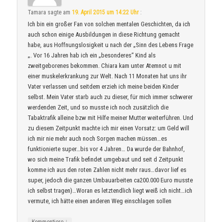
Tamara
sagte am
19. April 2015 um 14:22 Uhr
:
Ich bin ein großer Fan von solchen mentalen Geschichten, da ich
auch schon einige Ausbildungen in diese Richtung gemacht
habe, aus Hoffnungslosigkeit u nach der „Sinn des Lebens Frage
„. Vor 16 Jahren hab ich ein „besonderes“ Kind als
zweitgeborenes bekommen. Chiara kam unter Atemnot u mit
einer muskelerkrankung zur Welt. Nach 11 Monaten hat uns ihr
Vater verlassen und seitdem erzieh ich meine beiden Kinder
selbst. Mein Vater starb auch zu dieser, für mich immer schwerer
werdenden Zeit, und so musste ich noch zusätzlich die
Tabaktrafik alleine bzw mit Hilfe meiner Mutter weiterführen. Und
zu diesem Zeitpunkt machte ich mir einen Vorsatz: um Geld will
ich mir nie mehr auch noch Sorgen machen müssen…es
funktionierte super…bis vor 4 Jahren… Da wurde der Bahnhof,
wo sich meine Trafik befindet umgebaut und seit d Zeitpunkt
komme ich aus den roten Zahlen nicht mehr raus…davor lief es
super, jedoch die ganzen Umbauarbeiten ca200.000 Euro musste
ich selbst tragen)…Woran es letztendlich liegt weiß ich nicht…ich
vermute, ich hätte einen anderen Weg einschlagen sollen
↓