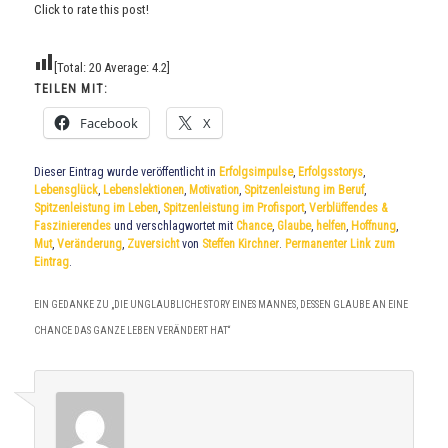
Click to rate this post!
[Total:
20
Average:
4.2
]
TEILEN MIT:
Facebook
X
Dieser Eintrag wurde veröffentlicht in
Erfolgsimpulse
,
Erfolgsstorys
,
Lebensglück
,
Lebenslektionen
,
Motivation
,
Spitzenleistung im Beruf
,
Spitzenleistung im Leben
,
Spitzenleistung im Profisport
,
Verblüffendes &
Faszinierendes
und verschlagwortet mit
Chance
,
Glaube
,
helfen
,
Hoffnung
,
Mut
,
Veränderung
,
Zuversicht
von
Steffen Kirchner
.
Permanenter Link zum
Eintrag
.
EIN GEDANKE ZU „
DIE UNGLAUBLICHE STORY EINES MANNES, DESSEN GLAUBE AN EINE
CHANCE DAS GANZE LEBEN VERÄNDERT HAT
“