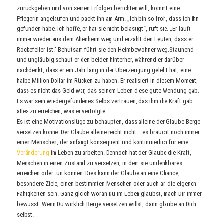
zurückgeben und von seinen Erfolgen berichten will, kommt eine
Pflegerin angelaufen und packt ihn am Arm. „Ich bin so froh, dass ich ihn
gefunden habe. Ich hoffe, er hat sie nicht belästigt“, ruft sie. „Er läuft
immer wieder aus dem Altenheim weg und erzählt den Leuten, dass er
Rockefeller ist.“ Behutsam führt sie den Heimbewohner weg.Staunend
und ungläubig schaut er den beiden hinterher, während er darüber
nachdenkt, dass er ein Jahr lang in der Überzeugung gelebt hat, eine
halbe Million Dollar im Rücken zu haben. Er realisiert in diesem Moment,
dass es nicht das Geld war, das seinem Leben diese gute Wendung gab.
Es war sein wiedergefundenes Selbstvertrauen, das ihm die Kraft gab
alles zu erreichen, was er verfolgte.
Es ist eine Motivationslüge zu behaupten, dass alleine der Glaube Berge
versetzen könne. Der Glaube alleine reicht nicht – es braucht noch immer
einen Menschen, der anfängt konsequent und kontinuierlich für eine
Veränderung
im Leben zu arbeiten. Dennoch hat der Glaube die Kraft,
Menschen in einen Zustand zu versetzen, in dem sie undenkbares
erreichen oder tun können. Dies kann der Glaube an eine Chance,
besondere Ziele, einen bestimmten Menschen oder auch an die eigenen
Fähigkeiten sein. Ganz gleich woran Du im Leben glaubst, mach Dir immer
bewusst: Wenn Du wirklich Berge versetzen willst, dann glaube an Dich
selbst.