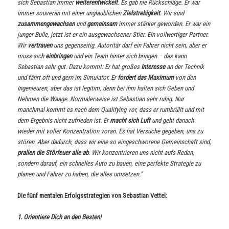
sich Sebastian immer
weiterentwickelt
. Es gab nie Rückschläge. Er war
immer souverän mit einer unglaublichen
Zielstrebigkeit
. Wir sind
zusammengewachsen
und
gemeinsam
immer stärker geworden. Er war ein
junger Bulle, jetzt ist er ein ausgewachsener Stier. Ein vollwertiger Partner.
Wir
vertrauen
uns gegenseitig. Autoritär darf ein Fahrer nicht sein, aber er
muss sich
einbringen
und ein Team hinter sich bringen – das kann
Sebastian sehr gut. Dazu kommt: Er hat großes
Interesse
an der Technik
und fährt oft und gern im Simulator. Er
fordert das Maximum
von den
Ingenieuren, aber das ist legitim, denn bei ihm halten sich Geben und
Nehmen die Waage. Normalerweise ist Sebastian sehr ruhig. Nur
manchmal kommt es nach dem Qualifying vor, dass er rumbrüllt und mit
dem Ergebnis nicht zufrieden ist. Er
macht sich Luft
und geht danach
wieder mit voller Konzentration voran. Es hat Versuche gegeben, uns zu
stören. Aber dadurch, dass wir eine so eingeschworene Gemeinschaft sind,
prallen die Störfeuer alle ab
. Wir konzentrieren uns nicht aufs Reden,
sondern darauf, ein schnelles Auto zu bauen, eine perfekte Strategie zu
planen und Fahrer zu haben, die alles umsetzen.“
Die fünf mentalen Erfolgsstrategien von Sebastian Vettel:
1. Orientiere Dich an den Besten!