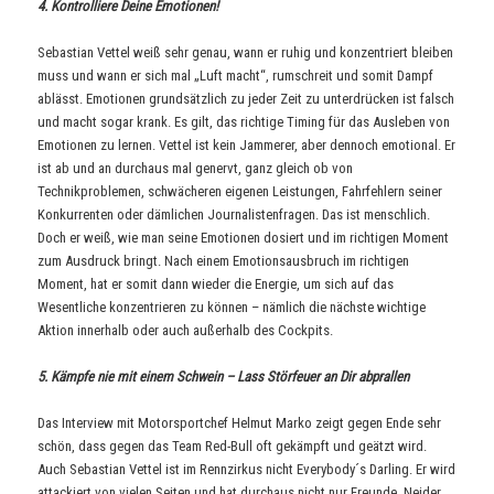
4. Kontrolliere Deine Emotionen!
Sebastian Vettel weiß sehr genau, wann er ruhig und konzentriert bleiben
muss und wann er sich mal „Luft macht“, rumschreit und somit Dampf
ablässt. Emotionen grundsätzlich zu jeder Zeit zu unterdrücken ist falsch
und macht sogar krank. Es gilt, das richtige Timing für das Ausleben von
Emotionen zu lernen. Vettel ist kein Jammerer, aber dennoch emotional. Er
ist ab und an durchaus mal genervt, ganz gleich ob von
Technikproblemen, schwächeren eigenen Leistungen, Fahrfehlern seiner
Konkurrenten oder dämlichen Journalistenfragen. Das ist menschlich.
Doch er weiß, wie man seine Emotionen dosiert und im richtigen Moment
zum Ausdruck bringt. Nach einem Emotionsausbruch im richtigen
Moment, hat er somit dann wieder die Energie, um sich auf das
Wesentliche konzentrieren zu können – nämlich die nächste wichtige
Aktion innerhalb oder auch außerhalb des Cockpits.
5. Kämpfe nie mit einem Schwein – Lass Störfeuer an Dir abprallen
Das Interview mit Motorsportchef Helmut Marko zeigt gegen Ende sehr
schön, dass gegen das Team Red-Bull oft gekämpft und geätzt wird.
Auch Sebastian Vettel ist im Rennzirkus nicht Everybody´s Darling. Er wird
attackiert von vielen Seiten und hat durchaus nicht nur Freunde. Neider