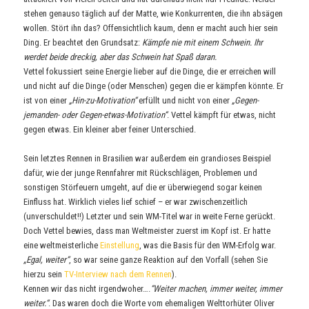
stehen genauso täglich auf der Matte, wie Konkurrenten, die ihn absägen
wollen. Stört ihn das? Offensichtlich kaum, denn er macht auch hier sein
Ding. Er beachtet den Grundsatz:
Kämpfe nie mit einem Schwein. Ihr
werdet beide dreckig, aber das Schwein hat Spaß daran.
Vettel fokussiert seine Energie lieber auf die Dinge, die er erreichen will
und nicht auf die Dinge (oder Menschen) gegen die er kämpfen könnte. Er
ist von einer
„Hin-zu-Motivation“
erfüllt und nicht von einer
„Gegen-
jemanden- oder Gegen-etwas-Motivation“
. Vettel kämpft für etwas, nicht
gegen etwas. Ein kleiner aber feiner Unterschied.
Sein letztes Rennen in Brasilien war außerdem ein grandioses Beispiel
dafür, wie der junge Rennfahrer mit Rückschlägen, Problemen und
sonstigen Störfeuern umgeht, auf die er überwiegend sogar keinen
Einfluss hat. Wirklich vieles lief schief – er war zwischenzeitlich
(unverschuldet!!) Letzter und sein WM-Titel war in weite Ferne gerückt.
Doch Vettel bewies, dass man Weltmeister zuerst im Kopf ist. Er hatte
eine weltmeisterliche
Einstellung
, was die Basis für den WM-Erfolg war.
„Egal, weiter“
, so war seine ganze Reaktion auf den Vorfall (sehen Sie
hierzu sein
TV-Interview nach dem Rennen
).
Kennen wir das nicht irgendwoher….
“Weiter machen, immer weiter, immer
weiter.“
. Das waren doch die Worte vom ehemaligen Welttorhüter Oliver