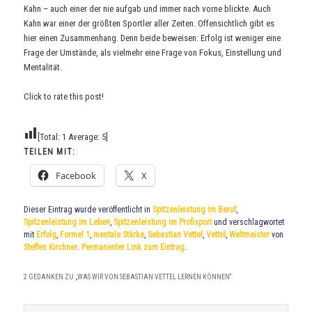
Kahn – auch einer der nie aufgab und immer nach vorne blickte. Auch
Kahn war einer der größten Sportler aller Zeiten. Offensichtlich gibt es
hier einen Zusammenhang. Denn beide beweisen: Erfolg ist weniger eine
Frage der Umstände, als vielmehr eine Frage von Fokus, Einstellung und
Mentalität.
Click to rate this post!
[Total:
1
Average:
5
]
TEILEN MIT:
Facebook
X
Dieser Eintrag wurde veröffentlicht in
Spitzenleistung im Beruf
,
Spitzenleistung im Leben
,
Spitzenleistung im Profisport
und verschlagwortet
mit
Erfolg
,
Formel 1
,
mentale Stärke
,
Sebastian Vettel
,
Vettel
,
Weltmeister
von
Steffen Kirchner
.
Permanenter Link zum Eintrag
.
2 GEDANKEN ZU „
WAS WIR VON SEBASTIAN VETTEL LERNEN KÖNNEN
“