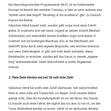
Das Neurolinguistischen Programmieren (NLP), ist ein bedeutendes
Konzept im Bereich des mentalen Trainings, in dem es unter anderem eine
Technik unter dem Begriff “Modeling of the excellence” gibt. Zu Deutsch:
Kopiere die Besten.
Sebastian Vettel kopiert nicht, sondern geht sogar noch einen Schritt
weiter. Er orientierte sich seit seiner Jugend an seinem Vorbild (Michael
Schumacher) und entwickelte dessen Exzellenz sogar noch weiter. Er
orientiert sich am bisherigen Maximum, also an der Benchmark und
übertrifft diese durch seine eigenen Ansprüche, sein enormes Interesse
und seine Zielstrebigkeit. Er gibt sich nicht damit zufrieden, etwas
Bestehendes zu erreichen, sondern will das Ganze zu seinem „eigenen
Ding“ weiterentwickeln. Damit überschreitet er bisher dagewesen
Grenzen.
2. Plane Deine Karriere und setz Dir sehr hohe Ziele!
Sebastian Vettel hat nichts dem Zufall überlassen. Seit seiner Kindheit
hatte er seine Ziele und Träume klar vor Augen. Doch träumen alleine
genügt nicht, denn die Vorstellungskraft ist nur der Motor des Ganzen.
Es braucht auch einen Fahrer, der täglich das tut, was zu tun ist, um den
Traum Wirklichkeit werden zu lassen. Vettel ist ein akribischer Arbeiter