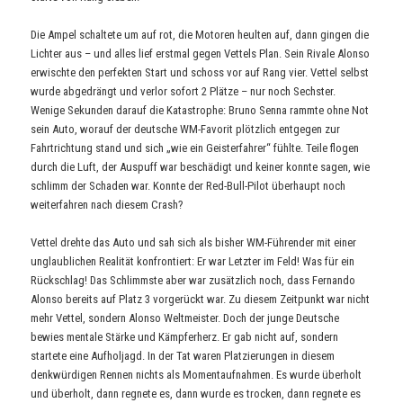
Die Ampel schaltete um auf rot, die Motoren heulten auf, dann gingen die
Lichter aus – und alles lief erstmal gegen Vettels Plan. Sein Rivale Alonso
erwischte den perfekten Start und schoss vor auf Rang vier. Vettel selbst
wurde abgedrängt und verlor sofort 2 Plätze – nur noch Sechster.
Wenige Sekunden darauf die Katastrophe: Bruno Senna rammte ohne Not
sein Auto, worauf der deutsche WM-Favorit plötzlich entgegen zur
Fahrtrichtung stand und sich „wie ein Geisterfahrer“ fühlte. Teile flogen
durch die Luft, der Auspuff war beschädigt und keiner konnte sagen, wie
schlimm der Schaden war. Konnte der Red-Bull-Pilot überhaupt noch
weiterfahren nach diesem Crash?
Vettel drehte das Auto und sah sich als bisher WM-Führender mit einer
unglaublichen Realität konfrontiert: Er war Letzter im Feld! Was für ein
Rückschlag! Das Schlimmste aber war zusätzlich noch, dass Fernando
Alonso bereits auf Platz 3 vorgerückt war. Zu diesem Zeitpunkt war nicht
mehr Vettel, sondern Alonso Weltmeister. Doch der junge Deutsche
bewies mentale Stärke und Kämpferherz. Er gab nicht auf, sondern
startete eine Aufholjagd. In der Tat waren Platzierungen in diesem
denkwürdigen Rennen nichts als Momentaufnahmen. Es wurde überholt
und überholt, dann regnete es, dann wurde es trocken, dann regnete es