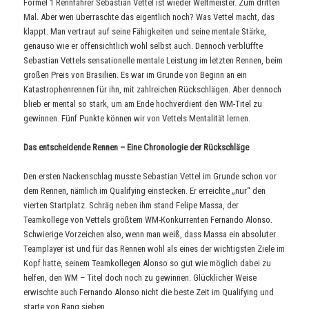
Formel 1 Rennfahrer Sebastian Vettel ist wieder Weltmeister. Zum dritten
Mal. Aber wen überraschte das eigentlich noch? Was Vettel macht, das
klappt. Man vertraut auf seine Fähigkeiten und seine mentale Stärke,
genauso wie er offensichtlich wohl selbst auch. Dennoch verblüffte
Sebastian Vettels sensationelle mentale Leistung im letzten Rennen, beim
großen Preis von Brasilien. Es war im Grunde von Beginn an ein
Katastrophenrennen für ihn, mit zahlreichen Rückschlägen. Aber dennoch
blieb er mental so stark, um am Ende hochverdient den WM-Titel zu
gewinnen. Fünf Punkte können wir von Vettels Mentalität lernen.
Das entscheidende Rennen – Eine Chronologie der Rückschläge
Den ersten Nackenschlag musste Sebastian Vettel im Grunde schon vor
dem Rennen, nämlich im Qualifying einstecken. Er erreichte „nur“ den
vierten Startplatz. Schräg neben ihm stand Felipe Massa, der
Teamkollege von Vettels größtem WM-Konkurrenten Fernando Alonso.
Schwierige Vorzeichen also, wenn man weiß, dass Massa ein absoluter
Teamplayer ist und für das Rennen wohl als eines der wichtigsten Ziele im
Kopf hatte, seinem Teamkollegen Alonso so gut wie möglich dabei zu
helfen, den WM – Titel doch noch zu gewinnen. Glücklicher Weise
erwischte auch Fernando Alonso nicht die beste Zeit im Qualifying und
starte von Rang sieben.