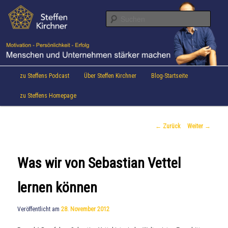
Aktuelles von Speaker & Motivationstrainer Steffen Kirchner
Zum
Inhalt
Suche
wechseln
Steffen Kirchner Blog
Hauptmenü
zu Steffens Podcast
Über Steffen Kirchner
Blog-Startseite
zu Steffens Homepage
Beitrags-
←
Zurück
Weiter
→
Navigation
Was wir von Sebastian Vettel
lernen können
Veröffentlicht am
28. November 2012