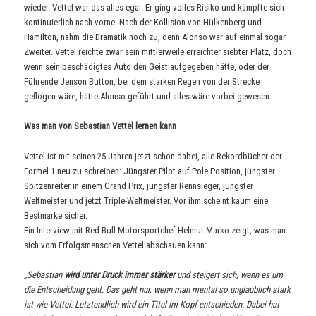
wieder. Vettel war das alles egal. Er ging volles Risiko und kämpfte sich
kontinuierlich nach vorne. Nach der Kollision von Hülkenberg und
Hamilton, nahm die Dramatik noch zu, denn Alonso war auf einmal sogar
Zweiter. Vettel reichte zwar sein mittlerweile erreichter siebter Platz, doch
wenn sein beschädigtes Auto den Geist aufgegeben hätte, oder der
Führende Jenson Button, bei dem starken Regen von der Strecke
geflogen wäre, hätte Alonso geführt und alles wäre vorbei gewesen.
Was man von Sebastian Vettel lernen kann
Vettel ist mit seinen 25 Jahren jetzt schon dabei, alle Rekordbücher der
Formel 1 neu zu schreiben: Jüngster Pilot auf Pole Position, jüngster
Spitzenreiter in einem Grand Prix, jüngster Rennsieger, jüngster
Weltmeister und jetzt Triple-Weltmeister. Vor ihm scheint kaum eine
Bestmarke sicher.
Ein Interview mit Red-Bull Motorsportchef Helmut Marko zeigt, was man
sich vom Erfolgsmenschen Vettel abschauen kann:
„Sebastian
wird unter Druck immer stärker
und steigert sich, wenn es um
die Entscheidung geht. Das geht nur, wenn man mental so unglaublich stark
ist wie Vettel. Letztendlich wird ein Titel im Kopf entschieden. Dabei hat