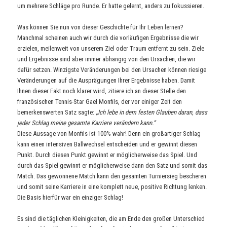
um mehrere Schläge pro Runde. Er hatte gelernt, anders zu fokussieren.
Was können Sie nun von dieser Geschichte für Ihr Leben lernen?
Manchmal scheinen auch wir durch die vorläufigen Ergebnisse die wir
erzielen, meilenweit von unserem Ziel oder Traum entfernt zu sein. Ziele
und Ergebnisse sind aber immer abhängig von den Ursachen, die wir
dafür setzen. Winzigste Veränderungen bei den Ursachen können riesige
Veränderungen auf die Ausprägungen Ihrer Ergebnisse haben. Damit
Ihnen dieser Fakt noch klarer wird, zitiere ich an dieser Stelle den
französischen Tennis-Star Gael Monfils, der vor einiger Zeit den
bemerkenswerten Satz sagte:
„Ich lebe in dem festen Glauben daran, dass
jeder Schlag meine gesamte Karriere verändern kann.“
Diese Aussage von Monfils ist 100% wahr! Denn ein großartiger Schlag
kann einen intensiven Ballwechsel entscheiden und er gewinnt diesen
Punkt. Durch diesen Punkt gewinnt er möglicherweise das Spiel. Und
durch das Spiel gewinnt er möglicherweise dann den Satz und somit das
Match. Das gewonnene Match kann den gesamten Turniersieg bescheren
und somit seine Karriere in eine komplett neue, positive Richtung lenken.
Die Basis hierfür war ein einziger Schlag!
Es sind die täglichen Kleinigkeiten, die am Ende den großen Unterschied