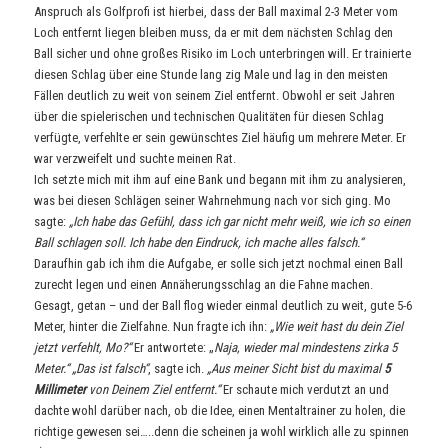
Anspruch als Golfprofi ist hierbei, dass der Ball maximal 2-3 Meter vom
Loch entfernt liegen bleiben muss, da er mit dem nächsten Schlag den
Ball sicher und ohne großes Risiko im Loch unterbringen will. Er trainierte
diesen Schlag über eine Stunde lang zig Male und lag in den meisten
Fällen deutlich zu weit von seinem Ziel entfernt. Obwohl er seit Jahren
über die spielerischen und technischen Qualitäten für diesen Schlag
verfügte, verfehlte er sein gewünschtes Ziel häufig um mehrere Meter. Er
war verzweifelt und suchte meinen Rat.
Ich setzte mich mit ihm auf eine Bank und begann mit ihm zu analysieren,
was bei diesen Schlägen seiner Wahrnehmung nach vor sich ging. Mo
sagte:
„Ich habe das Gefühl, dass ich gar nicht mehr weiß, wie ich so einen
Ball schlagen soll. Ich habe den Eindruck, ich mache alles falsch.“
Daraufhin gab ich ihm die Aufgabe, er solle sich jetzt nochmal einen Ball
zurecht legen und einen Annäherungsschlag an die Fahne machen.
Gesagt, getan – und der Ball flog wieder einmal deutlich zu weit, gute 5-6
Meter, hinter die Zielfahne. Nun fragte ich ihn:
„Wie weit hast du dein Ziel
jetzt verfehlt, Mo?“
Er antwortete: „
Naja, wieder mal mindestens zirka 5
Meter.“ „Das ist falsch“
, sagte ich.
„Aus meiner Sicht bist du maximal
5
Millimeter
von Deinem Ziel entfernt.“
Er schaute mich verdutzt an und
dachte wohl darüber nach, ob die Idee, einen Mentaltrainer zu holen, die
richtige gewesen sei…..denn die scheinen ja wohl wirklich alle zu spinnen