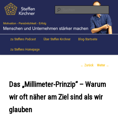
Aktuelles von Speaker & Motivationstrainer Steffen Kirchner
Zum
Inhalt
Suche
wechseln
Steffen Kirchner Blog
Hauptmenü
zu Steffens Podcast
Über Steffen Kirchner
Blog-Startseite
zu Steffens Homepage
Beitrags-
←
Zurück
Weiter
→
Navigation
Das „Millimeter-Prinzip“ – Warum
wir oft näher am Ziel sind als wir
glauben