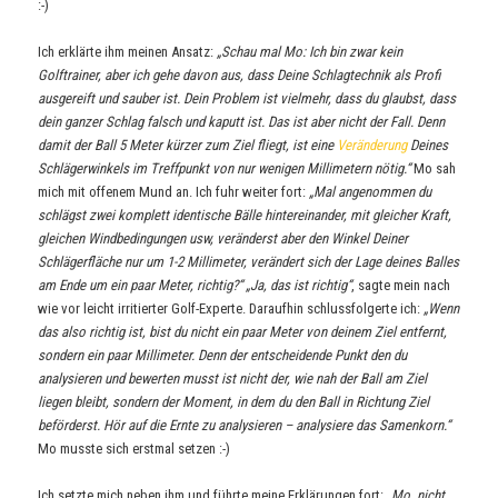
:-)
Ich erklärte ihm meinen Ansatz:
„Schau mal Mo: Ich bin zwar kein
Golftrainer, aber ich gehe davon aus, dass Deine Schlagtechnik als Profi
ausgereift und sauber ist. Dein Problem ist vielmehr, dass du glaubst, dass
dein ganzer Schlag falsch und kaputt ist. Das ist aber nicht der Fall. Denn
damit der Ball 5 Meter kürzer zum Ziel fliegt, ist eine
Veränderung
Deines
Schlägerwinkels im Treffpunkt von nur wenigen Millimetern nötig.“
Mo sah
mich mit offenem Mund an. Ich fuhr weiter fort:
„Mal angenommen du
schlägst zwei komplett identische Bälle hintereinander, mit gleicher Kraft,
gleichen Windbedingungen usw, veränderst aber den Winkel Deiner
Schlägerfläche nur um 1-2 Millimeter, verändert sich der Lage deines Balles
am Ende um ein paar Meter, richtig?“ „Ja, das ist richtig“
, sagte mein nach
wie vor leicht irritierter Golf-Experte. Daraufhin schlussfolgerte ich:
„Wenn
das also richtig ist, bist du nicht ein paar Meter von deinem Ziel entfernt,
sondern ein paar Millimeter. Denn der entscheidende Punkt den du
analysieren und bewerten musst ist nicht der, wie nah der Ball am Ziel
liegen bleibt, sondern der Moment, in dem du den Ball in Richtung Ziel
beförderst. Hör auf die Ernte zu analysieren – analysiere das Samenkorn.“
Mo musste sich erstmal setzen :-)
Ich setzte mich neben ihm und führte meine Erklärungen fort:
„Mo, nicht