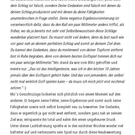
dein Schlag ist falsch, sondern Deine Gedanken sind falsch mit denen du
deinen Schlag produzierst und mit denen du deine Fähigkeiten
ununterbrochen in Frage stellst. Deine negative Ergebnisorientierung ist
verantwortlich dafür, dass du den Ball ein paar Millimeter anders triffst, als
früher, wo du ja bereits mit sehr viel Selbstbewusstsein diese Schläge
wunderbar platziert hast. Du musst nicht viel ändern, denn du bist nach wie
vor ganz nah an deinem perfekten Schlag und somit an deinem Ziel dran.
Du kannst den Gedanken, dass du meilenweit von deiner Topform entfernt
bist in Ruhe begraben, denn von deinem besten Golfspiel trennen dich nur
ein paar winzige Millimeter.“
Mo stand da wie vom Blitz getroffen und
meinte nur:
„Das ist das Intelligenteste, was ich in den letzten 10 Jahren
jemals über den Golfsport gehört habe. Und das von jemandem, der selbst
nicht mal wirklich Golf spielen kann – da muss ich mich jetzt erst nochmal
setzen.“
:-)
Mo´s Gesichtszüge lockerten sich plötzlich von einem Moment auf den
anderen. Er begann seine Fehler, seine Ergebnisse und somit auch seine
Fähigkeiten sowie sich selbst komplett neu zu bewerten. Der Gedanke,
dass er eigentlich ja gar nicht weit entfernt, sondern ganz nah an seinem
Ziel war, entspannte ihn total und nahm ihm einen ungeheuren Druck.
Unter dieser Lastbefreiung spielte er in den nächsten Wochen wieder viel
befreiter auf und verbesserte sein Spiel nur durch diese Neubewertung