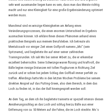
sehr weit auseinander liegen kann es sein, dass man das Meiste richtig
macht und nur eine Kleinigkeit für eine große Ergebnisänderung optimiert
werden muss.
Manchmal sind es winzige Kleinigkeiten am Anfang eines
Veränderungsprozesses, die einen enormen Unterschied im Ergebnis
ausmachen können. Ich erkläre Ihnen dieses Phänomen anhand eines
praktischen Beispiels aus meinem Berufsleben. Ich betreute als
Mentalcoach vor einiger Zeit einen Golfprofi namens „Mo“ (sein
Spitzname), und begleitete ihn auf einer seiner zahlreichen
Trainingsrunden. Ich sah Mo bei seiner Arbeit zu, die er erkennbar
exzellent beherrschte. Seine Schwünge waren flüssig und kraftvoll, die
Bälle legten riesige Distanzen mit tollen Flugkurven in Richtung Ziel
zurück und er schien bei jedem Schlag den Golfball immer perfekt zu
treffen. Allerdings hatte Mo in den letzten Wochen Probleme bei seinem
direkten Anspiel auf das Putting-Green, also dem Bereich, in dem das
Loch zu finden ist, in das der Ball hineingespielt werden soll.
An dem Tag, an dem ich ihn begleitete trainierte er speziell intensiv diesen
Annäherungsschlag an das Loch und schlug hierzu Bälle aus einer
Entfernung von ca. 50 Metern auf die Fahne, die im Loch steckte. Mo´s