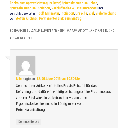
Erlebnisse
,
Spitzenleistung im Beruf
,
Spitzenleistung im Leben
,
Spitzenleistung im Profisport
,
Verblüffendes & Faszinierendes
und
verschlagwortet mit
Golf
,
Millimeter
,
Profisport
,
Ursache
,
Ziel
,
Zielerreichung
von
Steffen Kirchner
.
Permanenter Link zum Eintrag
.
3 GEDANKEN ZU „
DAS „MILLIMETER-PRINZIP“ – WARUM WIR OFT NÄHER AM ZIEL SIND
ALS WIR GLAUBEN
“
Nils
sagte am
12. Oktober 2013 um 10:59 Uhr
:
Sehr schöner Artikel – ein tolles Praxis Beispiel für das
Reframing und dafür wie wichtig es ist angebliche Probleme aus
anderen Blickwinkeln zu betrachten – denn unser
Ergebnisdenken hemmt sehr häufig unser volle
Potenzialentfaltung.
↓
Kommentiere