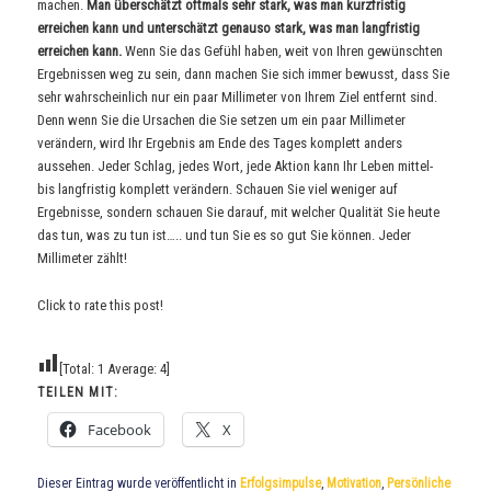
machen.
Man überschätzt oftmals sehr stark, was man kurzfristig
erreichen kann und unterschätzt genauso stark, was man langfristig
erreichen kann.
Wenn Sie das Gefühl haben, weit von Ihren gewünschten
Ergebnissen weg zu sein, dann machen Sie sich immer bewusst, dass Sie
sehr wahrscheinlich nur ein paar Millimeter von Ihrem Ziel entfernt sind.
Denn wenn Sie die Ursachen die Sie setzen um ein paar Millimeter
verändern, wird Ihr Ergebnis am Ende des Tages komplett anders
aussehen. Jeder Schlag, jedes Wort, jede Aktion kann Ihr Leben mittel-
bis langfristig komplett verändern. Schauen Sie viel weniger auf
Ergebnisse, sondern schauen Sie darauf, mit welcher Qualität Sie heute
das tun, was zu tun ist….. und tun Sie es so gut Sie können. Jeder
Millimeter zählt!
Click to rate this post!
[Total:
1
Average:
4
]
TEILEN MIT:
Facebook
X
Dieser Eintrag wurde veröffentlicht in
Erfolgsimpulse
,
Motivation
,
Persönliche