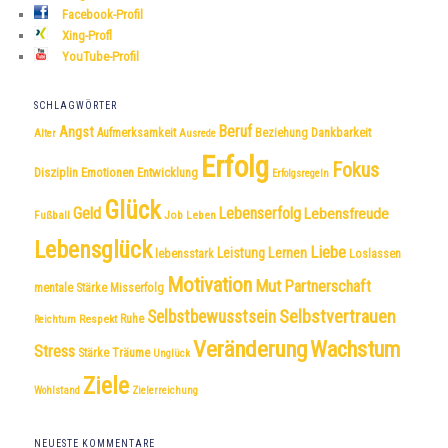
Facebook-Profil
Xing-Profl
YouTube-Profil
SCHLAGWÖRTER
Beruf
Angst
Dankbarkeit
Aufmerksamkeit
Beziehung
Alter
Ausrede
Erfolg
Fokus
Disziplin
Emotionen
Entwicklung
Erfolgsregeln
Glück
Geld
Lebenserfolg
Lebensfreude
Fußball
Job
Leben
Lebensglück
Liebe
Leistung
Lernen
lebensstark
Loslassen
Motivation
Mut
Partnerschaft
mentale Stärke
Misserfolg
Selbstvertrauen
Selbstbewusstsein
Respekt
Ruhe
Reichtum
Veränderung
Wachstum
Stress
Träume
Stärke
Unglück
Ziele
Wohlstand
Zielerreichung
NEUESTE KOMMENTARE