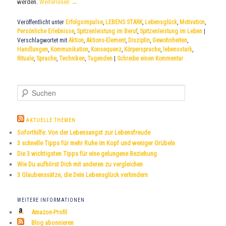
werden.
Weiterlesen
→
Veröffentlicht unter
Erfolgsimpulse
,
LEBENS STARK
,
Lebensglück
,
Motivation
,
Persönliche Erlebnisse
,
Spitzenleistung im Beruf
,
Spitzenleistung im Leben
|
Verschlagwortet mit
Aktion
,
Aktions-Element
,
Disziplin
,
Gewohnheiten
,
Handlungen
,
Kommunikation
,
Konsequenz
,
Körpersprache
,
lebensstark
,
Rituale
,
Sprache
,
Techniken
,
Tugenden
|
Schreibe einen Kommentar
S
u
c
h
AKTUELLE THEMEN
e
Soforthilfe: Von der Lebensangst zur Lebensfreude
n
3 schnelle Tipps für mehr Ruhe im Kopf und weniger Grübeln
Die 3 wichtigsten Tipps für eine gelungene Beziehung
Wie Du aufhörst Dich mit anderen zu vergleichen
3 Glaubenssätze, die Dein Lebensglück verhindern
WEITERE INFORMATIONEN
Amazon-Profil
Blog abonnieren