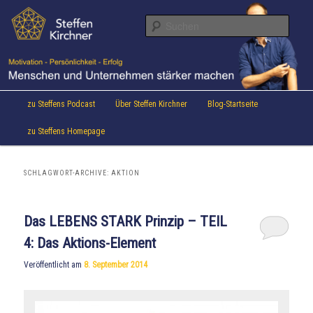
Aktuelles von Speaker & Motivationstrainer Steffen Kirchner
Zum
Zum
Inhalt
sekundären
Suche
wechseln
Inhalt
wechseln
Steffen Kirchner Blog
Hauptmenü
zu Steffens Podcast
Über Steffen Kirchner
Blog-Startseite
zu Steffens Homepage
SCHLAGWORT-ARCHIVE:
AKTION
Das LEBENS STARK Prinzip – TEIL
4: Das Aktions-Element
Veröffentlicht am
8. September 2014