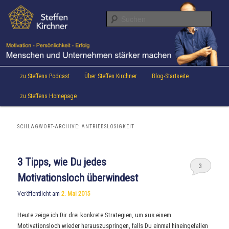
Aktuelles von Speaker & Motivationstrainer Steffen Kirchner
Zum
Zum
Inhalt
sekundären
Suche
wechseln
Inhalt
wechseln
Steffen Kirchner Blog
Hauptmenü
zu Steffens Podcast
Über Steffen Kirchner
Blog-Startseite
zu Steffens Homepage
SCHLAGWORT-ARCHIVE:
ANTRIEBSLOSIGKEIT
3 Tipps, wie Du jedes
3
Motivationsloch überwindest
Veröffentlicht am
2. Mai 2015
Heute zeige ich Dir drei konkrete Strategien, um aus einem
Motivationsloch wieder herauszuspringen, falls Du einmal hineingefallen