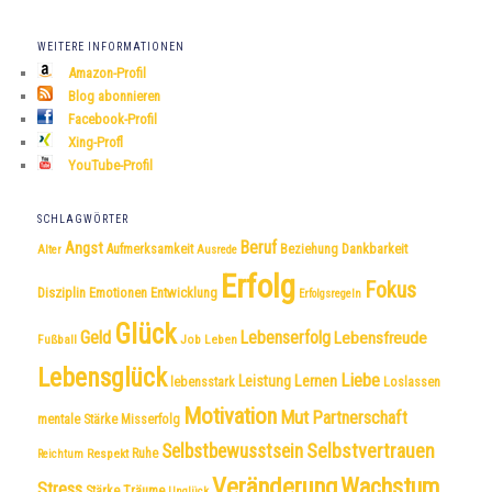
WEITERE INFORMATIONEN
Amazon-Profil
Blog abonnieren
Facebook-Profil
Xing-Profl
YouTube-Profil
SCHLAGWÖRTER
Beruf
Angst
Dankbarkeit
Aufmerksamkeit
Beziehung
Alter
Ausrede
Erfolg
Fokus
Disziplin
Emotionen
Entwicklung
Erfolgsregeln
Glück
Geld
Lebenserfolg
Lebensfreude
Fußball
Job
Leben
Lebensglück
Liebe
Leistung
Lernen
lebensstark
Loslassen
Motivation
Mut
Partnerschaft
mentale Stärke
Misserfolg
Selbstvertrauen
Selbstbewusstsein
Respekt
Ruhe
Reichtum
Veränderung
Wachstum
Stress
Träume
Stärke
Unglück