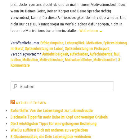
bist. Jeder von uns steckt ab und an mal in einem Motivationsloch. Doch
wenn Du Deinen Geist, Deinen Körper und Deine Sprache richtig
verwendest, kannst Du diese Antriebslosigkeit definitiv überwinden. Und
nicht nur das! Du kannst sogar im Vorfeld schon dafür sorgen, nicht in
lauernde Motivationslöcher hineinzufallen.
Weiterlesen
→
Veröffentlicht unter
Erfolgsimpulse
,
Lebensglück
,
Motivation
,
Spitzenleistung
im Beruf
,
Spitzenleistung im Leben
,
Spitzenleistung im Profisport
|
Verschlagwortet mit
Antriebslosigkeit
,
aufschieben
,
Aufschieberitis
,
faul
,
lustlos
,
Motivation
,
Motivationsloch
,
Motivationslöcher
,
Motivationstief
|
3
Kommentare
S
u
c
h
AKTUELLE THEMEN
e
Soforthilfe: Von der Lebensangst zur Lebensfreude
n
3 schnelle Tipps für mehr Ruhe im Kopf und weniger Grübeln
Die 3 wichtigsten Tipps für eine gelungene Beziehung
Wie Du aufhörst Dich mit anderen zu vergleichen
3 Glaubenssätze, die Dein Lebensglück verhindern