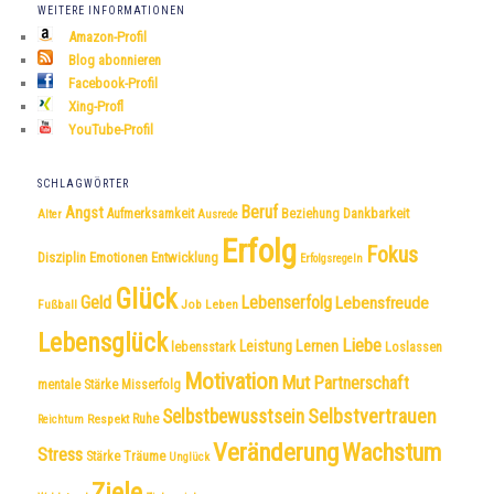
WEITERE INFORMATIONEN
Amazon-Profil
Blog abonnieren
Facebook-Profil
Xing-Profl
YouTube-Profil
SCHLAGWÖRTER
Beruf
Angst
Dankbarkeit
Aufmerksamkeit
Beziehung
Alter
Ausrede
Erfolg
Fokus
Disziplin
Emotionen
Entwicklung
Erfolgsregeln
Glück
Geld
Lebenserfolg
Lebensfreude
Fußball
Job
Leben
Lebensglück
Liebe
Leistung
Lernen
lebensstark
Loslassen
Motivation
Mut
Partnerschaft
mentale Stärke
Misserfolg
Selbstvertrauen
Selbstbewusstsein
Respekt
Ruhe
Reichtum
Veränderung
Wachstum
Stress
Träume
Stärke
Unglück
Ziele