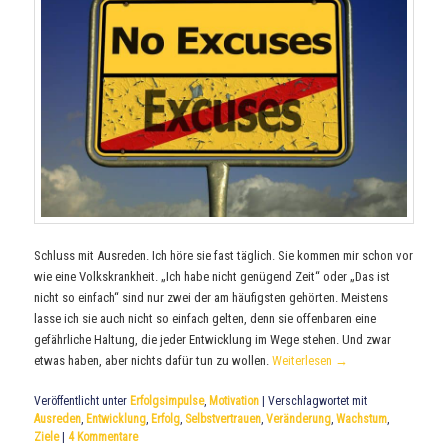
Schluss mit Ausreden. Ich höre sie fast täglich. Sie kommen mir schon vor
wie eine Volkskrankheit. „Ich habe nicht genügend Zeit“ oder „Das ist
nicht so einfach“ sind nur zwei der am häufigsten gehörten. Meistens
lasse ich sie auch nicht so einfach gelten, denn sie offenbaren eine
gefährliche Haltung, die jeder Entwicklung im Wege stehen. Und zwar
etwas haben, aber nichts dafür tun zu wollen.
Weiterlesen
→
Veröffentlicht unter
Erfolgsimpulse
,
Motivation
|
Verschlagwortet mit
Ausreden
,
Entwicklung
,
Erfolg
,
Selbstvertrauen
,
Veränderung
,
Wachstum
,
Ziele
|
4
Kommentare