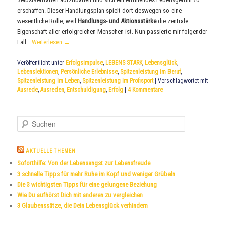
erschaffen. Dieser Handlungsplan spielt dort deswegen so eine
wesentliche Rolle, weil
Handlungs- und Aktionsstärke
die zentrale
Eigenschaft aller erfolgreichen Menschen ist. Nun passierte mir folgender
Fall…
Weiterlesen
→
Veröffentlicht unter
Erfolgsimpulse
,
LEBENS STARK
,
Lebensglück
,
Lebenslektionen
,
Persönliche Erlebnisse
,
Spitzenleistung im Beruf
,
Spitzenleistung im Leben
,
Spitzenleistung im Profisport
|
Verschlagwortet mit
Ausrede
,
Ausreden
,
Entschuldigung
,
Erfolg
|
4
Kommentare
S
u
c
h
AKTUELLE THEMEN
e
Soforthilfe: Von der Lebensangst zur Lebensfreude
n
3 schnelle Tipps für mehr Ruhe im Kopf und weniger Grübeln
Die 3 wichtigsten Tipps für eine gelungene Beziehung
Wie Du aufhörst Dich mit anderen zu vergleichen
3 Glaubenssätze, die Dein Lebensglück verhindern