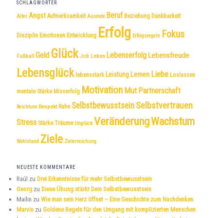
SCHLAGWÖRTER
Beruf
Angst
Dankbarkeit
Aufmerksamkeit
Beziehung
Alter
Ausrede
Erfolg
Fokus
Disziplin
Emotionen
Entwicklung
Erfolgsregeln
Glück
Geld
Lebenserfolg
Lebensfreude
Fußball
Job
Leben
Lebensglück
Liebe
Leistung
Lernen
lebensstark
Loslassen
Motivation
Mut
Partnerschaft
mentale Stärke
Misserfolg
Selbstvertrauen
Selbstbewusstsein
Respekt
Ruhe
Reichtum
Veränderung
Wachstum
Stress
Träume
Stärke
Unglück
Ziele
Wohlstand
Zielerreichung
NEUESTE KOMMENTARE
Raúl
zu
Drei Erkenntnisse für mehr Selbstbewusstsein
Georg
zu
Diese Übung stärkt Dein Selbstbewusstsein
Mailin
zu
Wie man sein Herz öffnet – Eine Geschichte zum Nachdenken
Marvin
zu
Goldene Regeln für den Umgang mit komplizierten Menschen