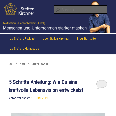
Aktuelles von Speaker & Motivationstrainer Steffen Kirchner
Zum
Zum
Inhalt
sekundären
Suche
wechseln
Inhalt
wechseln
Steffen Kirchner Blog
Hauptmenü
zu Steffens Podcast
Über Steffen Kirchner
Blog-Startseite
zu Steffens Homepage
SCHLAGWORT-ARCHIVE:
GABE
5 Schritte Anleitung: Wie Du eine
kraftvolle Lebensvision entwickelst
Veröffentlicht am
10. Juni 2023