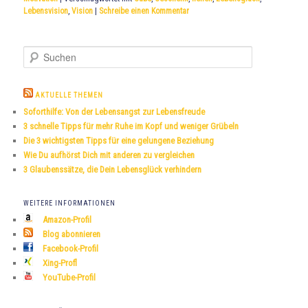
Lebensvision
,
Vision
|
Schreibe einen Kommentar
S
u
c
h
AKTUELLE THEMEN
e
Soforthilfe: Von der Lebensangst zur Lebensfreude
n
3 schnelle Tipps für mehr Ruhe im Kopf und weniger Grübeln
Die 3 wichtigsten Tipps für eine gelungene Beziehung
Wie Du aufhörst Dich mit anderen zu vergleichen
3 Glaubenssätze, die Dein Lebensglück verhindern
WEITERE INFORMATIONEN
Amazon-Profil
Blog abonnieren
Facebook-Profil
Xing-Profl
YouTube-Profil