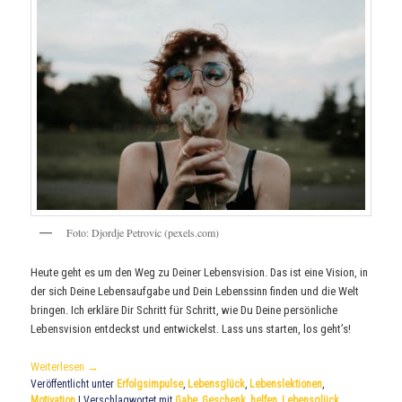
Foto: Djordje Petrovic (pexels.com)
Heute geht es um den Weg zu Deiner Lebensvision. Das ist eine Vision, in
der sich Deine Lebensaufgabe und Dein Lebenssinn finden und die Welt
bringen. Ich erkläre Dir Schritt für Schritt, wie Du Deine persönliche
Lebensvision entdeckst und entwickelst. Lass uns starten, los geht’s!
Weiterlesen
→
Veröffentlicht unter
Erfolgsimpulse
,
Lebensglück
,
Lebenslektionen
,
Motivation
|
Verschlagwortet mit
Gabe
,
Geschenk
,
helfen
,
Lebensglück
,