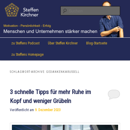
Aktuelles von Speaker & Motivationstrainer Steffen Kirchner
Zum
Zum
Inhalt
sekundären
Suche
wechseln
Inhalt
wechseln
Steffen Kirchner Blog
Hauptmenü
zu Steffens Podcast
Über Steffen Kirchner
Blog-Startseite
zu Steffens Homepage
SCHLAGWORT-ARCHIVE:
GEDANKENKARUSSELL
3 schnelle Tipps für mehr Ruhe im
Kopf und weniger Grübeln
Veröffentlicht am
9. Dezember 2023