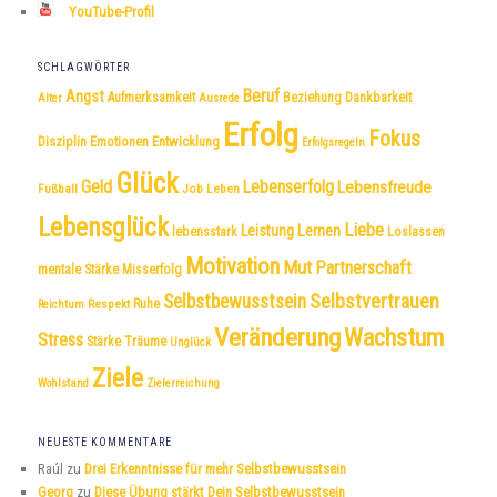
YouTube-Profil
SCHLAGWÖRTER
Beruf
Angst
Dankbarkeit
Aufmerksamkeit
Beziehung
Alter
Ausrede
Erfolg
Fokus
Disziplin
Emotionen
Entwicklung
Erfolgsregeln
Glück
Geld
Lebenserfolg
Lebensfreude
Fußball
Job
Leben
Lebensglück
Liebe
Leistung
Lernen
lebensstark
Loslassen
Motivation
Mut
Partnerschaft
mentale Stärke
Misserfolg
Selbstvertrauen
Selbstbewusstsein
Respekt
Ruhe
Reichtum
Veränderung
Wachstum
Stress
Träume
Stärke
Unglück
Ziele
Wohlstand
Zielerreichung
NEUESTE KOMMENTARE
Raúl
zu
Drei Erkenntnisse für mehr Selbstbewusstsein
Georg
zu
Diese Übung stärkt Dein Selbstbewusstsein