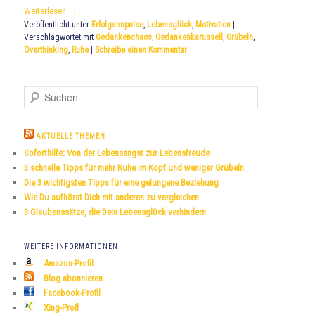
Weiterlesen
→
Veröffentlicht unter
Erfolgsimpulse
,
Lebensglück
,
Motivation
|
Verschlagwortet mit
Gedankenchaos
,
Gedankenkarussell
,
Grübeln
,
Overthinking
,
Ruhe
|
Schreibe einen Kommentar
S
u
c
h
AKTUELLE THEMEN
e
Soforthilfe: Von der Lebensangst zur Lebensfreude
n
3 schnelle Tipps für mehr Ruhe im Kopf und weniger Grübeln
Die 3 wichtigsten Tipps für eine gelungene Beziehung
Wie Du aufhörst Dich mit anderen zu vergleichen
3 Glaubenssätze, die Dein Lebensglück verhindern
WEITERE INFORMATIONEN
Amazon-Profil
Blog abonnieren
Facebook-Profil
Xing-Profl