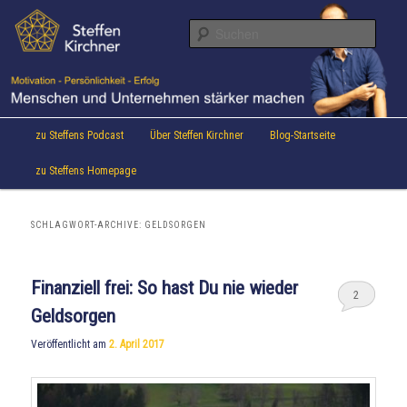
Aktuelles von Speaker & Motivationstrainer Steffen Kirchner
Zum
Zum
Inhalt
sekundären
Suche
wechseln
Inhalt
wechseln
Steffen Kirchner Blog
Hauptmenü
zu Steffens Podcast
Über Steffen Kirchner
Blog-Startseite
zu Steffens Homepage
SCHLAGWORT-ARCHIVE:
GELDSORGEN
Finanziell frei: So hast Du nie wieder
2
Geldsorgen
Veröffentlicht am
2. April 2017