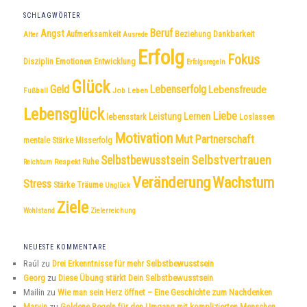
SCHLAGWÖRTER
Beruf
Angst
Dankbarkeit
Aufmerksamkeit
Beziehung
Alter
Ausrede
Erfolg
Fokus
Disziplin
Emotionen
Entwicklung
Erfolgsregeln
Glück
Geld
Lebenserfolg
Lebensfreude
Fußball
Job
Leben
Lebensglück
Liebe
Leistung
Lernen
lebensstark
Loslassen
Motivation
Mut
Partnerschaft
mentale Stärke
Misserfolg
Selbstvertrauen
Selbstbewusstsein
Respekt
Ruhe
Reichtum
Veränderung
Wachstum
Stress
Träume
Stärke
Unglück
Ziele
Wohlstand
Zielerreichung
NEUESTE KOMMENTARE
Raúl
zu
Drei Erkenntnisse für mehr Selbstbewusstsein
Georg
zu
Diese Übung stärkt Dein Selbstbewusstsein
Mailin
zu
Wie man sein Herz öffnet – Eine Geschichte zum Nachdenken
Marvin
zu
Goldene Regeln für den Umgang mit komplizierten Menschen