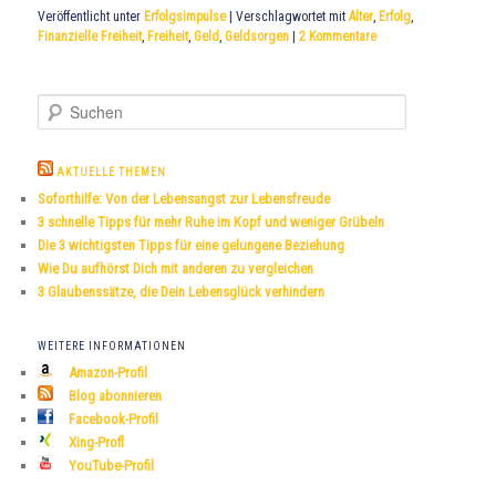
Veröffentlicht unter
Erfolgsimpulse
|
Verschlagwortet mit
Alter
,
Erfolg
,
Finanzielle Freiheit
,
Freiheit
,
Geld
,
Geldsorgen
|
2
Kommentare
S
u
c
h
AKTUELLE THEMEN
e
Soforthilfe: Von der Lebensangst zur Lebensfreude
n
3 schnelle Tipps für mehr Ruhe im Kopf und weniger Grübeln
Die 3 wichtigsten Tipps für eine gelungene Beziehung
Wie Du aufhörst Dich mit anderen zu vergleichen
3 Glaubenssätze, die Dein Lebensglück verhindern
WEITERE INFORMATIONEN
Amazon-Profil
Blog abonnieren
Facebook-Profil
Xing-Profl
YouTube-Profil