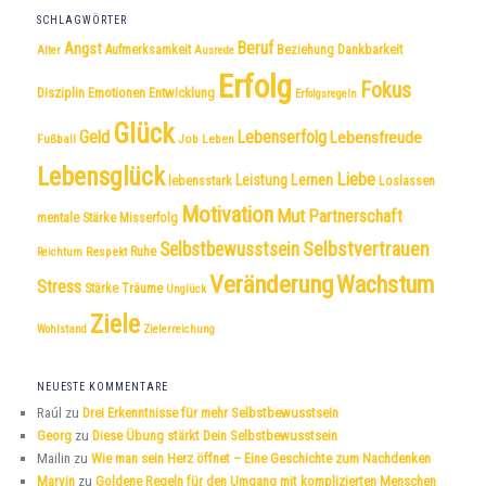
SCHLAGWÖRTER
Beruf
Angst
Dankbarkeit
Aufmerksamkeit
Beziehung
Alter
Ausrede
Erfolg
Fokus
Disziplin
Emotionen
Entwicklung
Erfolgsregeln
Glück
Geld
Lebenserfolg
Lebensfreude
Fußball
Job
Leben
Lebensglück
Liebe
Leistung
Lernen
lebensstark
Loslassen
Motivation
Mut
Partnerschaft
mentale Stärke
Misserfolg
Selbstvertrauen
Selbstbewusstsein
Respekt
Ruhe
Reichtum
Veränderung
Wachstum
Stress
Träume
Stärke
Unglück
Ziele
Wohlstand
Zielerreichung
NEUESTE KOMMENTARE
Raúl
zu
Drei Erkenntnisse für mehr Selbstbewusstsein
Georg
zu
Diese Übung stärkt Dein Selbstbewusstsein
Mailin
zu
Wie man sein Herz öffnet – Eine Geschichte zum Nachdenken
Marvin
zu
Goldene Regeln für den Umgang mit komplizierten Menschen