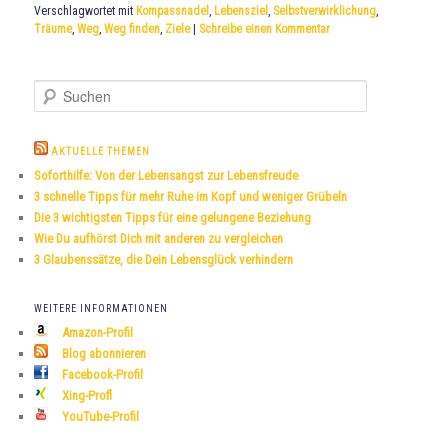
Verschlagwortet mit
Kompassnadel
,
Lebensziel
,
Selbstverwirklichung
,
Träume
,
Weg
,
Weg finden
,
Ziele
|
Schreibe einen Kommentar
S
u
c
h
AKTUELLE THEMEN
e
Soforthilfe: Von der Lebensangst zur Lebensfreude
n
3 schnelle Tipps für mehr Ruhe im Kopf und weniger Grübeln
Die 3 wichtigsten Tipps für eine gelungene Beziehung
Wie Du aufhörst Dich mit anderen zu vergleichen
3 Glaubenssätze, die Dein Lebensglück verhindern
WEITERE INFORMATIONEN
Amazon-Profil
Blog abonnieren
Facebook-Profil
Xing-Profl
YouTube-Profil