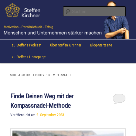
Aktuelles von Speaker & Motivationstrainer Steffen Kirchner
Zum
Zum
Inhalt
sekundären
Suche
wechseln
Inhalt
wechseln
Steffen Kirchner Blog
Hauptmenü
zu Steffens Podcast
Über Steffen Kirchner
Blog-Startseite
zu Steffens Homepage
SCHLAGWORT-ARCHIVE:
KOMPASSNADEL
Finde Deinen Weg mit der
Kompassnadel-Methode
Veröffentlicht am
2. September 2023